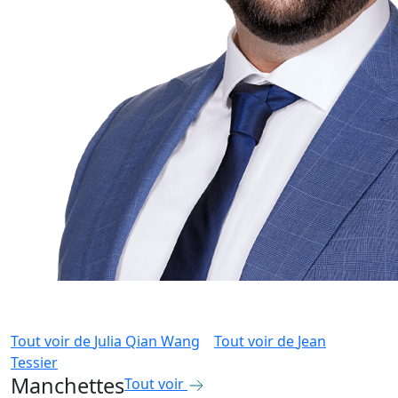
Tout voir de
Julia Qian Wang
Tout voir de
Jean
Tessier
Manchettes
Tout voir