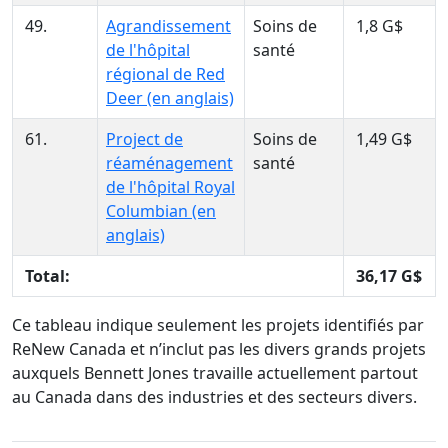
49.
Agrandissement
Soins de
1,8 G$
de l'hôpital
santé
régional de Red
Deer (en anglais)
61.
Project de
Soins de
1,49 G$
réaménagement
santé
de l'hôpital Royal
Columbian (en
anglais)
Total:
36,17 G$
Ce tableau indique seulement les projets identifiés par
ReNew Canada et n’inclut pas les divers grands projets
auxquels Bennett Jones travaille actuellement partout
au Canada dans des industries et des secteurs divers.