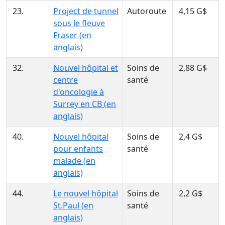
23.
Project de tunnel
Autoroute
4,15 G$
sous le fleuve
Fraser (en
anglais)
32.
Nouvel hôpital et
Soins de
2,88 G$
centre
santé
d'oncologie à
Surrey en CB (en
anglais)
40.
Nouvel hôpital
Soins de
2,4 G$
pour enfants
santé
malade (en
anglais)
44.
Le nouvel hôpital
Soins de
2,2 G$
St.Paul (en
santé
anglais)