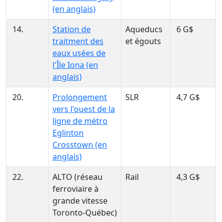
(en anglais)
14.
Station de
Aqueducs
6 G$
traitment des
et égouts
eaux usées de
l'Île Iona (en
anglais)
20.
Prolongement
SLR
4,7 G$
vers l'ouest de la
ligne de métro
Eglinton
Crosstown (en
anglais)
22.
ALTO (réseau
Rail
4,3 G$
ferroviaire à
grande vitesse
Toronto-Québec)