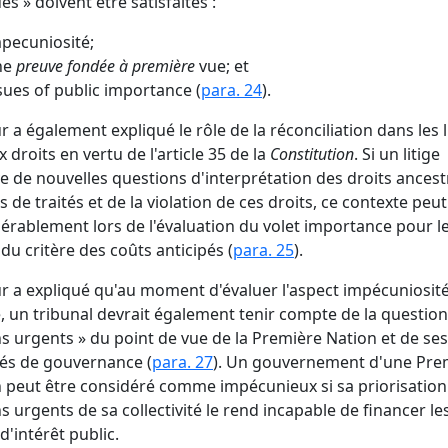
es » doivent être satisfaites :
pecuniosité;
ne
preuve fondée à première
vue; et
sues of public importance (
para. 24
).
r a également expliqué le rôle de la réconciliation dans les l
x droits en vertu de l'article 35 de la
Constitution
. Si un litige
e de nouvelles questions d'interprétation des droits ances
us de traités et de la violation de ces droits, ce contexte peu
érablement lors de l'évaluation du volet importance pour l
 du critère des coûts anticipés (
para. 25
).
r a expliqué qu'au moment d'évaluer l'aspect impécuniosit
e, un tribunal devrait également tenir compte de la question
s urgents » du point de vue de la Première Nation et de ses
tés de gouvernance (
para. 27
). Un gouvernement d'une Pre
 peut être considéré comme impécunieux si sa priorisation
s urgents de sa collectivité le rend incapable de financer le
 d'intérêt public.