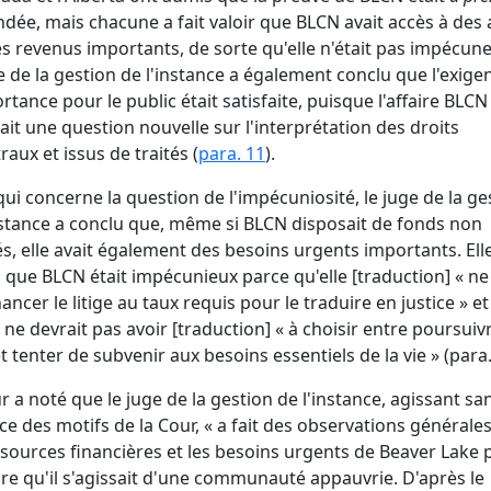
dée, mais chacune a fait valoir que BLCN avait accès à des a
es revenus importants, de sorte qu'elle n'était pas impécun
e de la gestion de l'instance a également conclu que l'exige
rtance pour le public était satisfaite, puisque l'affaire BLCN
ait une question nouvelle sur l'interprétation des droits
raux et issus de traités (
para. 11
).
qui concerne la question de l'impécuniosité, le juge de la ge
nstance a conclu que, même si BLCN disposait de fonds non
és, elle avait également des besoins urgents importants. Ell
 que BLCN était impécunieux parce qu'elle [traduction] « ne
nancer le litige au taux requis pour le traduire en justice » et
e ne devrait pas avoir [traduction] « à choisir entre poursuiv
 et tenter de subvenir aux besoins essentiels de la vie » (
para.
r a noté que le juge de la gestion de l'instance, agissant san
ce des motifs de la Cour, « a fait des observations générale
ssources financières et les besoins urgents de Beaver Lake 
re qu'il s'agissait d'une communauté appauvrie. D'après le