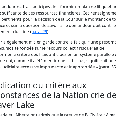
andeur de frais anticipés doit fournir un plan de litige et 
 suffisante de ses ressources financières. Ces renseignem
 pertinents pour la décision de la Cour sur le montant de t
ce et sur la question de savoir si le demandeur doit contri
ement du litige (
para. 29
).
r a également mis en garde contre le fait qu'« une présom
cuniosité fondée sur le recours collectif risquerait de
ormer le critère des frais anticipés en un système parallèle 
que qui, comme il a été mentionné ci-dessus, signifierait une
 judiciaire excessive imprudente et inappropriée » (
para. 35
lication du critère aux
constances de la Nation crie d
aver Lake
ada et l'Alberta ont admis que la preuve de BLCN était
à pre