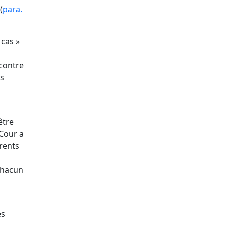
(
para.
 cas »
 contre
ns
être
 Cour a
érents
chacun
es