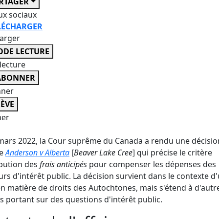
RTAGER
ux sociaux
LÉCHARGER
harger
DE LECTURE
lecture
ABONNER
nner
ÈVE
er
mars 2022, la Cour suprême du Canada a rendu une décisio
re
Anderson v Alberta
[
Beaver Lake Cree
] qui précise le critère
ibution des
frais anticipés
pour compenser les dépenses des
urs d'intérêt public. La décision survient dans le contexte d
 en matière de droits des Autochtones, mais s'étend à d'autr
es portant sur des questions d'intérêt public.