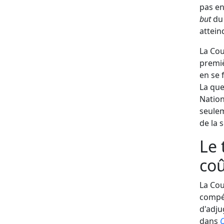
pas en
but
du 
atteind
La Cou
premiè
en se 
La que
Nation
seulem
de la 
Le 
coû
La Cou
compét
d'adju
dans