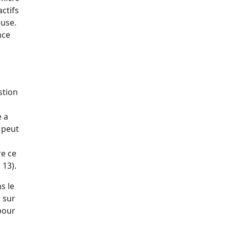
ctifs
euse.
nce
stion
e a
 peut
re ce
 13).
s le
s sur
pour