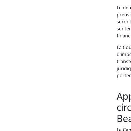
Le dem
preuve
seront
senten
financ
La Cou
d'impé
transf
juridi
portée
App
cir
Be
Le Can