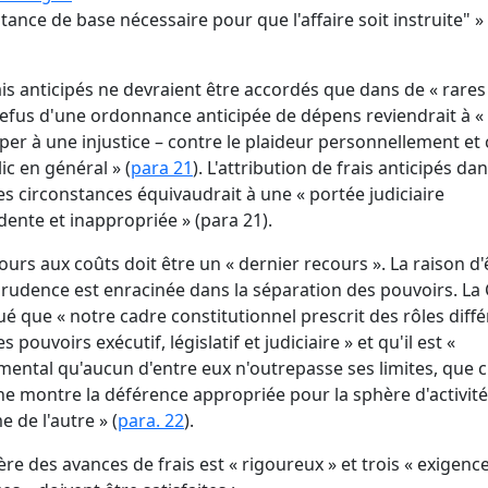
stance de base nécessaire pour que l'affaire soit instruite" » 
ais anticipés ne devraient être accordés que dans de « rares
refus d'une ordonnance anticipée de dépens reviendrait à «
iper à une injustice – contre le plaideur personnellement et
lic en général » (
para 21
). L'attribution de frais anticipés da
es circonstances équivaudrait à une « portée judiciaire
ente et inappropriée » (
para 21).
ours aux coûts doit être un « dernier recours ». La raison d'
prudence est enracinée dans la séparation des pouvoirs. La
ué que « notre cadre constitutionnel prescrit des rôles diff
s pouvoirs exécutif, législatif et judiciaire » et qu'il est «
ental qu'aucun d'entre eux n'outrepasse ses limites, que 
ne montre la déférence appropriée pour la sphère d'activité
e de l'autre » (
para. 22
).
tère des avances de frais est « rigoureux » et trois « exigenc