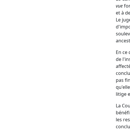
vue
fon
et à d
Le jug
d'impo
soulev
ancest
En ce 
de l'i
affect
conclu
pas fi
qu'ell
litige
La Cou
bénéfi
les re
conclu