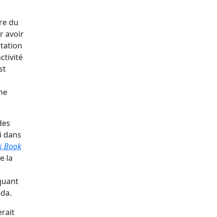
ire du
r avoir
itation
ctivité
st
une
des
li dans
rs Book
e la
quant
ada.
rait