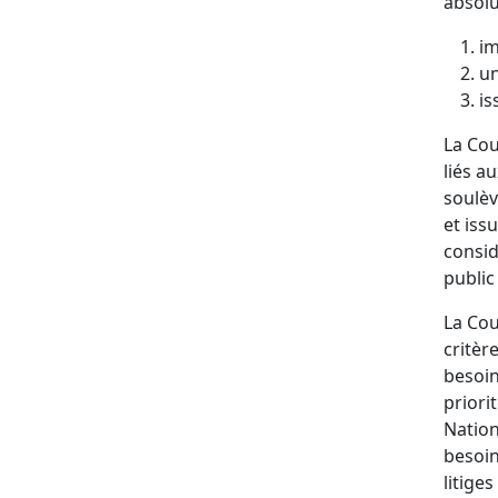
absolu
im
u
is
La Cou
liés au
soulèv
et iss
consid
public
La Cou
critèr
besoin
priori
Nation
besoin
litiges