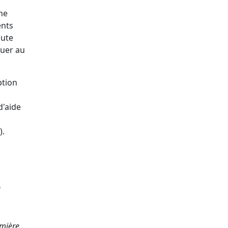
une
ents
oute
buer au
ption
d'aide
).
e
mière