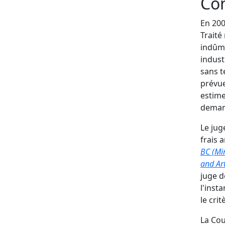
Con
En 200
Traité
indûme
indust
sans t
prévue
estime
demand
Le jug
frais 
BC (Mi
and Ar
juge d
l'inst
le cri
La Cou