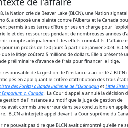
texte de l'affaire
8, la Nation crie de Beaver Lake (BLCN), une Nation signata
 no 6, a déposé une plainte contre l'Alberta et le Canada pou
nt permis à ses terres d'être prises en charge pour l'explo
rielle et des ressources pendant de nombreuses années d'a
enir compte adéquatement des effets cumulatifs. L'affaire e
 pour un procès de 120 jours à partir de janvier 2024. BLCN
 que le litige coûtera 5 millions de dollars. Elle a présenté 
e préliminaire d'avance de frais pour financer le litige.
e responsable de la gestion de l'instance a accordé à BLCN 
anticipés en appliquant le critère d'attribution des frais étab
nistre des Forêts) c Bande indienne de l'Okanagan
et
Little Siste
t Emporium c. Canada
. La Cour d'appel a annulé la décision d
e gestion de l'instance au motif que la juge de gestion de
ance avait commis une erreur dans ses conclusions en appli
tère. BLCN a interjeté appel devant la Cour suprême du Can
r ne pouvait pas dire que BLCN avait démontré qu'elle ne se