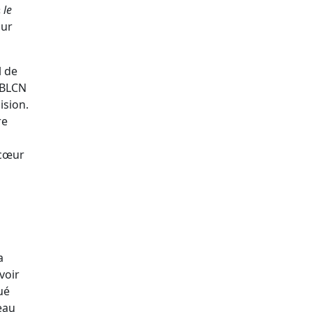
«
le
ur
l de
 BLCN
ision.
re
 cœur
a
voir
ué
eau