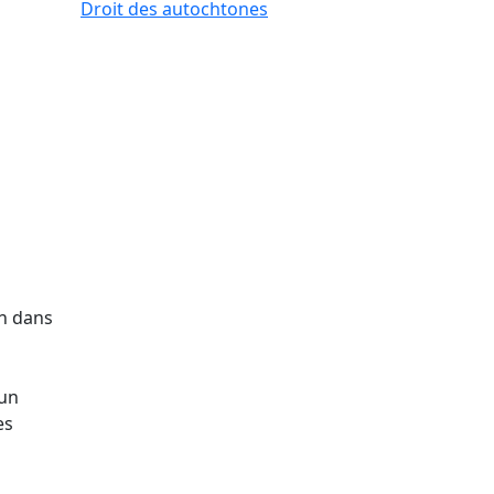
Droit des autochtones
n dans
'un
es