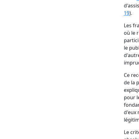
d'assi
19
).
Les fr
où le 
partic
le pub
d'autr
imprud
Ce rec
de la 
expliq
pour le
fondam
d'eux 
légitim
Le cri