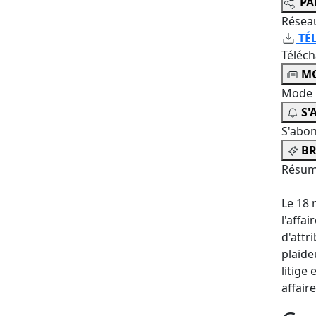
PA
Résea
TÉ
Téléc
MO
Mode 
S'
S'abo
BR
Résum
Le 18 
l'affai
d'attr
plaide
litige
affair