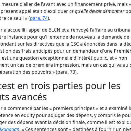
 mesure d'aller de l'avant avec un financement privé, mais 
présent appel était d'expliquer
ce qu'elle devait démontrer
po
re ce seuil » (
para. 74
).
r a accueilli l'appel de BLCN et a renvoyé l'affaire au tribuna
re instance pour qu'il entende de nouveau la demande de
fondant sur les directives que la CSC a énoncées dans la déc
stion des frais anticipés pour un demandeur d'une Premiè
 est une question exceptionnelle d'intérêt public, et « non
ent un cas de première impression, mais un cas qui va au
séparation des pouvoirs » (
para. 73).
test en trois parties pour les
ts avancés
r a commencé par les « premiers principes » et a examiné l
ence en equity pour adjuger des dépens, y compris le pou
ger des dépens avant la décision finale, comme il est expliq
Okanagan
. « Ces sentences sont « destinées à fournir un niv