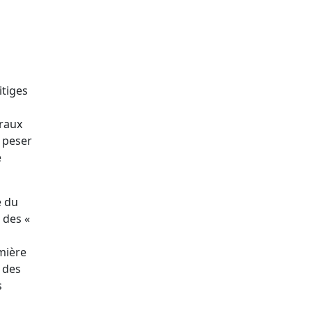
itiges
traux
t peser
e
é du
 des «
mière
 des
s