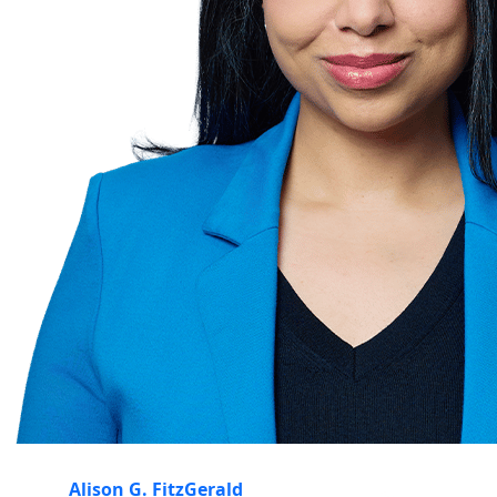
Alison G. FitzGerald