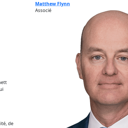
Matthew Flynn
Associé
nett
ui
ité, de