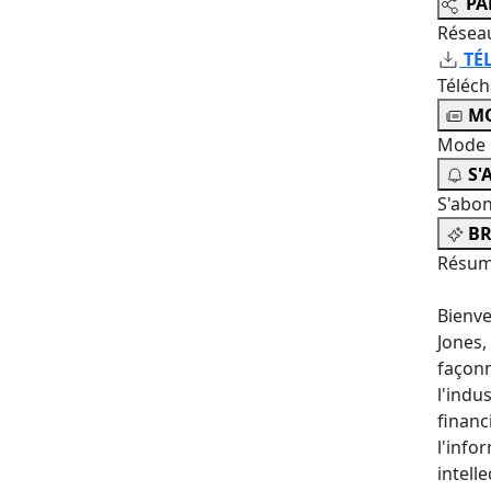
PA
Résea
TÉ
Téléc
MO
Mode 
S'
S'abo
BR
Résum
Bienve
Jones,
façonn
l'indu
financ
l'info
intell