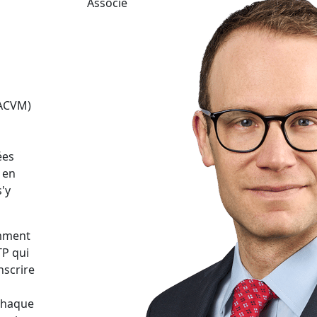
Associé
(ACVM)
ées
 en
'y
emment
TP qui
nscrire
 chaque