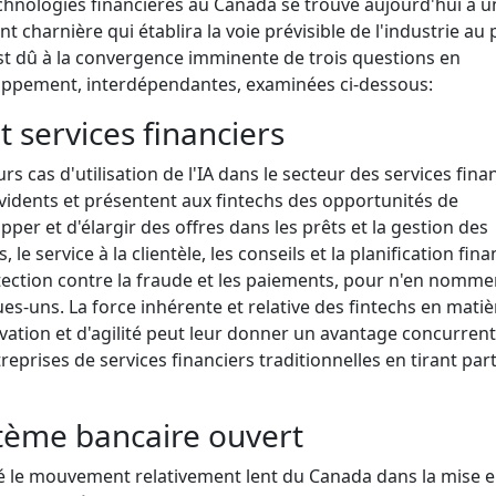
chnologies financières au Canada se trouve aujourd'hui à u
 charnière qui établira la voie prévisible de l'industrie au 
st dû à la convergence imminente de trois questions en
ppement, interdépendantes, examinées ci-dessous:
t services financiers
urs cas d'utilisation de l'IA dans le secteur des services fina
vidents et présentent aux fintechs des opportunités de
pper et d'élargir des offres dans les prêts et la gestion des
, le service à la clientèle, les conseils et la planification fina
tection contre la fraude et les paiements, pour n'en nomme
es-uns. La force inhérente et relative des fintechs en matiè
vation et d'agilité peut leur donner un avantage concurrent
treprises de services financiers traditionnelles en tirant part
tème bancaire ouvert
 le mouvement relativement lent du Canada dans la mise 