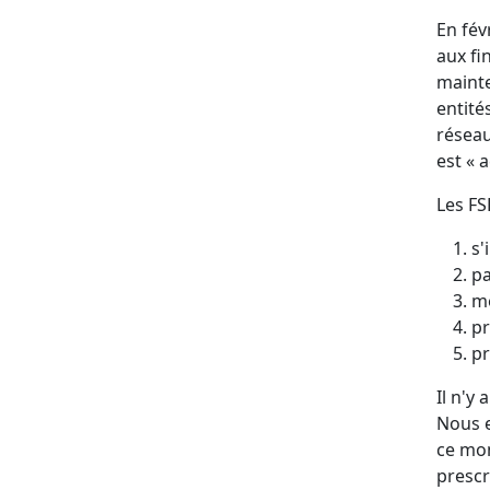
En fév
aux fi
mainte
entité
réseau
est « 
Les FS
s'
pa
me
pr
pr
Il n'y
Nous e
ce mom
prescr