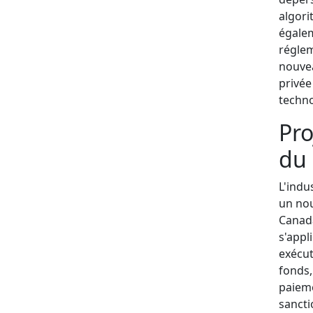
algori
égale
réglem
nouvea
privée
techno
Pro
du 
L'indu
un nou
Canada
s'appl
exécut
fonds,
paieme
sancti