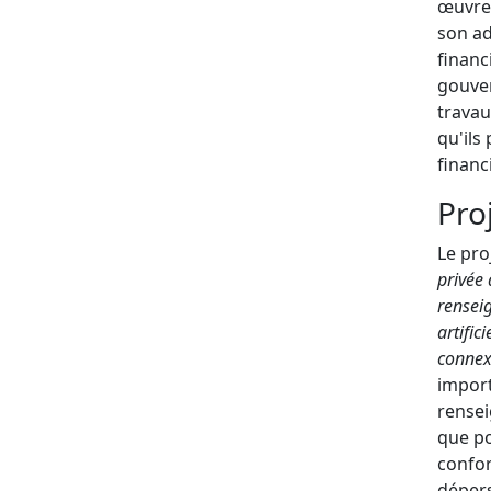
œuvre 
son ad
financ
gouver
travau
qu'ils
financ
Pro
Le pro
privée 
rensei
artific
connexe
import
rensei
que po
confor
dépers