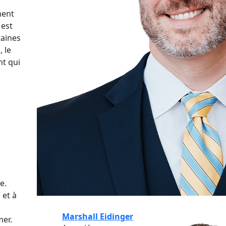
ment
 est
taines
, le
nt qui
e.
 et à
Marshall Eidinger
mer.