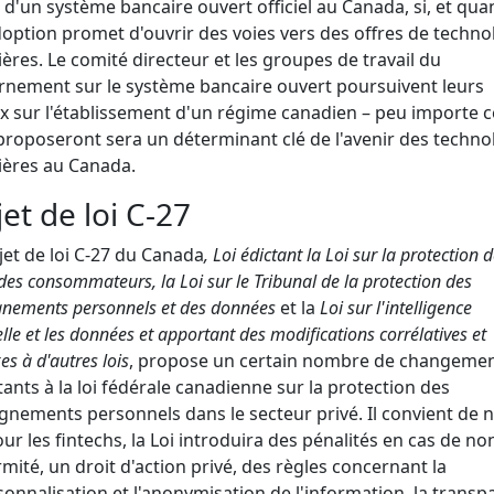
d'un système bancaire ouvert officiel au Canada, si, et qua
option promet d'ouvrir des voies vers des offres de techno
ières. Le comité directeur et les groupes de travail du
nement sur le système bancaire ouvert poursuivent leurs
x sur l'établissement d'un régime canadien – peu importe c
 proposeront sera un déterminant clé de l'avenir des techno
ières au Canada.
jet de loi C-27
jet de loi C-27 du Canada
, Loi édictant la Loi sur la protection d
des consommateurs, la Loi sur le Tribunal de la protection des
gnements personnels et des données
et la
Loi sur l'intelligence
ielle et les données et apportant des modifications corrélatives et
s à d'autres lois
, propose un certain nombre de changeme
ants à la loi fédérale canadienne sur la protection des
gnements personnels dans le secteur privé. Il convient de 
ur les fintechs, la Loi introduira des pénalités en cas de no
mité, un droit d'action privé, des règles concernant la
onnalisation et l'anonymisation de l'information, la trans