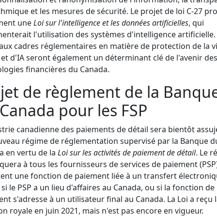
thmique et les mesures de sécurité. Le projet de loi C-27 p
ment une
Loi sur l'intelligence et les données artificielles
, qui
enterait l'utilisation des systèmes d'intelligence artificielle.
ux cadres réglementaires en matière de protection de la v
 et d'IA seront également un déterminant clé de l'avenir de
logies financières du Canada.
jet de règlement de la Banqu
Canada pour les FSP
strie canadienne des paiements de détail sera bientôt assuje
veau régime de réglementation supervisé par la Banque d
 en vertu de la
Loi sur les activités de paiement de détail
. Le 
iquera à tous les fournisseurs de services de paiement (PSP
ent une fonction de paiement liée à un transfert électroni
 si le PSP a un lieu d'affaires au Canada, ou si la fonction de
nt s'adresse à un utilisateur final au Canada. La Loi a reçu 
on royale en juin 2021, mais n'est pas encore en vigueur.