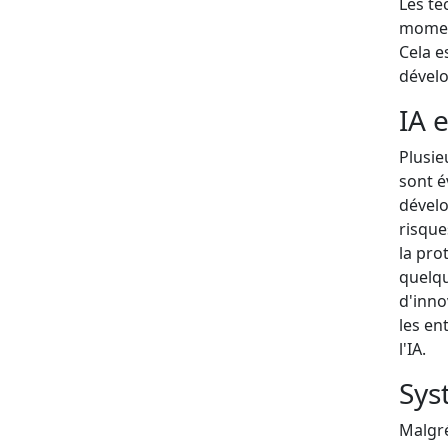
Les te
moment
Cela e
dévelo
IA e
Plusie
sont é
dévelo
risques
la pro
quelqu
d'inno
les en
l'IA.
Sys
Malgré