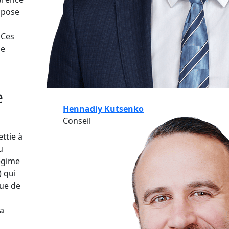
ropose
 Ces
ie
s
e
Hennadiy Kutsenko
Conseil
ttie à
u
régime
) qui
que de
la