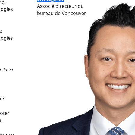
nd,
Associé directeur du
logies
bureau de Vancouver
e
logies
e la vie
nts
noter
n-
parence