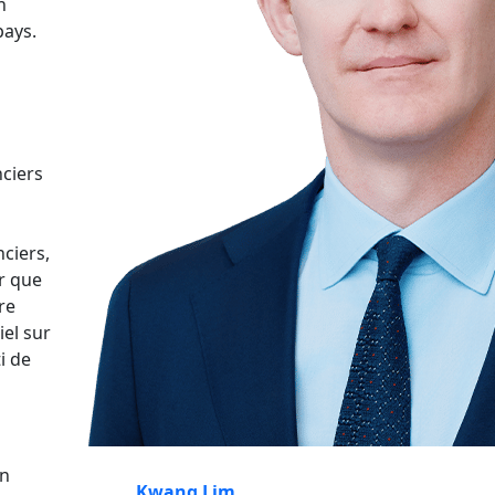
n
pays.
nciers
nciers,
r que
re
iel sur
i de
en
Kwang Lim