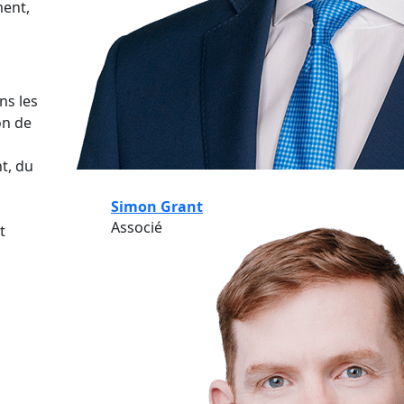
ment,
ns les
on de
t, du
Simon Grant
Associé
t