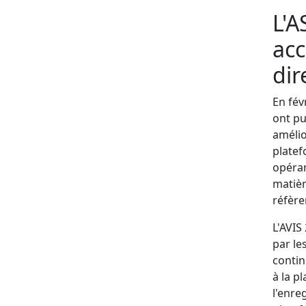
L'A
acc
dir
En fév
ont pu
amélio
platef
opéran
matièr
réfère
L'AVIS
par le
contin
à la p
l'enre