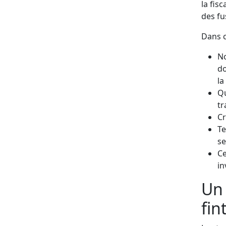
la fis
des fu
Dans c
No
do
la
Qu
tr
Cr
Te
se
Ce
in
Un
fin