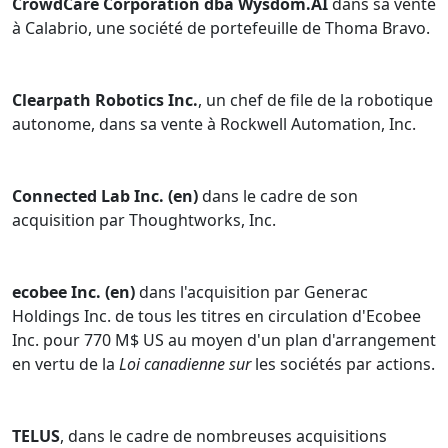
CrowdCare Corporation dba Wysdom.AI
dans sa vente
créatifs au Canada de 2006 de Lexpert comme l'un des
à Calabrio, une société de portefeuille de Thoma Bravo.
40 meilleurs avocats d'entreprise au Canada à surveiller.
Gary est l'un des trois coauteurs principaux de
Directors'
Duties in Canada
, 7e édition (2021), publié par LexisNexis.
Clearpath Robotics Inc.
, un chef de file de la robotique
Il a élaboré et a été instructeur principal du programme
autonome, dans sa vente à Rockwell Automation, Inc.
de gouvernance de l'innovation de niveau 3 du Conseil
des innovateurs canadiens pour les administrateurs. Il
donne également des conférences sur la gouvernance
Connected Lab Inc. (en)
dans le cadre de son
dans le cadre du programme de gouvernance du
acquisition par Thoughtworks, Inc.
capital privé de l'ACCR. Il est l'auteur de nombreux
articles publiés sur une grande variété de sujets de
droit des sociétés et il s'exprime fréquemment en
ecobee Inc. (en)
dans l'acquisition par Generac
public sur des sujets liés au financement et à la vente
Holdings Inc. de tous les titres en circulation d'Ecobee
d'entreprises technologiques.
Inc. pour 770 M$ US au moyen d'un plan d'arrangement
en vertu de la
Loi canadienne sur
les sociétés par actions.
Gary est actif à titre d'administrateur ou de dirigeant de
la CVCA, l'association canadienne de capital de risque et
de capital-investissement depuis 2001. Gary est
TELUS
, dans le cadre de nombreuses acquisitions
actuellement secrétaire de l'ACCR et président du