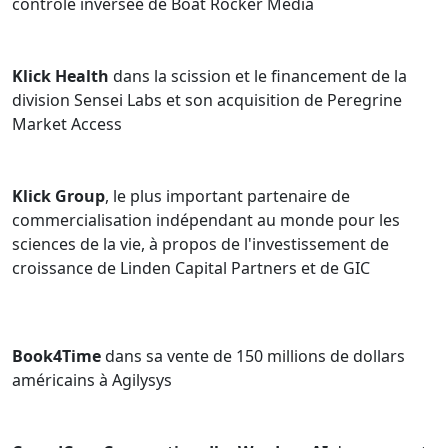
contrôle inversée de Boat Rocker Media
indépendants et spéciaux dans le cadre d'opérations de
fusion et d'acquisition.
Klick Health
dans la scission et le financement de la
Sa pratique en matière de gouvernance d'entreprise
division Sensei Labs et son acquisition de Peregrine
comprend la prestation de conseils aux administrateurs
Market Access
sur des questions liées à l'identification, à l'évaluation et
à l'intervention des risques, en mettant l'accent sur les
questions de cybersécurité.
Klick Group
, le plus important partenaire de
Gary a été reconnu à maintes reprises comme un
commercialisation indépendant au monde pour les
avocat de premier plan en droit des sociétés, en droit
sciences de la vie, à propos de l'investissement de
des valeurs mobilières, en droit de la technologie et/ou
croissance de Linden Capital Partners et de GIC
en droit du capital-investissement par Best Lawyers in
Canada, le Répertoire canadien de Lexpert, le Guide to
the Leading 500 Lawyers in Canada de
Book4Time
dans sa vente de 150 millions de dollars
Lexpert/American Lawyer et le Guide de Lexpert sur les
américains à Agilysys
meilleurs avocats d'entreprise transfrontaliers
américains et canadiens au Canada. Gary a également
été reconnu dans le Guide des 100 avocats les plus