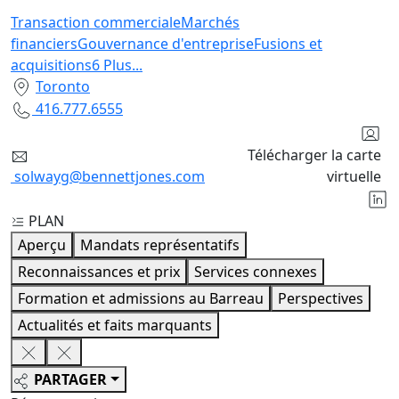
Transaction commerciale
Marchés
financiers
Gouvernance d'entreprise
Fusions et
acquisitions
6
Plus
...
Toronto
416.777.6555
Télécharger la carte
solwayg@bennettjones.com
virtuelle
PLAN
Aperçu
Mandats représentatifs
Reconnaissances et prix
Services connexes
Formation et admissions au Barreau
Perspectives
Actualités et faits marquants
PARTAGER