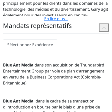
principalement pour les clients dans les domaines de la
technologie, des médias et du divertissement. Gary agit
également pour des investisseurs en capital-
En lire plus
...
investissement et en capital de risque américains et
Mandats représentatifs
canadiens et pour des acheteurs étrangers acquérant
des entreprises canadiennes.
Il conseille des clients sur les fusions et acquisitions, les
Sélectionnez Expérience
financements privés et publics, la gouvernance, les
arrangements avec les actionnaires, les accords de
rémunération des dirigeants et des employés, la
Blue Ant Media
dans son acquisition de Thunderbird
protection des administrateurs (y compris les
Entertainment Group par voie de plan d’arrangement
indemnités et l'assurance D&), les accords de licence et
en vertu de la Business Corporations Act (Colombie-
de distribution, les structurations internationales
Britannique)
d'entreprises, les réorganisations d'entreprises et la
formation de fonds de capital-investissement / capital
de risque. Ses clients vont des startups technologiques
Blue Ant Media
, dans le cadre de sa transaction
aux grandes sociétés ouvertes TSX. Il représente
d'introduction en bourse par le biais d'une prise de
régulièrement des comités d'administrateurs