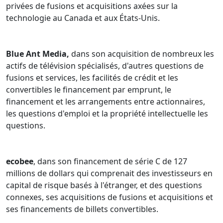
privées de fusions et acquisitions axées sur la
Comité des documents modèles de l'ACCR. Le Comité a
technologie au Canada et aux États-Unis.
créé des modèles de documents à utiliser dans le cadre
d'opérations de capital de risque et de capital-
investissement qui sont disponibles sur le site Web de
Blue Ant Media,
dans son acquisition de nombreux les
l'ACCR. Le Comité a récemment annoté certains
actifs de télévision spécialisés, d'autres questions de
documents de formation de fonds de l'ILPA qui sont
fusions et services, les facilités de crédit et les
également disponibles sur le site Web de l'ACCR.
convertibles le financement par emprunt, le
financement et les arrangements entre actionnaires,
les questions d'emploi et la propriété intellectuelle les
questions.
ecobee
, dans son financement de série C de 127
millions de dollars qui comprenait des investisseurs en
capital de risque basés à l'étranger, et des questions
connexes, ses acquisitions de fusions et acquisitions et
ses financements de billets convertibles.