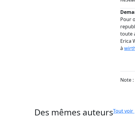
Deman
Pour o
republ
toute 
Erica 
à
wirt
Note :
Des mêmes auteurs
Tout voir