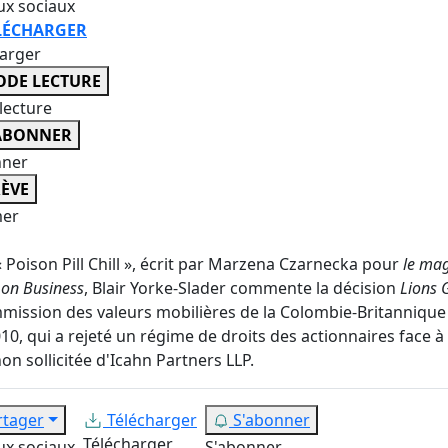
ux sociaux
LÉCHARGER
harger
DE LECTURE
lecture
ABONNER
nner
ÈVE
er
 Poison Pill Chill », écrit par Marzena Czarnecka pour
le ma
 on Business
, Blair Yorke-Slader commente la décision
Lions 
mission des valeurs mobilières de la Colombie-Britannique
10, qui a rejeté un régime de droits des actionnaires face à
non sollicitée d'Icahn Partners LLP.
rtager
Télécharger
S'abonner
Télécharger
ux sociaux
S'abonner