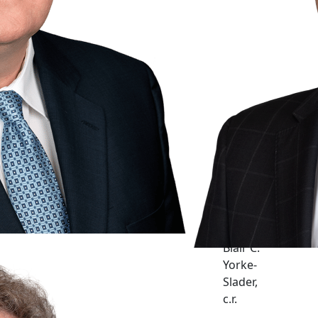
E.
Bruce
Mellett
c.r. &
Blair C.
Yorke-
Slader,
c.r.