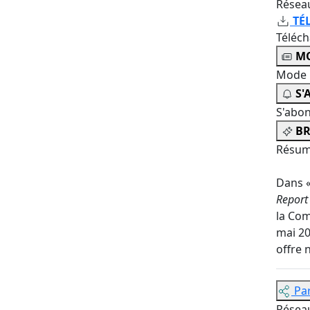
Résea
TÉ
Téléc
MO
Mode 
S'
S'abo
BR
Résum
Dans «
Report
la Com
mai 20
offre 
Pa
Résea