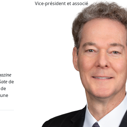
Vice-président et associé
gazine
Gate
de
 de
 une