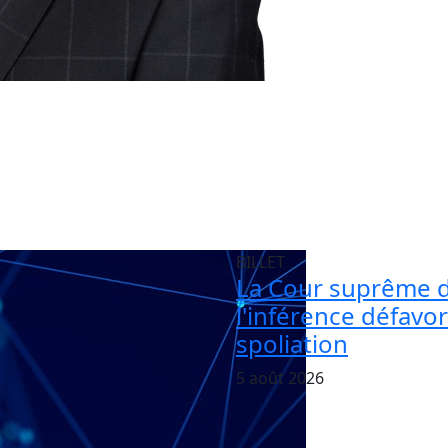
BILLET
La Cour suprême 
l'inférence défavo
spoliation
5 août 2026