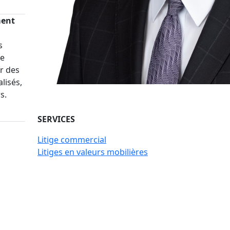
ment
s
re
r des
lisés,
s.
SERVICES
Litige commercial
Litiges en valeurs mobilières