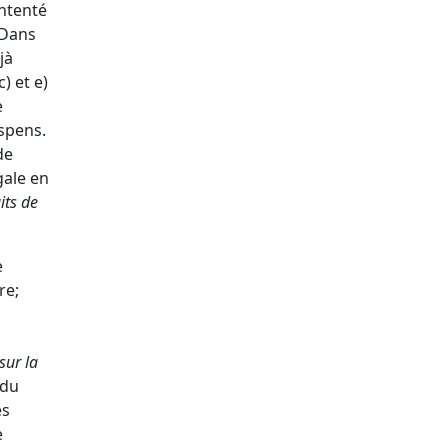
intenté
 Dans
jà
) et e)
e
uspens.
de
gale en
its de
e
re;
sur la
du
es
e