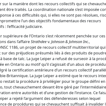
r sur la manière dont les recours collectifs qui se chevauch
ent être traités. La coordination nationale s’est imposée 
ponse à ces difficultés qui, si elles ne sont pas résolues, ri
promettre l’un des objectifs fondamentaux des recours
ifs : l’efficacité judiciaire.
r supérieure de l’Ontario s’est récemment penchée sur ces
ons dans l’affaire
Strathdee
v.
Johnson & Johnson Inc.
,
NSC 1186, un projet de recours collectif multiterritorial qui
t sur des préjudices présumés liés à des produits de poudr
à base de talc. La juge Leiper a refusé de surseoir à la pro
e en Ontario au motif qu’il s’agissait d’un abus de procédu
lgré la certification antérieure d’un recours collectif parallè
ie-Britannique. La juge Leiper a estimé que le recours inte
o restait la procédure à privilégier pour le groupe défini en
o, tout chevauchement devant être géré par l’intermédiair
ation entre autorités et d’une gestion de l’instance. Ce faisa
eiper a rejeté l’argument des défenderesses selon lequel
tence de procédures qui se chevauchent suffisait à invalider 