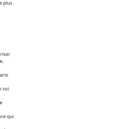
e plus
riser
e,
e
tario
n soi
le
nce qui