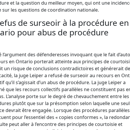
ure et la question du meilleur moyen, qui ont une incidenc
e sur les questions de coordination nationale.
Refus de surseoir à la procédure en
ario pour abus de procédure
 l’argument des défenderesses invoquant que le fait d’auto
ours en Ontario porterait atteinte aux principes de courtoisi
it un risque de conclusions contradictoires et générerait d
ficacité, la juge Leiper a refusé de surseoir au recours en On
if qu’il s’agissait d’un abus de procédure. La juge Leiper a
né que les recours collectifs parallèles ne constituent pas e
s. L’analyse porte sur le degré de chevauchement entre les
ures plutôt que sur la présomption selon laquelle une seu
ce devrait être engagée. Lorsque des procédures parallèles
tuent pour l’essentiel des « copies conformes », la redonda
ulte peut aller à l’encontre des principes de courtoisie et