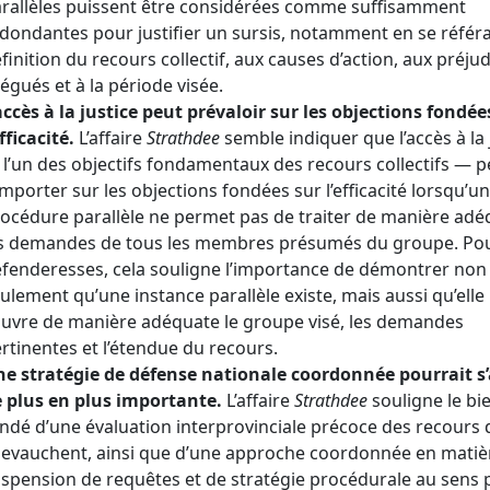
rallèles puissent être considérées comme suffisamment
dondantes pour justifier un sursis, notamment en se référa
finition du recours collectif, aux causes d’action, aux préju
légués et à la période visée.
accès à la justice peut prévaloir sur les objections fondée
efficacité.
L’affaire
Strathdee
semble indiquer que l’accès à la 
l’un des objectifs fondamentaux des recours collectifs — p
emporter sur les objections fondées sur l’efficacité lorsqu’u
océdure parallèle ne permet pas de traiter de manière adé
s demandes de tous les membres présumés du groupe. Pou
fenderesses, cela souligne l’importance de démontrer non
ulement qu’une instance parallèle existe, mais aussi qu’elle
uvre de manière adéquate le groupe visé, les demandes
rtinentes et l’étendue du recours.
e stratégie de défense nationale coordonnée pourrait s
 plus en plus importante.
L’affaire
Strathdee
souligne le bi
ndé d’une évaluation interprovinciale précoce des recours 
evauchent, ainsi que d’une approche coordonnée en matiè
spension de requêtes et de stratégie procédurale au sens 