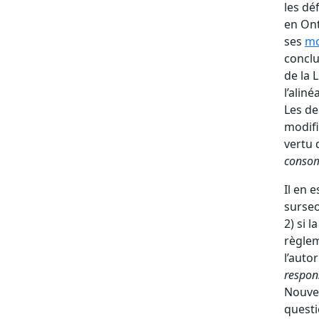
les dé
en Ont
ses
mo
conclu
de la 
l’alin
Les de
modifi
vertu 
conso
Il en e
surseo
2) si 
règlem
l’auto
respon
Nouvea
questi