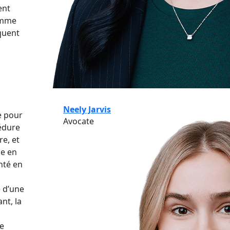
ent
comme
squent
Neely Jarvis
e pour
Avocate
cédure
re, et
le en
nté en
e d’une
nt, la
le