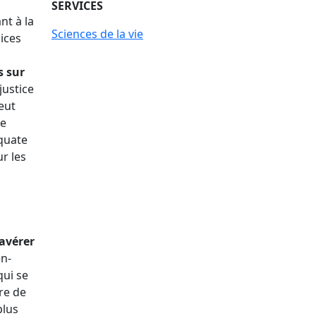
SERVICES
nt à la
Sciences de la vie
dices
s sur
justice
eut
ne
quate
r les
’avérer
en-
qui se
re de
plus