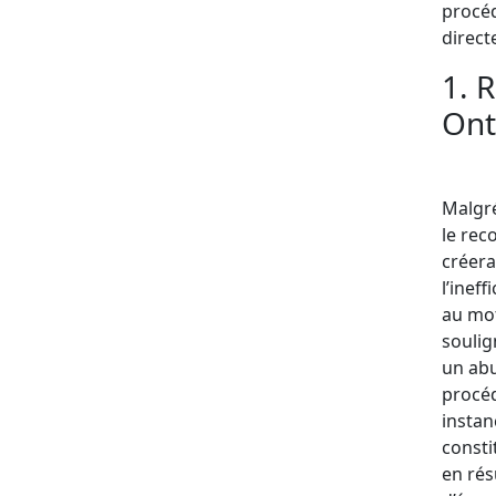
procéd
direct
1. 
Ont
Malgré
le rec
créera
l’inef
au mot
soulig
un abu
procéd
instan
consti
en rés