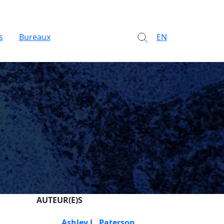
s
Bureaux
EN
AUTEUR(E)S
Ashley L. Paterson