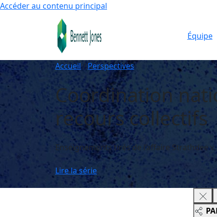
Accéder au contenu principal
Équipe
Accueil
/
Perspectives
Coordination nati
recours collectifs
Enseignements tirés de l’affaire Strathdee 
Lire la série
PA