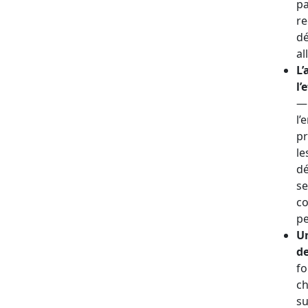
pa
re
dé
al
L’
l’
— 
l’
pr
le
dé
se
co
pe
Un
de
fo
ch
su