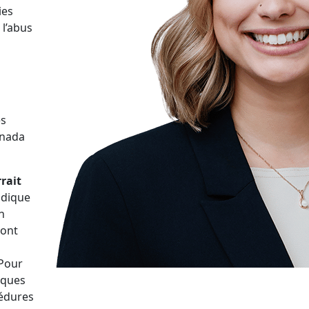
ies
 l’abus
es
anada
rait
ndique
n
sont
Pour
iques
édures