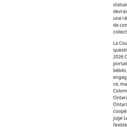
statue
devrai
une ré
de com
collect
La Cou
questi
2026 O
portai
bébés 
engagé
ce, ma
Colomb
Ontari
Ontari
coopér
juge L
l’exis