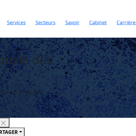
Services
Secteurs
Savoir
Cabinet
Carrière
onale des
v. Johnson & Johnson
RTAGER