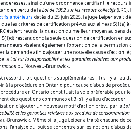
fenderesses, ainsi qu’une ordonnance certifiant le recours 
ario en vertu de la
Loi de 1992 sur les recours collectifs
(LRC).
tifs antérieurs
datés du 25 juin 2025, la juge Leiper avait dé
 que les critères de certification prévus aux alinéas 5(1)a) à c
LRC étaient réunis, la question du meilleur moyen au sens d
éa 5(1)d) restant donc la seule question de certification en s
mandeurs visaient également l’obtention de la permission 
er la demande afin d’ajouter une nouvelle cause d’action lé
de la
Loi sur la responsabilité et les garanties relatives aux produ
mmation
du Nouveau-Brunswick.
st ressorti trois questions supplémentaires : 1) s’il y a lieu d
ir à la procédure en Ontario pour cause d’abus de procédu
la procédure en Ontario constituait la voie préférable pour le
ent des questions communes et 3) s’il y a lieu d’accorder
risation d’ajouter un nouveau motif d’action prévu par la
Loi 
sabilité et les garanties relatives aux produits de consommation
u-Brunswick. Même si la juge Leiper a traité chacune de c
ons, l’analyse qui suit se concentre sur les notions d’abus d