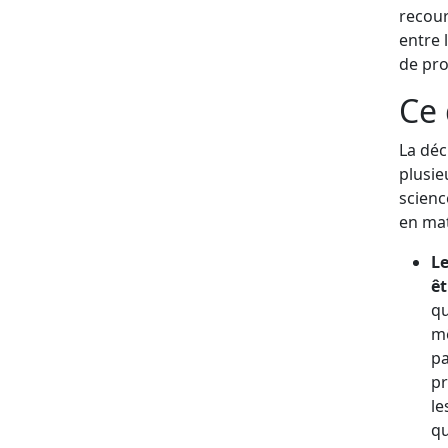
recour
entre 
de pro
Ce 
La déc
plusie
scienc
en mat
Le
êt
qu
mê
pa
pr
le
qu