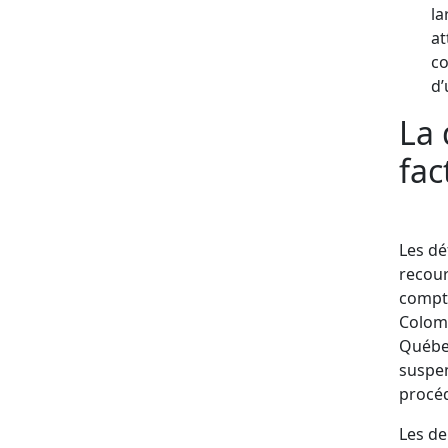
la
at
co
d’
La
fac
Les dé
recour
compte
Colomb
Québec
suspen
procéd
Les de