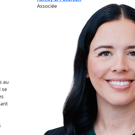
Associée
s au
i se
es
nant
s
à