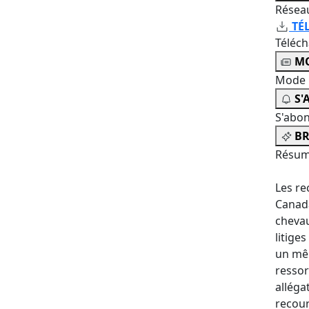
Résea
TÉ
Téléc
MO
Mode 
S'
S'abo
BR
Résum
Les re
Canada
chevau
litige
un mêm
ressor
alléga
recour