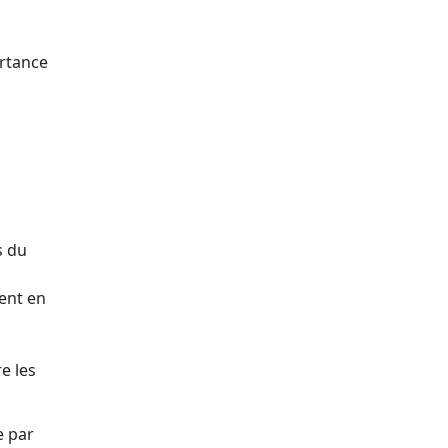
ortance
s du
ent en
e les
e par