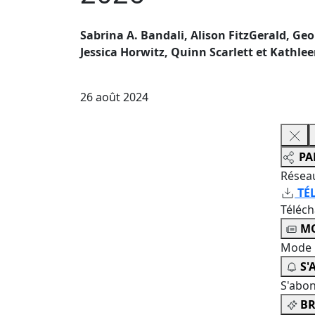
Sabrina A. Bandali, Alison FitzGerald, Geo
Jessica Horwitz, Quinn Scarlett et Kathl
26 août 2024
PA
Résea
TÉ
Téléc
MO
Mode 
S'
S'abo
BR