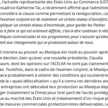
 l'actuelle représentante des États-Unis au Commerce (UST
ssadrice Katherine Tai, a récemment affirmé que l'administ
considère la clause comme permettant la renégociation, ca
l'examen conjoint est de maintenir un certain niveau d'inconfort,
pliquer un certain niveau d'incertitude, pour garder les Parties
s à faire ce qui est vraiment difficile, c'est-à-dire continuer à réé
litiques commerciales et nos programmes pour s'assurer qu'elle
ent aux changements qui se produisent autour de nous.
ti morena au pouvoir au Mexique est resté au pouvoir aprè
e élection, bien qu'avec une nouvelle présidente, Claudia
aum, dont les opinions sur l'ACEUM ne sont pas clairemen
s. Toutefois, dans le cadre de l'examen conjoint, le Mexiqu
era probablement à obtenir des conditions qui soutiendron
e la « quasi-délocalisation » qu'il a connu ces dernières an
s entreprises ont délocalisé leur production au Mexique dep
nger (notamment la Chine) pour tirer parti de l'accès privilég
e au marché des États Unis et (relativement) d'un risque p
 de mesures commerciales protectionnistes défavorables. L