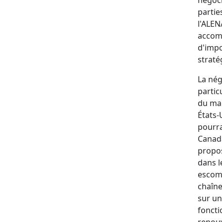
partie
l'ALEN
accomp
d'impo
straté
La nég
partic
du man
États-
pourra
Canada
propos
dans l
escomp
chaîne
sur un
foncti
renouv