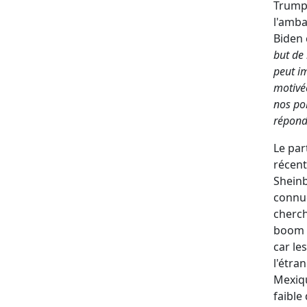
Trump,
l'amba
Biden 
but de 
peut im
motivée
nos po
répond
Le par
récent
Sheinb
connue
cherch
boom d
car le
l'étra
Mexiqu
faible