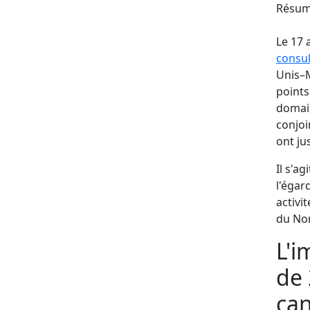
Résum
Le 17
consul
Unis–M
points
domain
conjoi
ont ju
Il s'a
l'égar
activ
du Nor
L'i
de 
ca