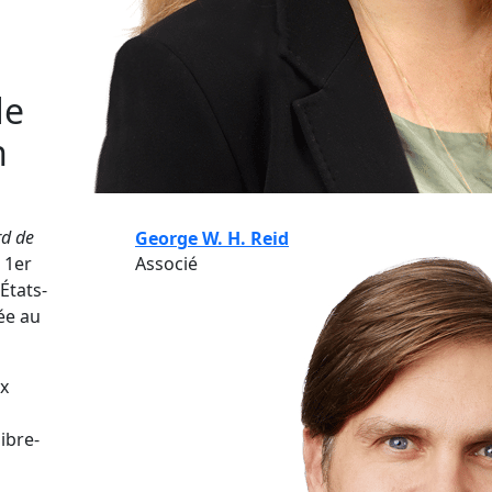
de
n
rd de
George W. H. Reid
 1er
Associé
États-
ée au
ux
ibre-