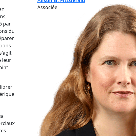
Alison G. FitzGerald
Associée
en
ans,
6 par
ions du
éparer
tions
s'agit
 leur
oint
liorer
mérique
sa
erciaux
res