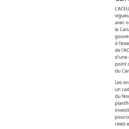
L'ACEU
vigueu
avec o
le Can
gouver
à l'ex
de l'A
d'une 
point 
du Can
Les en
un cad
du Nor
planif
invest
poursu
réels 