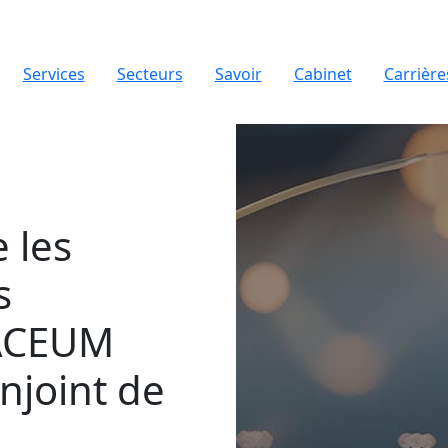
Services
Secteurs
Savoir
Cabinet
Carrière
e les
s
'ACEUM
njoint de