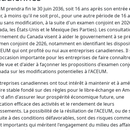
M prendra fin le 30 juin 2036, soit 16 ans après son entrée 
r, à moins qu'il ne soit prol., pour une autre période de 16 
u sans modification, à la suite d'un examen conjoint en 202
ada, les États-Unis et le Mexique (les Parties). Les consultat
nement du Canada visent à aider le gouvernement à se pr
amen conjoint de 2026, notamment en identifiant les disposi
CEUM qui ont profité ou nui aux entreprises canadiennes. Il 
occasion importante pour les entreprises de faire connaître
de vue et d'aider à façonner les propositions d'examen conj
ada sur les modifications potentielles à l'ACEUM.
treprises canadiennes ont tout intérêt à maintenir et à amé
re stable fondé sur des règles pour le libre-échange en A
d afin d'assurer leur prospérité économique future, une
ication efficace des activités et le rendement de leurs
issements. La possibilité de la résiliation de l'ACEUM, ou de 
ite à des conditions défavorables, sont des risques comm
et importants qui méritent l'engagement du milieu des affai