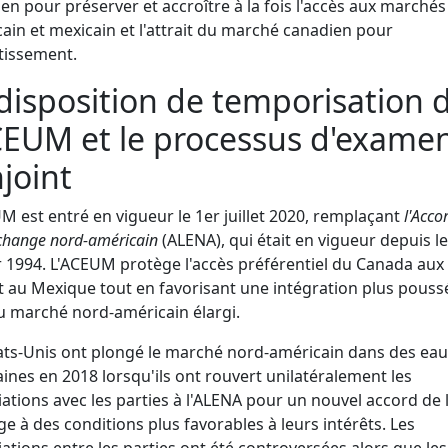
en pour préserver et accroître à la fois l'accès aux marchés
ain et mexicain et l'attrait du marché canadien pour
stissement.
disposition de temporisation 
CEUM et le processus d'exame
joint
M est entré en vigueur le 1er juillet 2020, remplaçant
l'Acco
échange nord-américain
(ALENA), qui était en vigueur depuis le
r 1994. L'ACEUM protège l'accès préférentiel du Canada aux 
t au Mexique tout en favorisant une intégration plus pouss
u marché nord-américain élargi.
ats-Unis ont plongé le marché nord-américain dans des ea
aines en 2018 lorsqu'ils ont rouvert unilatéralement les
ations avec les parties à l'ALENA pour un nouvel accord de l
e à des conditions plus favorables à leurs intérêts. Les
ations entre les parties ont été controversées alors que les