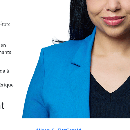
États-
s
men
enants
ada à
érique
nt