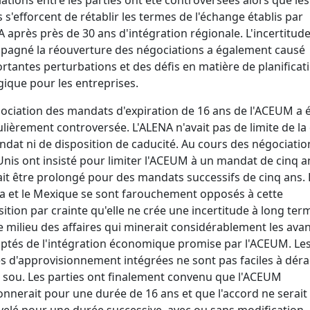
s s'efforcent de rétablir les termes de l'échange établis par
A après près de 30 ans d'intégration régionale. L'incertitude
agné la réouverture des négociations a également causé
rtantes perturbations et des défis en matière de planificat
gique pour les entreprises.
ociation des mandats d'expiration de 16 ans de l'ACEUM a 
ulièrement controversée. L'ALENA n'avait pas de limite de la
dat ni de disposition de caducité. Au cours des négociation
Unis ont insisté pour limiter l'ACEUM à un mandat de cinq a
it être prolongé pour des mandats successifs de cinq ans. 
 et le Mexique se sont farouchement opposés à cette
ition par crainte qu'elle ne crée une incertitude à long ter
e milieu des affaires qui minerait considérablement les ava
tés de l'intégration économique promise par l'ACEUM. Le
s d'approvisionnement intégrées ne sont pas faciles à déra
 sou. Les parties ont finalement convenu que l'ACEUM
onnerait pour une durée de 16 ans et que l'accord ne serait
elé pour une durée successive, avec ou sans modification,