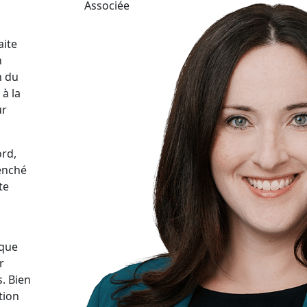
Associée
aite
n
n du
 à la
ur
ord,
lenché
te
 que
r
. Bien
tion