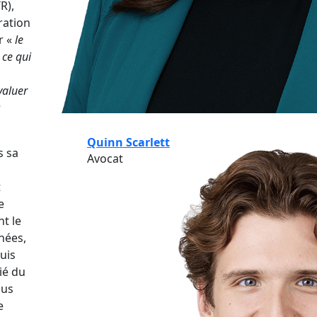
R),
ration
r «
le
 ce qui
valuer
s
Quinn Scarlett
s sa
Avocat
t
e
t le
nées,
uis
ié du
lus
e