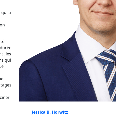
 qui a
ion
été
 durée
s, les
ns qui
Le
me
ntages
s
ciner
Jessica B. Horwitz