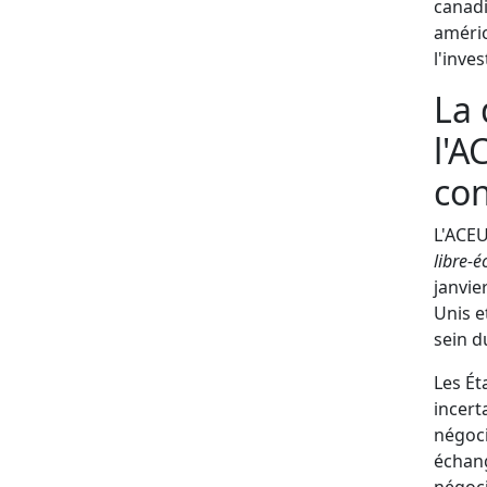
canadi
améric
l'inve
La 
l'A
con
L'ACEU
libre-
janvie
Unis e
sein d
Les Ét
incert
négoci
échang
négoci