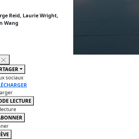
rge Reid, Laurie Wright,
een Wang
RTAGER
ux sociaux
LÉCHARGER
harger
DE LECTURE
lecture
ABONNER
nner
ÈVE