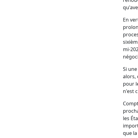
qu'ave
En ver
prolon
proces
sixièm
mi-202
négoci
Si une
alors,
pour l
n'est 
Compte
procha
les Ét
import
que la