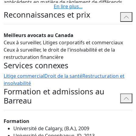
antécédents en matière de règlement de différends.
En lire plus
...
Reconnaissances et prix
Mike a de l'expérience dans la représentation de clients
dans les types de litiges suivants:
Une variété d'expériences en matière
Meilleurs avocats au Canada
d'insolvabilité, y compris des actions en vertu de la
Ceux à surveiller, Litiges corporatifs et commerciaux
LACC
,
la LFI
;
Ceux à surveiller, le droit de l'insolvabilité et de la
Représenter les propriétaires commerciaux qui
restructuration financière
exécutent des distraints, des accords de sécurité et
Services connexes
des expulsions;
Litige commercial
Droit de la santé
Restructuration et
Représenter des demandeurs dans des actions en
insolvabilité
dommages corporels;
Formation et admissions au
Représenter des médecins dans des litiges de faute
Barreau
professionnelle;
Représenter les producteurs de pétrole et de gaz et
les entreprises de services dans une grande variété
Formation
de différends commerciaux;
Aider à déposer et à contester les privilèges des
Université de Calgary, (B.A.), 2009
constructeurs;
Université de Copenhague, JD, 2013