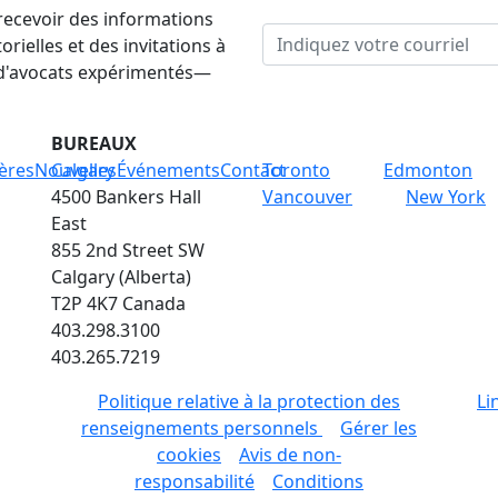
 recevoir des informations
rielles et des invitations à
 d'avocats expérimentés—
BUREAUX
ères
Nouvelles
Calgary
Événements
Contact
Toronto
Edmonton
4500 Bankers Hall
Vancouver
New York
East
855 2nd Street SW
Calgary (Alberta)
T2P 4K7 Canada
403.298.3100
403.265.7219
Politique relative à la protection des
Li
renseignements personnels
Gérer les
cookies
Avis de non-
responsabilité
Conditions