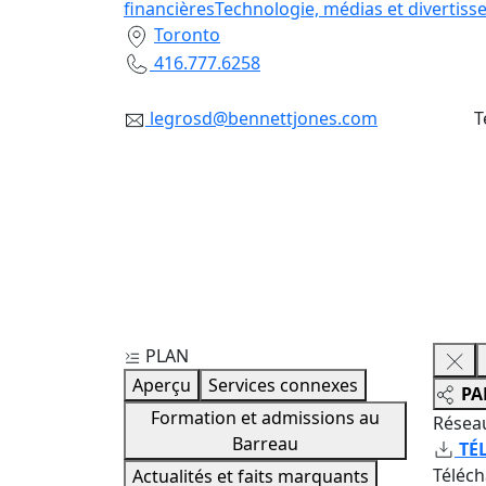
financières
Technologie, médias et divertis
Toronto
416.777.6258
legrosd@bennettjones.com
T
PLAN
Aperçu
Services connexes
PA
Formation et admissions au
Résea
Barreau
TÉ
Téléc
Actualités et faits marquants