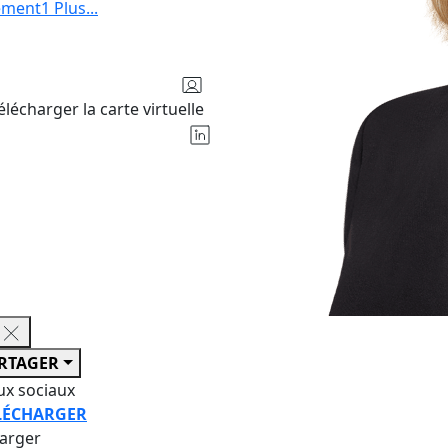
sement
1
Plus
...
élécharger la carte virtuelle
RTAGER
ux sociaux
LÉCHARGER
harger