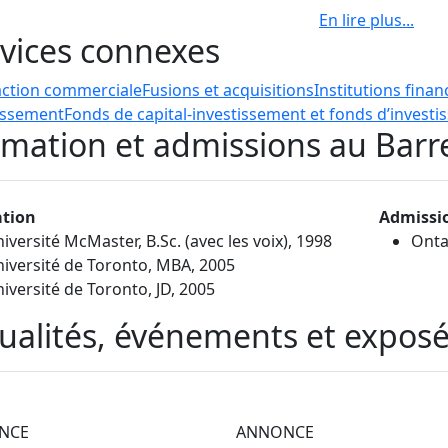
En lire plus
...
d'assumer son poste actuel, Darcy a maintenu une pratiqu
vices connexes
llant des clients sur un large éventail de questions, y compri
ements par emprunt et par capitaux propres, le démarrage 
action commerciale
Fusions et acquisitions
Institutions finan
nisations d'entreprises.
issement
Fonds de capital-investissement et fonds d’invest
mation et admissions au Barr
tion
Admissi
iversité McMaster, B.Sc. (avec les voix), 1998
Onta
iversité de Toronto, MBA, 2005
iversité de Toronto, JD, 2005
ualités, événements et expos
NCE
ANNONCE