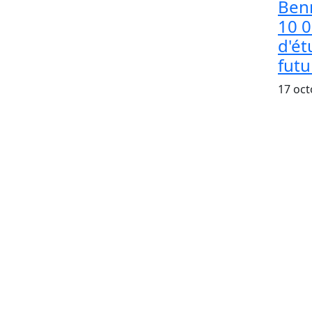
Ben
10 0
d'ét
futu
17 oct