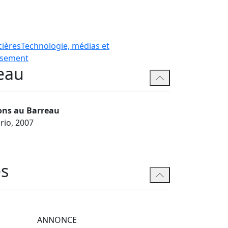
e commerciale générale d'entreprise
s les fusions et acquisitions, les
de nouvelles entreprises et les
cières
Technologie, médias et
issement
eau
ons au Barreau
rio, 2007
és
ANNONCE