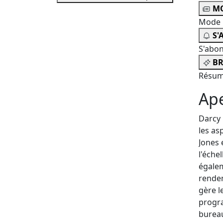
MO
Mode 
S'
S'abo
BR
Résum
Ap
Darcy 
les as
Jones 
l'éche
égalem
rendem
gère l
progra
bureau