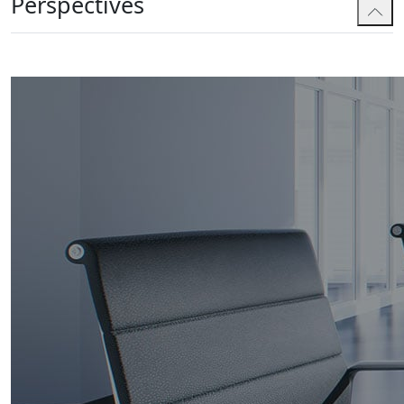
Perspectives
Avant d’entrer à la faculté de droit, Jenn a obtenu un
doctorat en biochimie et en biologie moléculaire de
l’Université de la Colombie-Britannique. Elle aime
approfondir les preuves techniques et traduire les
enjeux scientifiques et techniques en arguments
juridiques convaincants. Après ses études de droit, elle
a été greffière auprès de l’honorable juge Manson de la
Cour fédérale du Canada.