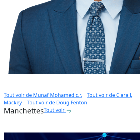
Tout voir de
Munaf Mohamed c.r.
Tout voir de
Ciara J.
Mackey
Tout voir de
Doug Fenton
Manchettes
Tout voir