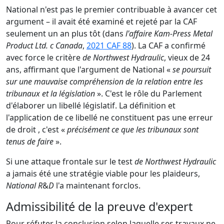
National n'est pas le premier contribuable à avancer cet
argument – il avait été examiné et rejeté par la CAF
seulement un an plus tôt (dans
l'affaire Kam-Press Metal
Product Ltd. c Canada
,
2021 CAF 88
). La CAF a confirmé
avec force le critère
de Northwest Hydraulic
, vieux de 24
ans, affirmant que l'argument de National «
se poursuit
sur une mauvaise compréhension de la relation entre les
tribunaux et la législation
». C'est le rôle du Parlement
d'élaborer un libellé législatif. La définition et
l'application de ce libellé ne constituent pas une erreur
de droit , c'est «
précisément ce que les tribunaux sont
tenus de faire
».
Si une attaque frontale sur le test
de Northwest Hydraulic
a jamais été une stratégie viable pour les plaideurs,
National R
&
D
l'a maintenant forclos.
Admissibilité de la preuve d'expert
Pour réfuter la conclusion selon laquelle ses travaux ne