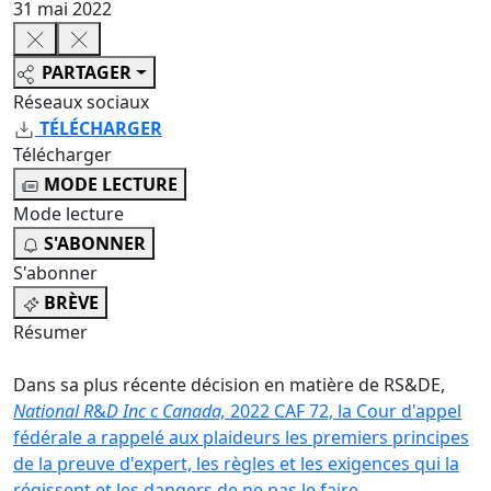
31 mai 2022
PARTAGER
Réseaux sociaux
TÉLÉCHARGER
Télécharger
MODE LECTURE
Mode lecture
S'ABONNER
S'abonner
BRÈVE
Résumer
Dans sa plus récente décision en matière de RS&DE,
National R
&
D Inc c Canada,
2022 CAF 72, la Cour d'appel
fédérale a rappelé aux plaideurs les premiers principes
de la preuve d'expert, les règles et les exigences qui la
régissent et les dangers de ne pas le faire.