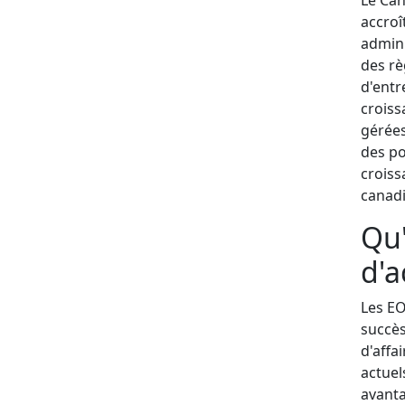
accroî
admini
des rè
d'entr
croiss
gérées
des po
croiss
canadi
Qu'
d'a
Les EO
succès
d'affa
actuel
avanta