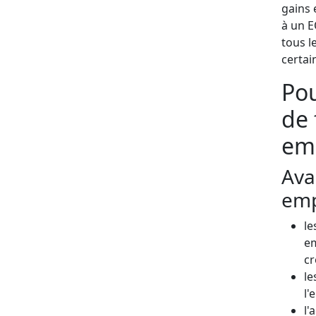
gains 
à un E
tous l
certai
Pou
de 
em
Ava
emp
le
em
cr
le
l'
l'