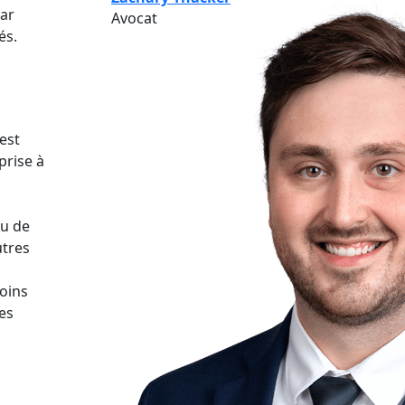
par
Avocat
és.
est
prise à
eu de
utres
moins
ses