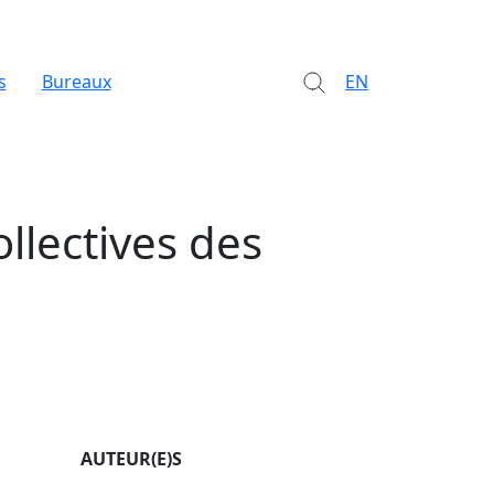
s
Bureaux
EN
ollectives des
AUTEUR(E)S