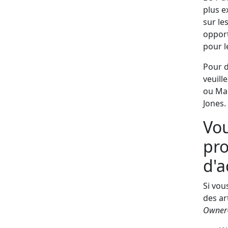
plus e
sur le
opport
pour l
Pour d
veuill
ou Mar
Jones.
Vou
pro
d'a
Si vou
des ar
Owner