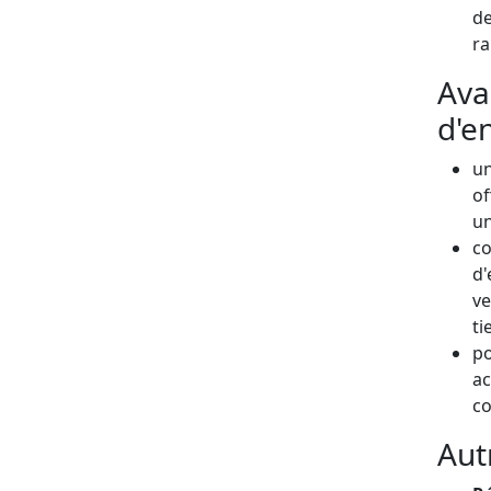
de
ra
Ava
d'en
un
of
un
co
d'
ve
ti
po
ac
co
Aut