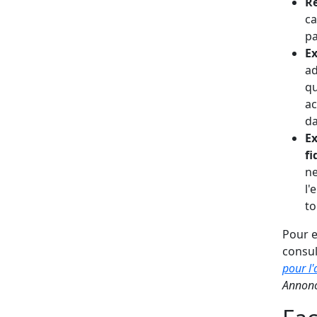
Ré
ca
pa
Ex
ad
qu
ac
da
Ex
fi
ne
l'
to
Pour e
consu
pour l
Annonce