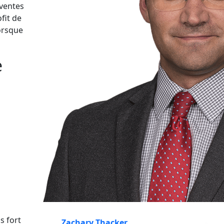
 ventes
fit de
lorsque
e
s fort
Zachary Thacker