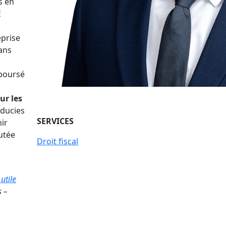
s en
E
eprise
ans
mboursé
ur les
iducies
SERVICES
ir
utée
Droit fiscal
utile
s –