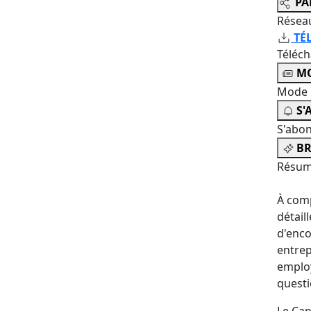
PA
Résea
TÉ
Téléc
MO
Mode 
S'
S'abo
BR
Résum
À comp
détail
d'enco
entrep
employ
quest
Le Can