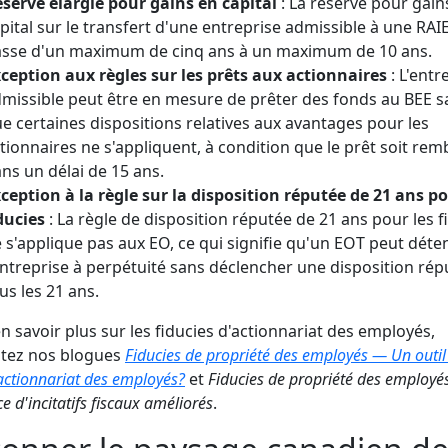
serve élargie pour gains en capital
: La réserve pour gain
pital sur le transfert d'une entreprise admissible à une RAI
sse d'un maximum de cinq ans à un maximum de 10 ans.
ception aux règles sur les prêts aux actionnaires
: L'entr
missible peut être en mesure de prêter des fonds au BEE s
e certaines dispositions relatives aux avantages pour les
tionnaires ne s'appliquent, à condition que le prêt soit re
ns un délai de 15 ans.
ception à la règle sur la disposition réputée de 21 ans po
ducies
: La règle de disposition réputée de 21 ans pour les f
 s'applique pas aux EO, ce qui signifie qu'un EOT peut déten
entreprise à perpétuité sans déclencher une disposition rép
us les 21 ans.
n savoir plus sur les fiducies d'actionnariat des employés,
ltez nos blogues
Fiducies de propriété des employés — Un outil 
'actionnariat des employés?
et
Fiducies de propriété des employé
 d'incitatifs fiscaux améliorés
.