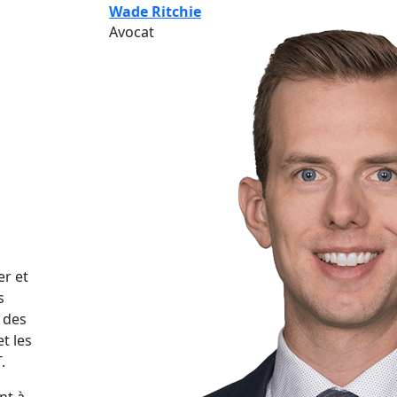
Wade Ritchie
Avocat
er et
s
 des
t les
.
nt à