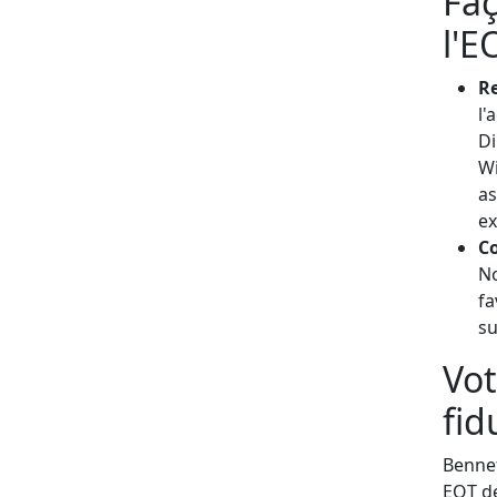
Faç
l'E
Re
l'
Di
W
as
ex
Co
No
fa
su
Vot
fid
Bennet
EOT de