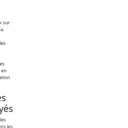
e
k sur
a.
les
es
é en
ation
es
yés
les
ns les