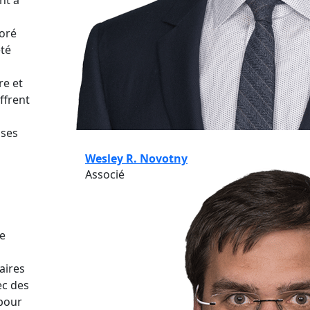
boré
été
re et
ffrent
ises
Wesley R. Novotny
Associé
e
aires
ec des
 pour