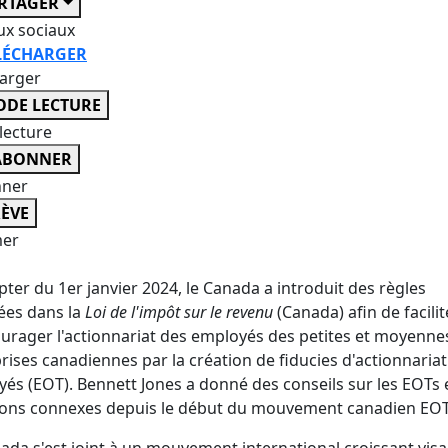
RTAGER
ux sociaux
LÉCHARGER
harger
DE LECTURE
lecture
ABONNER
nner
ÈVE
er
ter du 1er janvier 2024, le Canada a introduit des règles
lées dans la
Loi de l'impôt sur le revenu
(Canada) afin de facilit
urager l'actionnariat des employés des petites et moyenne
rises canadiennes par la création de fiducies d'actionnariat
és (EOT). Bennett Jones a donné des conseils sur les EOTs e
ions connexes depuis le début du mouvement canadien EOT
ada s'est joint à un mouvement international croissant visa