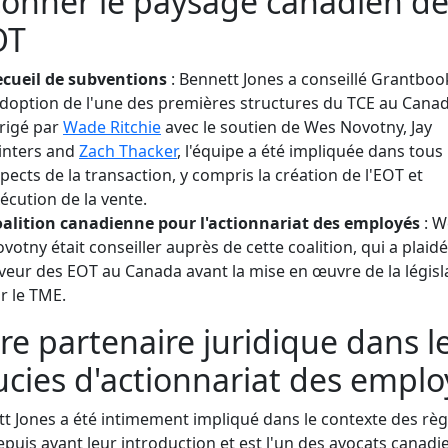
onner le paysage canadien d
OT
cueil de subventions
: Bennett Jones a conseillé Grantboo
adoption de l'une des premières structures du TCE au Canad
rigé par
Wade Ritchie
avec le soutien de
Wes Novotny,
Jay
inters and
Zach Thacker
, l'équipe a été impliquée dans tous 
pects de la transaction, y compris la création de l'EOT et
écution de la vente.
alition canadienne pour l'actionnariat des employés
: W
votny était conseiller auprès de cette coalition, qui a plaid
veur des EOT au Canada avant la mise en œuvre de la législ
r le TME.
re partenaire juridique dans l
ucies d'actionnariat des emplo
t Jones a été intimement impliqué dans le contexte des règ
puis avant leur introduction et est l'un des avocats canadie