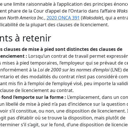
e une limite raisonnable à l’application des principes énonc
nt phare de la Cour d’appel de l’Ontario dans l’affaire
Waks
on North America Inc.
,
2020 ONCA 391
(
Waksdale
), qui a entr
plicabilité de la plupart des clauses de licenciement.
nts à retenir
s clauses de mise à pied sont distinctes des clauses de
cenciement :
Lorsqu’un contrat de travail permet express
s mises à pied temporaires, l’employeur qui se prévaut de ce
onformément à la
Loi de 2000 sur les normes d’emploi
(LNE) d
Ontario et des modalités du contrat n’est pas considéré c
ant mis fin à l’emploi de l’employé visé, peu importe la valid
 clause de licenciement au contrat.
 fond l’emporte sur la forme :
L’emplacement, dans un con
un libellé de mise à pied n’a pas d’incidence sur la question 
voir s’il constitue, ou non, une disposition de licenciement. 
agit pas d’établir où se trouve la disposition, mais plutôt de
terminer s’il s’agit, sur le fond, d’une disposition de licenci