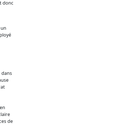
et donc
 un
mployé
e dans
lause
rat
 en
laire
nces de