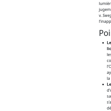
lumièr
jugeme
v.
Sweg
l’inap
Poi
Le
li
le
c
l’
ay
la
Le
d’
sa
s’
dé