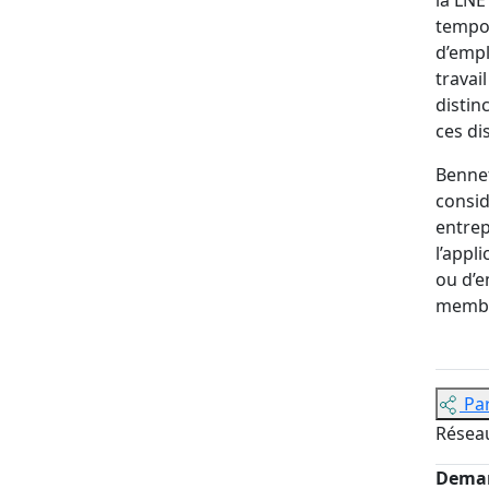
tempor
d’empl
travai
distin
ces di
Bennet
consid
entrep
l’appl
ou d’e
memb
Pa
Résea
Deman