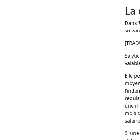
La 
Dans
suivant
[TRAD
Salyti
valabl
Elle p
moyenn
l’inde
requis
une mi
mois d
salair
Si une