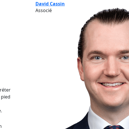
David Cassin
Associé
préter
 pied
.
n