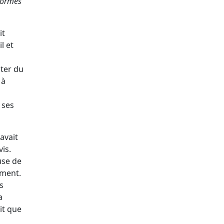
normes
it
l et
pter du
 à
 ses
 avait
is.
ause de
ement.
s
a
it que