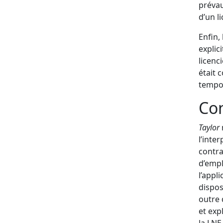
prévau
d’un l
Enfin,
explic
licenc
était 
tempor
Co
Taylor
l’inte
contra
d’empl
l’appl
dispos
outre 
et exp
la LNE