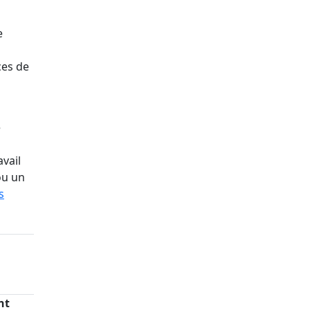
e
ces de
e
avail
ou un
s
nt