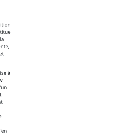
ition
titue
la
ente,
et
ise à
aw
d’un
t
nt
e
e
s’en