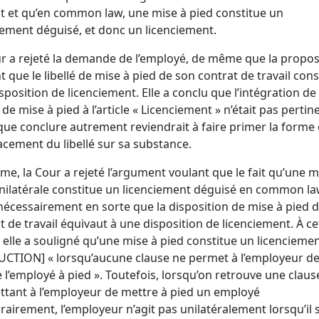
t et qu’en common law, une mise à pied constitue un
iement déguisé, et donc un licenciement.
r a rejeté la demande de l’employé, de même que la propos
t que le libellé de mise à pied de son contrat de travail cons
sposition de licenciement. Elle a conclu que l’intégration de 
 de mise à pied à l’article « Licenciement » n’était pas pertin
que conclure autrement reviendrait à faire primer la forme 
acement du libellé sur sa substance.
e, la Cour a rejeté l’argument voulant que le fait qu’une m
nilatérale constitue un licenciement déguisé en common l
nécessairement en sorte que la disposition de mise à pied 
t de travail équivaut à une disposition de licenciement. À ce
 elle a souligné qu’une mise à pied constitue un licencieme
CTION] « lorsqu’aucune clause ne permet à l’employeur d
 l’employé à pied ». Toutefois, lorsqu’on retrouve une claus
tant à l’employeur de mettre à pied un employé
airement, l’employeur n’agit pas unilatéralement lorsqu’il 