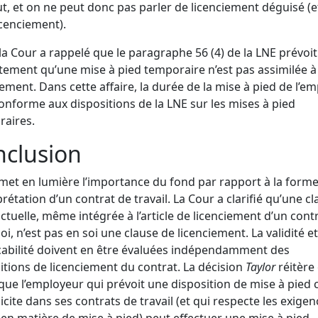
t, et on ne peut donc pas parler de licenciement déguisé (
icenciement).
 la Cour a rappelé que le paragraphe 56 (4) de la LNE prévoit
itement qu’une mise à pied temporaire n’est pas assimilée à
iement. Dans cette affaire, la durée de la mise à pied de l’e
conforme aux dispositions de la LNE sur les mises à pied
aires.
nclusion
met en lumière l’importance du fond par rapport à la form
rprétation d’un contrat de travail. La Cour a clarifié qu’une c
ctuelle, même intégrée à l’article de licenciement d’un cont
oi, n’est pas en soi une clause de licenciement. La validité et
icabilité doivent en être évaluées indépendamment des
itions de licenciement du contrat. La décision
Taylor
réitère
que l’employeur qui prévoit une disposition de mise à pied c
licite dans ses contrats de travail (et qui respecte les exige
 en matière de mise à pied) peut effectuer une mise à pied