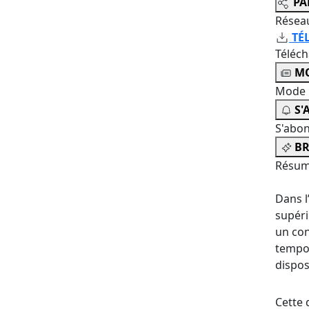
PA
Résea
TÉ
Téléc
MO
Mode 
S'
S'abo
BR
Résum
Dans l
supéri
un con
tempor
dispos
Cette 