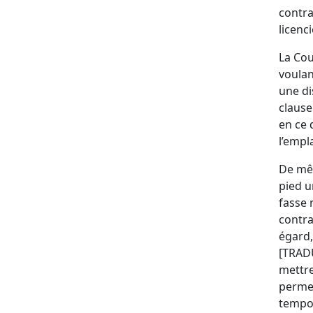
contra
licenc
La Cou
voulan
une di
clause
en ce 
l’empl
De mêm
pied u
fasse 
contra
égard,
[TRADU
mettre
permet
tempor