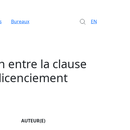
s
Bureaux
EN
n entre la clause
 licenciement
AUTEUR(E)