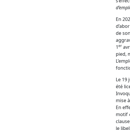
s’effe
d’emplo
En 202
d’abor
de son
aggrav
er
1
avr
pied, 
L’empl
foncti
Le 19 j
été li
Invoq
mise à
En eff
motif »
clause
le libe