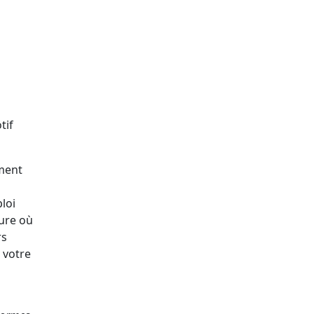
tif
oment
loi
sure où
rs
 votre
a