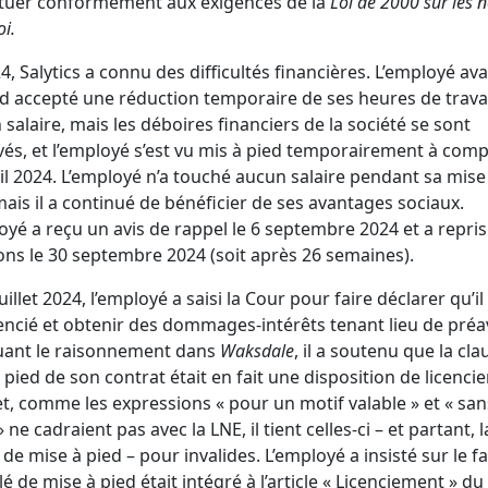
ctuer conformément aux exigences de la
Loi de 2000 sur les 
i.
4, Salytics a connu des difficultés financières. L’employé ava
d accepté une réduction temporaire de ses heures de travai
 salaire, mais les déboires financiers de la société se sont
és, et l’employé s’est vu mis à pied temporairement à com
il 2024. L’employé n’a touché aucun salaire pendant sa mise
mais il a continué de bénéficier de ses avantages sociaux.
oyé a reçu un avis de rappel le 6 septembre 2024 et a repris
ons le 30 septembre 2024 (soit après 26 semaines).
uillet 2024, l’employé a saisi la Cour pour faire déclarer qu’il
cencié et obtenir des dommages-intérêts tenant lieu de préav
uant le raisonnement dans
Waksdale
, il a soutenu que la cl
 pied de son contrat était en fait une disposition de licenci
et, comme les expressions « pour un motif valable » et « san
 ne cadraient pas avec la LNE, il tient celles-ci – et partant, l
 de mise à pied – pour invalides. L’employé a insisté sur le fa
llé de mise à pied était intégré à l’article « Licenciement » du