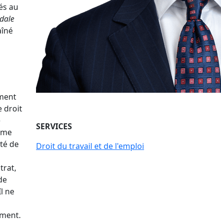
és au
dale
aîné
ément
 droit
e
SERVICES
omme
ité de
Droit du travail et de l'emploi
trat,
de
Il ne
ement.