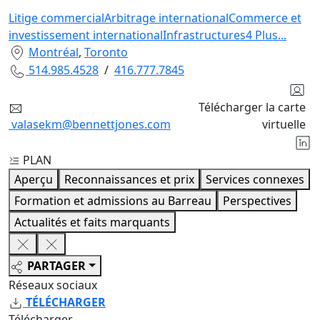
Litige commercial
Arbitrage international
Commerce et
investissement international
Infrastructures
4
Plus
...
Montréal
,
Toronto
514.985.4528
/
416.777.7845
Télécharger la carte
valasekm@bennettjones.com
virtuelle
PLAN
Aperçu
Reconnaissances et prix
Services connexes
Formation et admissions au Barreau
Perspectives
Actualités et faits marquants
PARTAGER
Réseaux sociaux
TÉLÉCHARGER
Télécharger