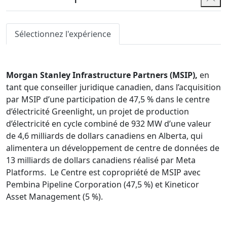
enregistrement des habilitations de sécurité,
demandes d'accès à l'information, conformité à
l'enregistrement des activités de lobbying
Sélectionnez l'expérience
Douanes et commerce :
accords de libre-échange,
vérifications, divulgations volontaires, TPS/TVH,
accords commerciaux et de prix de transfert
Morgan Stanley Infrastructure Partners (MSIP),
en
Enquêtes internes et conformité préventive :
tant que conseiller juridique canadien, dans l’acquisition
lutte contre la corruption à l'étranger, sanctions
par MSIP d’une participation de 47,5 % dans le centre
économiques, contrôles à l'exportation et
d’électricité Greenlight, un projet de production
marchandises contrôlées
d’électricité en cycle combiné de 932 MW d’une valeur
Produits/services Conseils réglementaires :
de 4,6 milliards de dollars canadiens en Alberta, qui
importation/exportation de cannabis/CBD,
alimentera un développement de centre de données de
instruments médicaux, EPI (gants/masques),
13 milliards de dollars canadiens réalisé par Meta
produits de consommation, aliments et aliments
Platforms. Le Centre est copropriété de MSIP avec
pour animaux
Pembina Pipeline Corporation (47,5 %) et Kineticor
Asset Management (5 %).
La pratique de George est multidisciplinaire. Dans ses
domaines d'expertise, il conseille sur les transactions de
fusions et acquisitions et structure les transactions