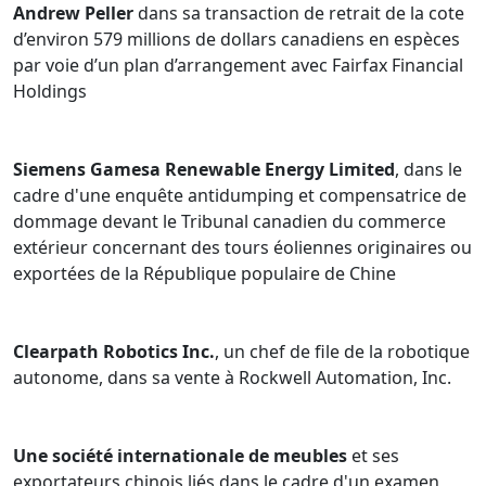
Andrew Peller
dans sa transaction de retrait de la cote
internationales pour la vente de biens et de services. À
d’environ 579 millions de dollars canadiens en espèces
titre d'avocat, George comparaît devant les Cours
par voie d’un plan d’arrangement avec Fairfax Financial
fédérales, le Tribunal canadien du commerce extérieur,
Holdings
l'Agence des services frontaliers du Canada et d'autres
organismes de réglementation fédéraux.
Siemens Gamesa Renewable Energy Limited
, dans le
cadre d'une enquête antidumping et compensatrice de
dommage devant le Tribunal canadien du commerce
extérieur concernant des tours éoliennes originaires ou
exportées de la République populaire de Chine
Clearpath Robotics Inc.
, un chef de file de la robotique
autonome, dans sa vente à Rockwell Automation, Inc.
Une société internationale de meubles
et ses
exportateurs chinois liés dans le cadre d'un examen