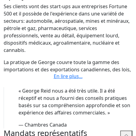
Ses clients vont des start-ups aux entreprises Fortune
500 et il possède de l'expérience dans une variété de
secteurs: automobile, aérospatiale, mines et minéraux,
pétrole et gaz, pharmaceutique, services
professionnels, vente au détail, équipement lourd,
dispositifs médicaux, agroalimentaire, nucléaire et
cannabis.
La pratique de George couvre toute la gamme des
importations et des exportations canadiennes, des lois,
En lire plus
...
des règlements et des politiques et des traités
commerciaux internationaux connexes :
«
George Reid nous a été très utile. Il a été
Défense fondée sur les recours commerciaux :
réceptif et nous a fourni des conseils pratiques
droits antidumping/compensateurs, mesures de
basés sur sa compréhension approfondie et son
sauvegarde, droits de rétorsion
expérience des affaires commerciales.
»
Communications, approvisionnement et
—
Chambres Canada
sécurité du gouvernement : règlement des
Mandats représentatifs
différends en matière d'approvisionnement,