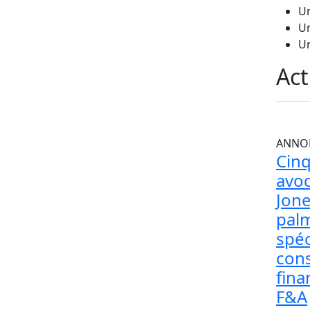
Un
Un
Un
Act
ANNO
Cinq
avoc
Jone
palm
spéc
con
fina
F&A