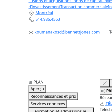
Fusions et acquisitions
Fonds de capital-inv
d’investissement
Transaction commerciale
In
Montréal
514.985.4563
koumanakosd@bennettjones.com
T
PLAN
Aperçu
PA
Reconnaissances et prix
Résea
TÉ
Services connexes
Téléc
Formation et admissions au