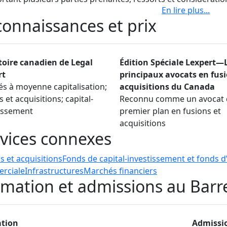
En lire plus
...
ondie lui permet de gérer la complexité tout en livrant des
onnaissances et prix
es sur les objectifs stratégiques. Avant de se joindre à Benn
Montréal de son ancien cabinet national canadien en droit de
eur du bureau de Londres pendant plus de sept ans.
toire canadien de Legal
Édition Spéciale Lexpert—
vail de Dean est régulièrement reconnu par des répertoire
rt
principaux avocats en fusi
t en fusions et acquisitions, en capital-investissement et e
és à moyenne capitalisation;
acquisitions du Canada
s en rachats d’entreprise par effet de levier, ainsi que The 
s et acquisitions; capital-
Reconnu comme un avocat 
ant sa renommée en fusions et acquisitions sur les marchés
issement
premier plan en fusions et
u de l’Ontario et de l’Association du Barreau canadien et a 
acquisitions
re de commerce Canada–Royaume-Uni pendant un manda
vices connexes
s et acquisitions
Fonds de capital-investissement et fonds d
rciale
Infrastructures
Marchés financiers
mation et admissions au Barr
tion
Admissi