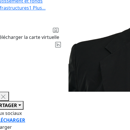
estissement et fonds
frastructures
1
Plus
...
élécharger la carte virtuelle
RTAGER
ux sociaux
LÉCHARGER
harger