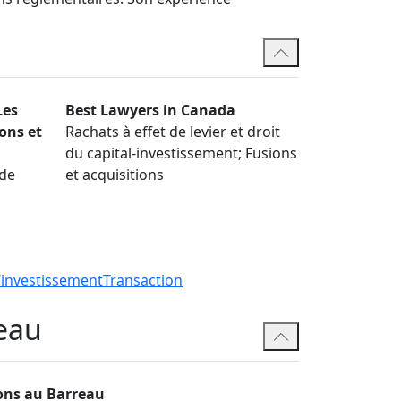
 solutions commerciales pratiques et
ett Jones, il exerçait aux bureaux de Toronto
s affaires au sein duquel il a été associé
Les
Best Lawyers in Canada
s juridiques de premier plan, notamment
ons et
Rachats à effet de levier et droit
n sociétés à moyenne capitalisation, Best
du capital-investissement; Fusions
Legal 500 pour son expertise internationale,
de
et acquisitions
 canadien et mondial. Il est membre du
siégé au conseil d’administration de la
t.
’investissement
Transaction
eau
ons au Barreau