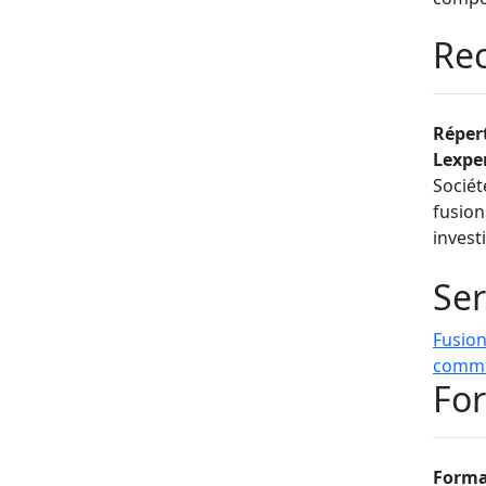
approf
Rec
aligné
et de 
direct
Réper
Le tra
Lexpe
Lexper
Sociét
Lawyer
fusion
reflét
invest
Barrea
Chamb
Ser
Fusion
comme
For
Forma