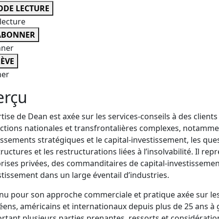
DE LECTURE
lecture
ABONNER
nner
ÈVE
er
erçu
rtise de Dean est axée sur les services-conseils à des client
ctions nationales et transfrontalières complexes, notamment 
issements stratégiques et le capital-investissement, les que
tructures et les restructurations liées à l’insolvabilité. Il r
rises privées, des commanditaires de capital-investissement
stissement dans un large éventail d’industries.
u pour son approche commerciale et pratique axée sur les a
ens, américains et internationaux depuis plus de 25 ans à g
tant plusieurs parties prenantes, ressorts et considérati