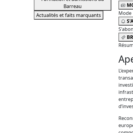
MO
Barreau
Mode 
Actualités et faits marquants
S'
S'abo
BR
Résum
Ap
L’expe
transa
invest
infras
entrep
d’inve
Reconn
europé
compor