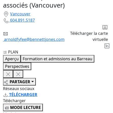
associés (Vancouver)
Vancouver
604.891.5187
Télécharger la carte
arnoldfyfee@bennettjones.com
virtuelle
PLAN
Aperçu
Formation et admissions au Barreau
Perspectives
PARTAGER
Réseaux sociaux
TÉLÉCHARGER
Télécharger
MODE LECTURE