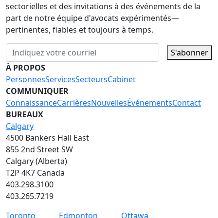
sectorielles et des invitations à des événements de la
part de notre équipe d'avocats expérimentés—
pertinentes, fiables et toujours à temps.
S'abonner
À PROPOS
Personnes
Services
Secteurs
Cabinet
COMMUNIQUER
Connaissance
Carrières
Nouvelles
Événements
Contact
BUREAUX
Calgary
4500 Bankers Hall East
855 2nd Street SW
Calgary (Alberta)
T2P 4K7 Canada
403.298.3100
403.265.7219
Toronto
Edmonton
Ottawa