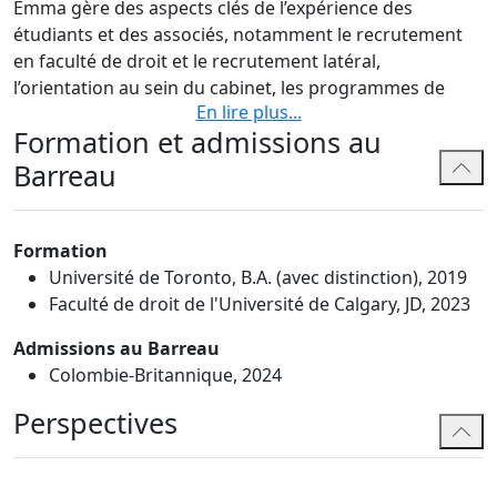
Emma gère des aspects clés de l’expérience des
étudiants et des associés, notamment le recrutement
en faculté de droit et le recrutement latéral,
l’orientation au sein du cabinet, les programmes de
En lire plus
...
mentorat et la gestion de la performance.
Formation et admissions au
Emma possède une solide compréhension de la
Barreau
pratique juridique et du développement professionnel,
acquise grâce à son expérience dans un autre cabinet
d’avocats national et à son rôle d’associée en litige chez
Formation
Bennett Jones avant de passer à ce poste. Son
Université de Toronto, B.A. (avec distinction), 2019
expérience lui permet d’offrir un soutien pratique et
Faculté de droit de l'Université de Calgary, JD, 2023
éclairé aux étudiants et aux associés alors qu’ils
bâtissent leur carrière au sein du cabinet.
Admissions au Barreau
Colombie-Britannique, 2024
Reconnue pour son approche collaborative et
empathique, Emma s’engage à travailler en partenariat
Perspectives
avec les équipes de développement professionnel et de
leadership afin de s’assurer que la stratégie de gestion
des talents de Bennett Jones soutient la croissance des