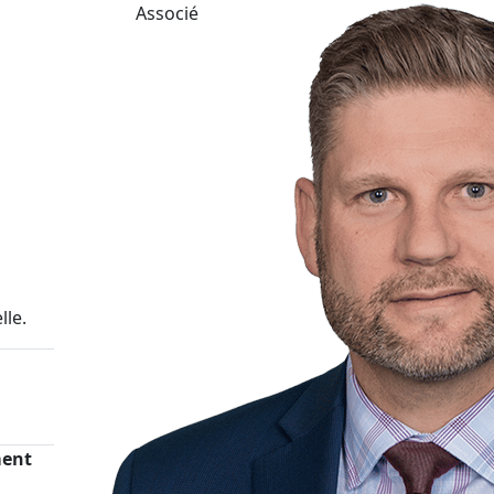
Associé
lle.
ment