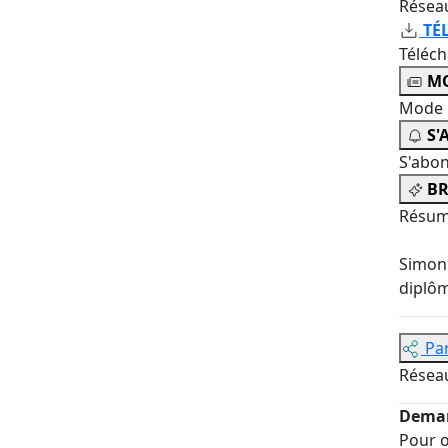
Résea
TÉ
Téléc
MO
Mode 
S'
S'abo
BR
Résum
Simon 
diplôm
Pa
Résea
Deman
Pour o