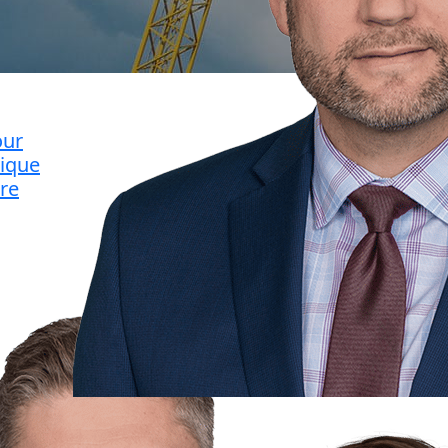
our
nique
bre