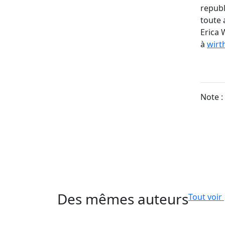
republ
toute 
Erica 
à
wirt
Note :
Des mêmes auteurs
Tout voir