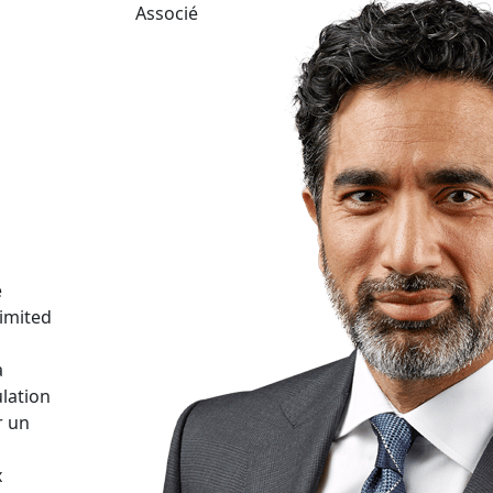
Associé
e
Limited
a
ulation
r un
x