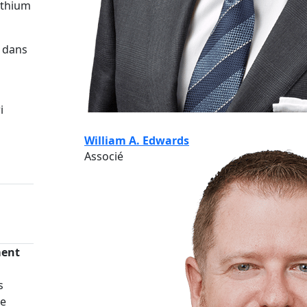
ithium
r dans
i
William A. Edwards
Associé
ment
s
re