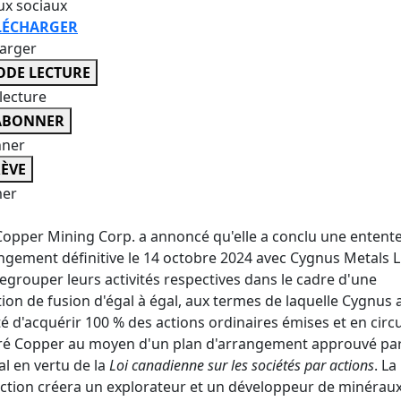
ux sociaux
LÉCHARGER
harger
DE LECTURE
lecture
ABONNER
nner
ÈVE
er
opper Mining Corp. a annoncé qu'elle a conclu une entent
ngement définitive le 14 octobre 2024 avec Cygnus Metals 
egrouper leurs activités respectives dans le cadre d'une
ion de fusion d'égal à égal, aux termes de laquelle Cygnus 
é d'acquérir 100 % des actions ordinaires émises et en circ
ré Copper au moyen d'un plan d'arrangement approuvé pa
al en vertu de la
Loi canadienne sur les sociétés par actions
. La
ction créera un explorateur et un développeur de minérau