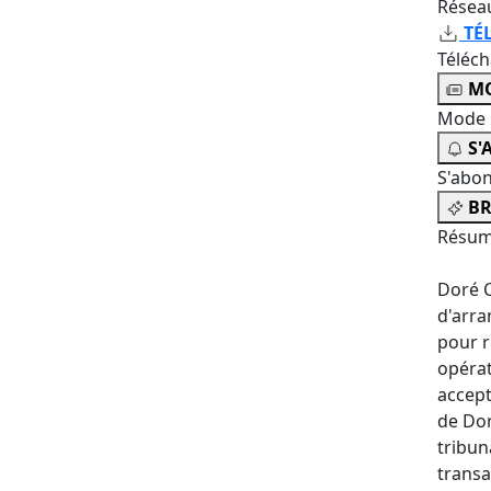
Résea
TÉ
Téléc
MO
Mode 
S'
S'abo
BR
Résum
Doré C
d'arra
pour r
opérat
accept
de Do
tribun
transa