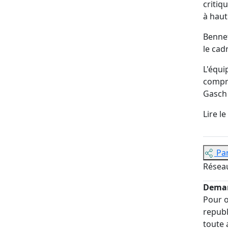
critiq
à haut
Bennet
le cad
L'équi
comp
Gasch
Lire l
Pa
Résea
Deman
Pour o
republ
toute 