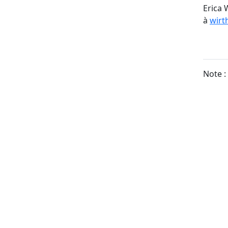
Erica 
à
wirt
Note :