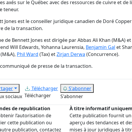
ues axés sur le Québec avec des ressources de cuivre et de l
e teneur.
t Jones est le conseiller juridique canadien de Doré Coppe
re de la transaction.
pe de Bennett Jones est dirigée par
Abbas Ali Khan (M&A) et
rend
Will Edwards,
Yohanna Laurensia,
Benjamin Gal
et
Shar
 (M&A),
Phil Ward
(Tax) et
Zirjan Derwa
(Concurrence).
e communiqué de presse de la transaction
.
rtager
Télécharger
S'abonner
Télécharger
ux sociaux
S'abonner
des de republication
À titre informatif unique
btenir l’autorisation de
Cette publication fournit un
ier cette publication ou
aperçu des tendances et de
autre publication, contactez
mises à jour juridiques à tit