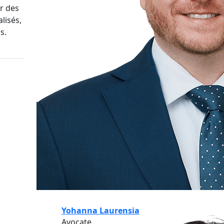
r des
lisés,
s.
Yohanna Laurensia
Avocate