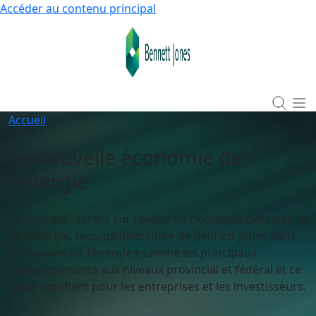
Accéder au contenu principal
Accueil
La nouvelle économie de
l’énergie
En mettant l’accent sur l’avenir de l’industrie canadienne
de l’énergie, l’équipe diversifiée de Bennett Jones dans
le domaine de l’énergie examine les principaux
développements aux niveaux provincial et fédéral et ce
qu’ils signifient pour les entreprises et les investisseurs.