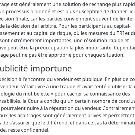
trage est généralement une solution de rechange plus rapid
t un processus ordonné et est plus susceptible de donner lie
cision finale, car les parties conviennent souvent de limiter
de la décision de l'arbitre. Pour les participants au capital-
issement et au capital de risque, où les mesures du TRI et d
ont extrêmement importantes, une résolution rapide et
tive peut être la préoccupation la plus importante. Cependa
trage peut ne pas être approprié pour chaque situation.
Publicité importune
décision à l'encontre du vendeur est publique. En plus de c
vendeur s'était livré à une fraude et avait tenté d'utiliser la 
ologie du mot belette » pour cacher sa connaissance des
sabilités, la Cour a conclu qu'un certain nombre de conclu
t pourraient nuire à la réputation du vendeur. Contrairemen
aux, les arbitrages sont généralement privés et permettent
s de s'assurer que le différend, et dans ce cas la déterminat
ude, reste confidentiel.