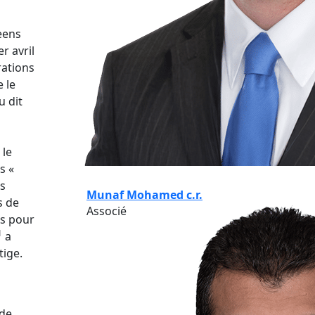
ueens
r avril
rations
 le
u dit
 le
s «
es
Munaf Mohamed c.r.
s de
Associé
rs pour
1
a
tige.
 de