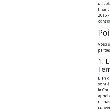
de cel
financ
2016 -
consi
Poi
Voici 
partie
1. 
Te
Bien q
sont é
la Cou
appel 
ne pas
conven