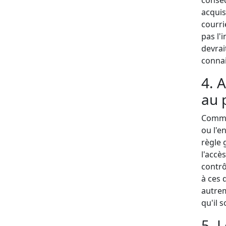
acquis
courri
pas l'i
devrai
conna
4. 
au 
Comme 
ou l'e
règle 
l'accè
contrô
à ces 
autrem
qu'il 
5. 