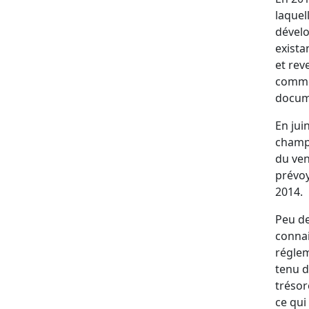
laquel
dévelo
exista
et rev
commém
docum
En jui
champ 
du ven
prévoy
2014.
Peu de
conna
réglem
tenu d
trésor
ce qui