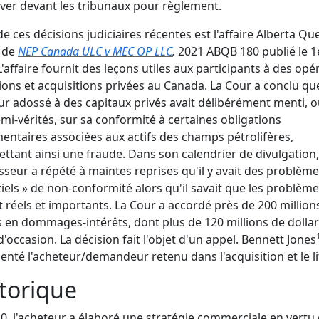
ver devant les tribunaux pour règlement.
de ces décisions judiciaires récentes est l'affaire Alberta Q
 de
NEP Canada ULC v MEC OP LLC
,
2021 ABQB 180 publié le 1e
L'affaire fournit des leçons utiles aux participants à des opé
ions et acquisitions privées au Canada. La Cour a conclu que
r adossé à des capitaux privés avait délibérément menti, o
mi-vérités, sur sa conformité à certaines obligations
entaires associées aux actifs des champs pétrolifères,
tant ainsi une fraude. Dans son calendrier de divulgation,
sseur a répété à maintes reprises qu'il y avait des problème
iels » de non-conformité alors qu'il savait que les problèm
t réels et importants. La Cour a accordé près de 200 million
s en dommages-intérêts, dont plus de 120 millions de dolla
d'occasion. La décision fait l'objet d'un appel. Bennett Jones
enté l'acheteur/demandeur retenu dans l'acquisition et le li
torique
0, l'acheteur a élaboré une stratégie commerciale en vertu