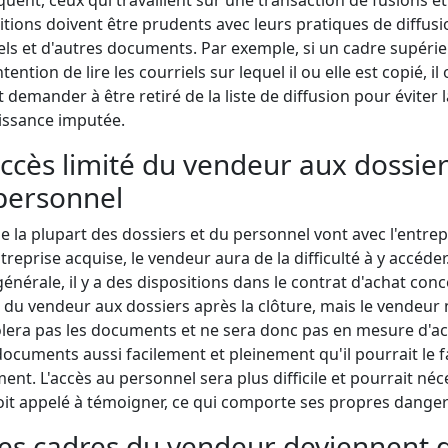
itions doivent être prudents avec leurs pratiques de diffus
els et d'autres documents. Par exemple, si un cadre supérie
ntention de lire les courriels sur lequel il ou elle est copié, il 
t demander à être retiré de la liste de diffusion pour éviter l
issance imputée.
Accès limité du vendeur aux dossier
personnel
la plupart des dossiers et du personnel vont avec l'entrep
ntreprise acquise, le vendeur aura de la difficulté à y accéder
générale, il y a des dispositions dans le contrat d'achat con
s du vendeur aux dossiers après la clôture, mais le vendeur 
lera pas les documents et ne sera donc pas en mesure d'a
documents aussi facilement et pleinement qu'il pourrait le f
ent. L'accès au personnel sera plus difficile et pourrait néc
soit appelé à témoigner, ce qui comporte ses propres danger
Les cadres du vendeur deviennent 