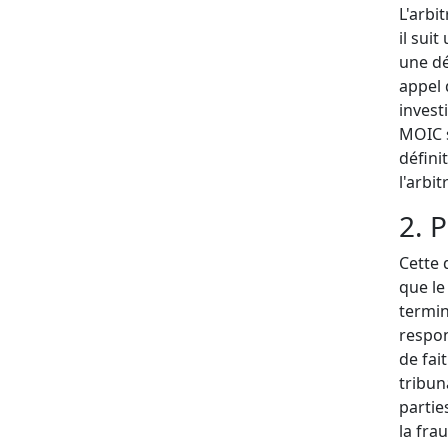
L'arbi
il sui
une dé
appel 
invest
MOIC s
défini
l'arbi
2. 
Cette 
que le 
termin
respon
de fai
tribun
partie
la fra