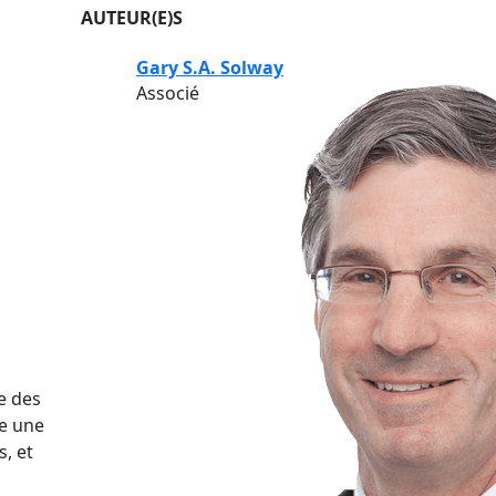
AUTEUR(E)S
Gary S.A. Solway
Associé
e des
ue une
, et