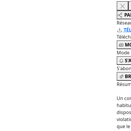
PA
Résea
TÉ
Téléc
MO
Mode 
S'
S'abo
BR
Résum
Un con
habitu
dispos
violat
que le