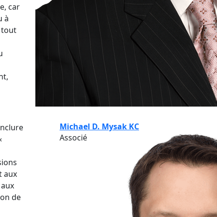
e, car
u à
 tout
u
nt,
Michael D. Mysak KC
onclure
Associé
«
sions
t aux
 aux
ion de