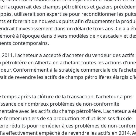
le il acquerrait des champs pétrolifères et gaziers précéd
ppés, utiliserait son expertise pour reconditionner les puit
nts et forerait de nouveaux puits afin d'augmenter la produ
endrait l'investissement dans un délai de trois ans. Cela a ét
oré à l'époque dans divers modèles de « cascade » et de
ents contemporains.
n 2011, l'acheteur a accepté d'acheter du vendeur des actifs
pétrolifère en Alberta en achetant toutes les actions d'une f
deur. Conformément à la stratégie commerciale de l'acheteu
ait de revendre les actifs de champs pétrolifères élargis d'i
 temps après la clôture de la transaction, l'acheteur a pris
issance de nombreux problèmes de non-conformité
entaire avec les actifs du champ pétrolifère. L'acheteur a é
e fermer un tiers de sa production et d'utiliser ses flux de
erie réduits pour remédier à ces problèmes de non-conform
 l'a effectivement empêché de revendre les actifs en 2014. A