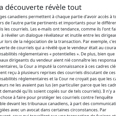
La découverte révèle tout
tiges canadiens permettent à chaque partie d'avoir accès à t
rs de l'autre partie pertinents et importants pour le différe
s les courriels. Les e-mails ont tendance, comme ils l'ont fa
, à révéler un dialogue révélateur et inutile entre les dirige
r lors de la négociation de la transaction. Par exemple, c'es
erte de courriels qui a révélé que le vendeur était au cour
sabilités réglementaires « potentielles ». De plus, bien que 
paux dirigeants du vendeur aient nié connaître les responsa
entaires, la Cour a imputé la connaissance à ces cadres clé
aient reçu à plusieurs reprises des courriels discutant de ces
sabilités réglementaires et la Cour ne croyait pas que les 
eurs ne les avaient pas lus (en particulier parce que les cad
t demandé qu'ils soient copiés sur de tels courriels). Il n'y a
chose à faire pour protéger les courriels contre l'enquête
ble devant les tribunaux canadiens, à part des communicat
égiées avec un avocat dans certaines circonstances. Par
uent, ceux qui travaillent sur une transaction de fusions et