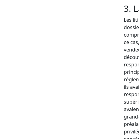
3. 
Les li
dossie
compri
ce cas
vendeu
découv
respon
princi
réglem
ils av
respon
supéri
avaien
grand-
préala
privil
conséq