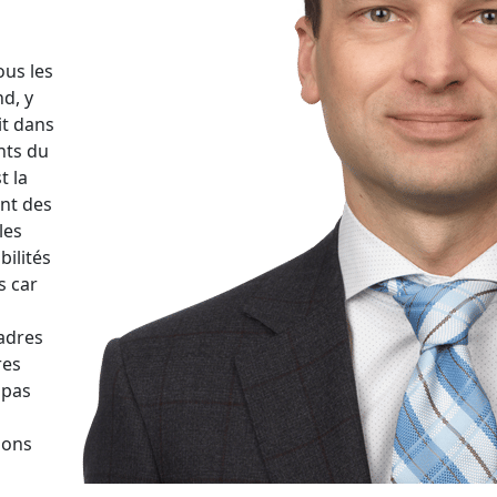
ous les
nd, y
it dans
ants du
t la
ant des
les
bilités
s car
cadres
res
 pas
ions