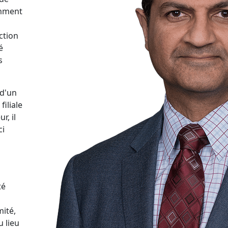
emment
s
ction
é
s
 d'un
iliale
r, il
ci
té
ité,
u lieu