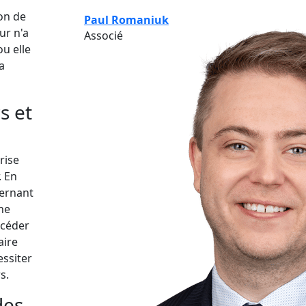
ion de
Paul Romaniuk
ur n'a
Associé
ou elle
a
s et
rise
. En
cernant
ne
ccéder
aire
essiter
s.
des