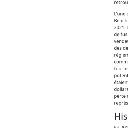
retrou
L'une 
Bench
2021. 
de fus
vendeu
des de
réglem
commet
fourni
potent
étaien
dollar
perte 
représ
His
En 201