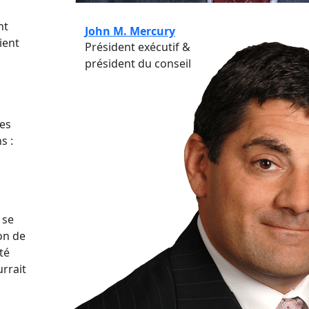
nt
John M. Mercury
ient
Président exécutif &
président du conseil
les
s :
 se
ion de
té
urrait