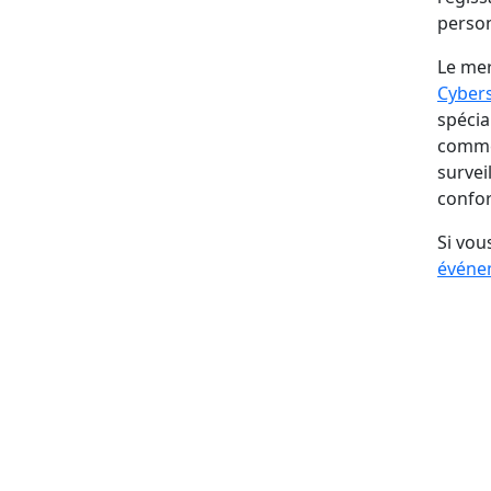
person
Le mer
Cybers
spécia
commen
survei
confor
Si vou
événe