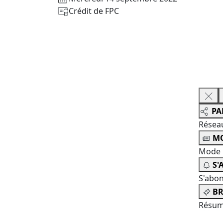
Crédit de FPC
PA
Résea
MO
Mode 
S'
S'abo
BR
Résum