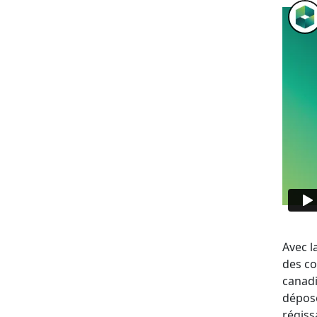
Avec l
des co
canadi
déposé
régiss