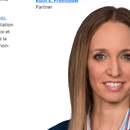
Ruth E. Promislow
Partner
es,
tation
oi et
e la
 non-