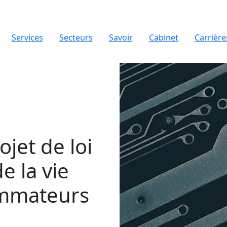
Services
Secteurs
Savoir
Cabinet
Carrière
jet de loi
e la vie
ommateurs