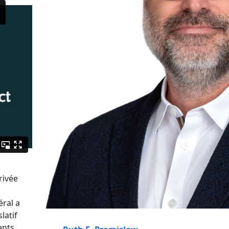
rivée
éral a
latif
ents