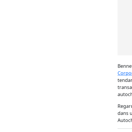
Bennet
Corpo
tendan
transa
autoc
Regard
dans u
Autoch