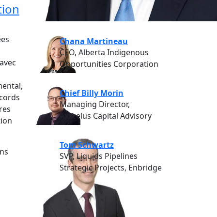
tion
ées
Chana Martineau
CEO, Alberta Indigenous
 avec
Opportunities Corporation
mental,
Chief Billy Morin
ccords
Managing Director,
res
Axxcelus Capital Advisory
tion
Tom Schwartz
ons
SVP, Liquids Pipelines
Strategic Projects, Enbridge