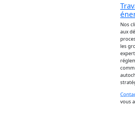
Trav
éne
Nos cl
aux dé
proces
les gr
expert
réglem
commer
autoch
straté
Conta
vous a