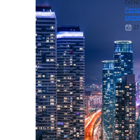
ÉVÉN
Pers
semes
27