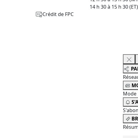
14 h 30 à 15 h 30 (ET)
Crédit de FPC
PA
Résea
MO
Mode 
S'
S'abo
BR
Résum