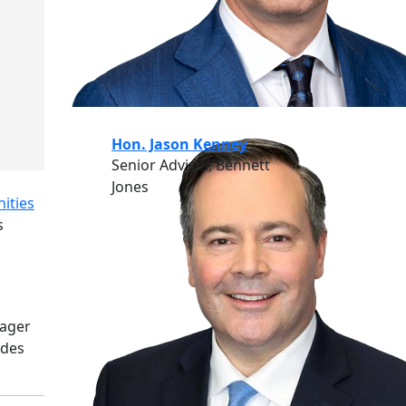
Hon. Jason Kenney
Senior Advisor, Bennett
Jones
ities
s
gager
 des