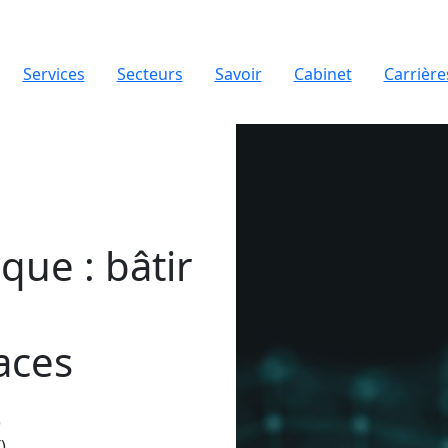
Services
Secteurs
Savoir
Cabinet
Carrière
que : bâtir
aces
)
)