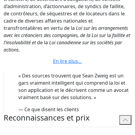
d’administration, d’actionnaires, de syndics de faillite,
de contrôleurs, de séquestres et de locateurs dans le
cadre de diverses affaires nationales et
transfrontalières en vertu de la
Loi sur les arrangements
avec les créanciers des compagnies, de la Loi sur
la
faillite et
l’insolvabilité et
de la
Loi canadienne sur les sociétés par
actions
.
En lire plus
...
Sean est classé/reconnu comme un avocat de premier
plan dans diverses publications, y compris Chambers,
«
Des sources trouvent que Sean Zweig est un
Lexpert et Expert Guides. Il a joué un rôle de premier
gars vraiment intelligent qui comprend la loi et
plan dans de nombreuses restructurations majeures
son application et le décrivent comme un avocat
du Canada.
vraiment basé sur des solutions.
»
Les récents engagements publics de Sean
—
Ce que disent les clients
comprennent :
Reconnaissances et prix
Pour les prêteurs / créanciers :
Corus Entertainment;
Tacora Resources; Contract Pharmaceuticals Limited;