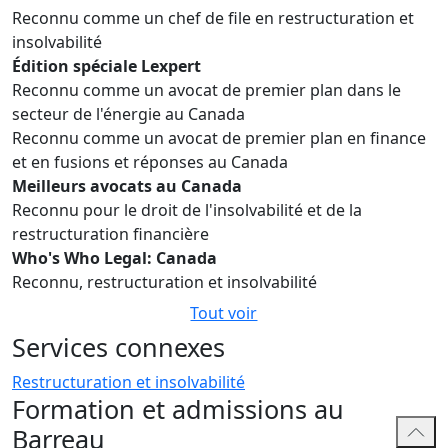
Reconnu comme un chef de file en restructuration et
Enterprises; Toys R Us; U.S. Steel Canada; Danier
insolvabilité
Leather; Aeropostale Canada; Takata; Regus Canada;
Édition spéciale Lexpert
Smurfit-Stone; AbitibiBowater; Cooper-Standard
Reconnu comme un avocat de premier plan dans le
Automotive
secteur de l'énergie au Canada
Reconnu comme un avocat de premier plan en finance
et en fusions et réponses au Canada
Meilleurs avocats au Canada
Reconnu pour le droit de l'insolvabilité et de la
restructuration financière
Who's Who Legal: Canada
Reconnu, restructuration et insolvabilité
Tout voir
Services connexes
Restructuration et insolvabilité
Formation et admissions au
Barreau