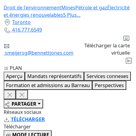
Droit de l'environnement
Mines
Pétrole et gaz
Électricité
et énergies renouvelables
5
Plus
...
Toronto
416.777.6549
Télécharger la carte
smeijersg@bennettjones.com
virtuelle
PLAN
Aperçu
Mandats représentatifs
Services connexes
Formation et admissions au Barreau
Perspectives
PARTAGER
Réseaux sociaux
TÉLÉCHARGER
Télécharger
MODE LECTURE