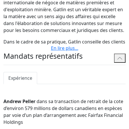
internationale de négoce de matières premières et
d'exploitation minière. Gatlin est un véritable expert en
la matière avec un sens aigu des affaires qui excelle
dans l'élaboration de solutions innovantes sur mesure
pour les besoins commerciaux et juridiques des clients.
Dans le cadre de sa pratique, Gatlin conseille des clients
En lire plus
...
sur des questions transactionnelles, notamment des
Mandats représentatifs
fusions et acquisitions, des financements, des
transactions et des développements immobiliers et des
projets majeurs dans les secteurs minier, manufacturier
et énergétique. Dans ce contexte, il met à profit son
Expérience
expérience et sa formation en ingénierie pour cerner
les risques environnementaux et réglementaires et
fournir des conseils stratégiques en matière
Andrew Peller
dans sa transaction de retrait de la cote
d'atténuation, de gestion et de résolution.
d’environ 579 millions de dollars canadiens en espèces
par voie d’un plan d’arrangement avec Fairfax Financial
Gatlin conseille et soutient également les clients dans le
Holdings
cadre de processus d'approbation réglementaire et de