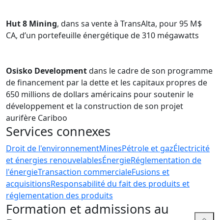
l'élaboration de systèmes de gestion de la conformité
en ce qui concerne toutes sortes d'affaires
Hut 8 Mining
, dans sa vente à TransAlta, pour 95 M$
réglementaires environnementales et industrielles. Il
CA, d’un portefeuille énergétique de 310 mégawatts
possède une expertise particulière dans les domaines
des substances chimiques et des matières
dangereuses, du transport des matières dangereuses,
Osisko Development
dans le cadre de son programme
de la gestion des déchets et des matières recyclables,
de financement par la dette et les capitaux propres de
des émissions industrielles, de la santé et de la sécurité
650 millions de dollars américains pour soutenir le
au travail, des sites contaminés et des projets miniers
développement et la construction de son projet
et de ressources naturelles.
aurifère Cariboo
Avec une expérience considérable de l'interface avec
Services connexes
tous les ordres de gouvernement, Gatlin défend les
Droit de l'environnement
Mines
Pétrole et gaz
Électricité
intérêts des clients qui naviguent dans les
et énergies renouvelables
Énergie
Réglementation de
changements réglementaires ou législatifs
l'énergie
Transaction commerciale
Fusions et
gouvernementaux et en cas de crise. En tant que
acquisitions
Responsabilité du fait des produits et
défenseur, Gatlin aide les clients qui font face à des
réglementation des produits
enquêtes réglementaires, à des mesures d'application
Formation et admissions au
de la loi, à des poursuites, à des procédures