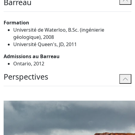
administratives et à des litiges civils en matière
Barreau
d'environnement.
Gatlin enseigne deux cours complets sur le droit et
Formation
l'éthique du génie à l'Université de Waterloo à 300
Université de Waterloo, B.Sc. (ingénierie
étudiants par année dans le cadre des programmes de
géologique), 2008
génie environnemental, géologique, civil et
Université Queen's, JD, 2011
architectural.
Admissions au Barreau
Ontario, 2012
Perspectives