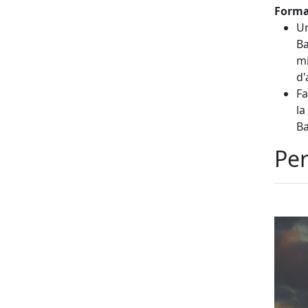
Forma
Un
Ba
mi
d'
Fa
la
Ba
Per