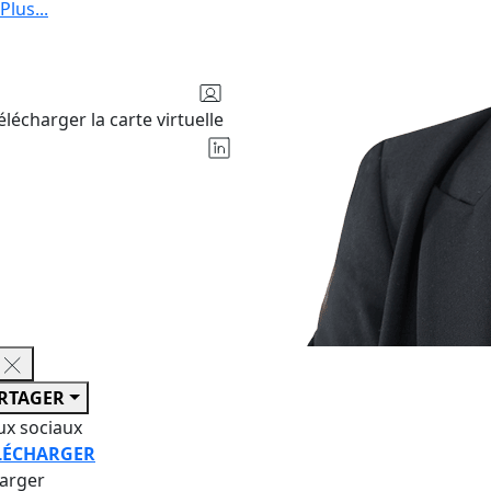
Plus
...
élécharger la carte virtuelle
RTAGER
ux sociaux
LÉCHARGER
harger