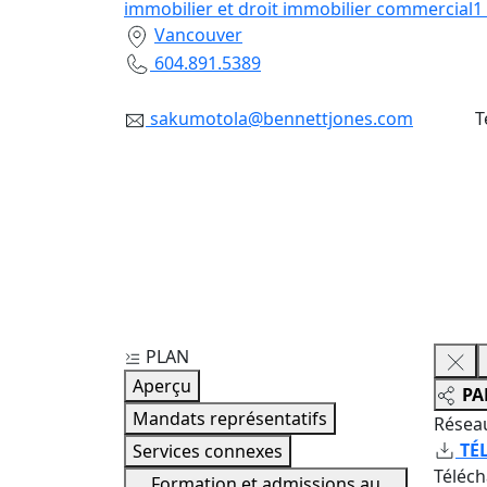
immobilier et droit immobilier commercial
1
Vancouver
604.891.5389
sakumotola@bennettjones.com
T
PLAN
Aperçu
PA
Mandats représentatifs
Résea
TÉ
Services connexes
Téléc
Formation et admissions au