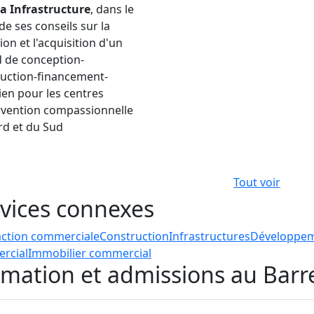
a Infrastructure
, dans le
de ses conseils sur la
ion et l'acquisition d'un
 de conception-
uction-financement-
ien pour les centres
rvention compassionnelle
rd et du Sud
Tout voir
vices connexes
action commerciale
Construction
Infrastructures
Développeme
rcial
Immobilier commercial
mation et admissions au Barr