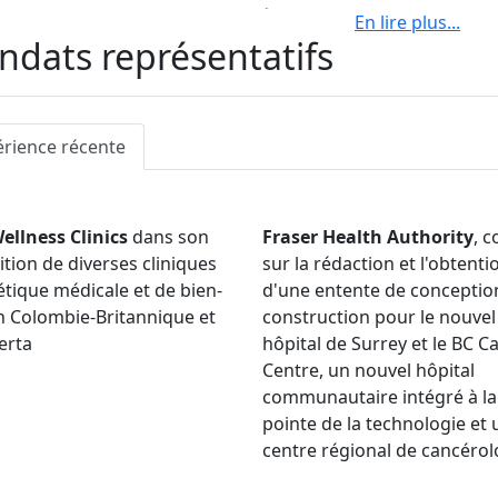
rience de Larissa comprend la rédaction d’ententes de conc
En lire plus
...
uction pour plusieurs autorités sanitaires, l’élaboration et
dats représentatifs
 naturel renouvelable et la prestation de conseils sur l’ap
ins de santé et de l’énergie.
de devenir avocate chez Bennett Jones, Larissa a fait un sta
érience récente
ellness Clinics
dans son
Fraser Health Authority
, c
ition de diverses cliniques
sur la rédaction et l'obtenti
étique médicale et de bien-
d'une entente de conceptio
n Colombie-Britannique et
construction pour le nouvel
erta
hôpital de Surrey et le BC C
Centre, un nouvel hôpital
communautaire intégré à la
pointe de la technologie et 
centre régional de cancérol