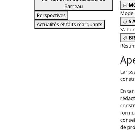
MO
Barreau
Mode 
Perspectives
S'
Actualités et faits marquants
S'abo
BR
Résum
Ap
Lariss
constr
En tan
rédact
constr
formul
consei
de pro