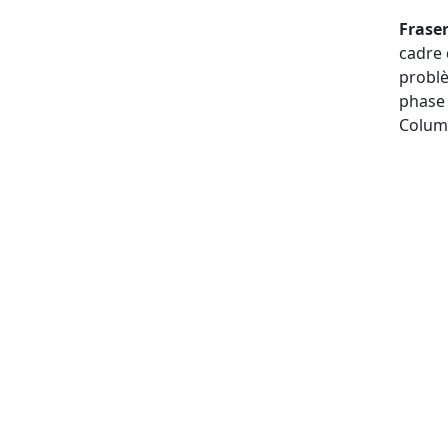
Frase
cadre 
problè
phase 
Colum