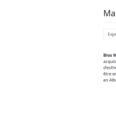
L’expé
constr
Man
de gaz
des so
Avant 
Exp
Bios W
acquis
d’esth
être e
en Alb