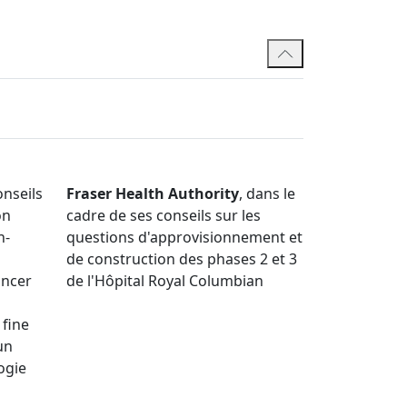
eption-construction et de gestion de la
 la rédaction d’un modèle de contrat d’achat
provisionnement de projets dans le secteur
ge au sein du cabinet.
onseils
Fraser Health Authority
, dans le
on
cadre de ses conseils sur les
n-
questions d'approvisionnement et
de construction des phases 2 et 3
ancer
de l'Hôpital Royal Columbian
 fine
un
ogie