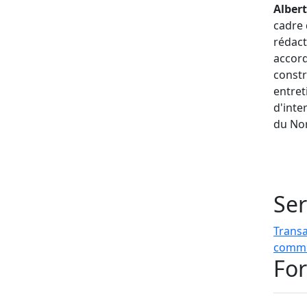
Albert
cadre 
rédact
accord
constr
entret
d'inte
du No
Ser
Trans
comme
For