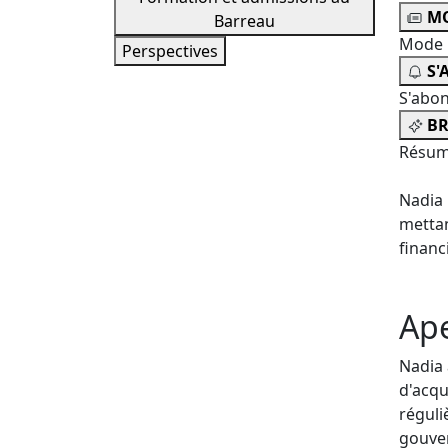
MO
Barreau
Mode 
Perspectives
S'
S'abo
BR
Résum
Nadia 
mettan
financ
Ap
Nadia 
d'acqu
réguli
gouver