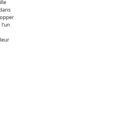
lle
 dans
Copper
 l’un
leur