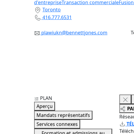
d'entreprise
Transaction commerciale
Fusion
Toronto
416.777.6531
plawiukn@bennettjones.com
T
PLAN
Aperçu
PA
Mandats représentatifs
Résea
TÉ
Services connexes
Téléc
Formation et admissions au