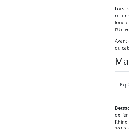
Lors d
reconn
long d
l'Univ
Avant 
du cab
Man
Exp
Betss
de l’e
Rhino
101,7 