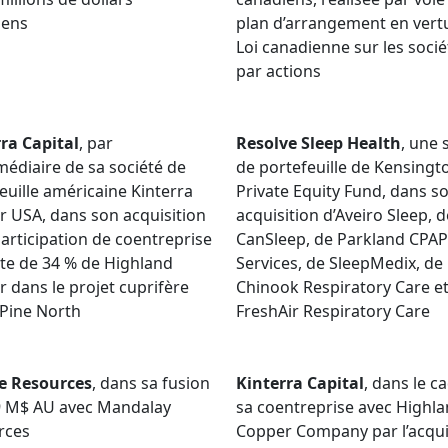
iens
plan d’arrangement en vertu
Loi canadienne sur les socié
par actions
ra Capital
, par
Resolve Sleep Health
, une 
rmédiaire de sa société de
de portefeuille de Kensingt
euille américaine Kinterra
Private Equity Fund, dans s
 USA, dans son acquisition
acquisition d’Aveiro Sleep, d
participation de coentreprise
CanSleep, de Parkland CPAP
te de 34 % de Highland
Services, de SleepMedix, de
 dans le projet cuprifère
Chinook Respiratory Care e
Pine North
FreshAir Respiratory Care
e Resources
, dans sa fusion
Kinterra Capital
, dans le c
9 M$ AU avec Mandalay
sa coentreprise avec Highl
rces
Copper Company par l’acqui