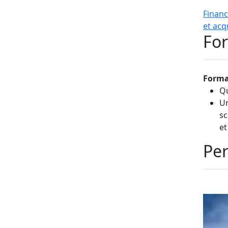
Financ
et acq
For
Forma
Qu
Un
sc
et
Per