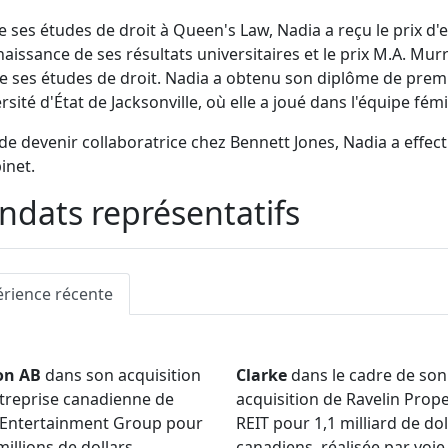
e ses études de droit à Queen's Law, Nadia a reçu le prix d'
aissance de ses résultats universitaires et le prix M.A. M
e ses études de droit. Nadia a obtenu son diplôme de premi
ersité d'État de Jacksonville, où elle a joué dans l'équipe fém
de devenir collaboratrice chez Bennett Jones, Nadia a effect
inet.
dats représentatifs
érience récente
on AB
dans son acquisition
Clarke
dans le cadre de son
ntreprise canadienne de
acquisition de Ravelin Prope
 Entertainment Group pour
REIT pour 1,1 milliard de dol
millions de dollars
canadiens, réalisée par voie