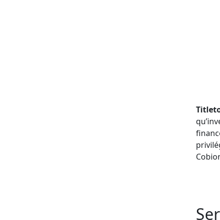
Title
qu’inv
financ
privil
Cobio
Ser