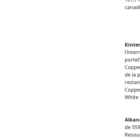
canad
Kinter
l’inte
portef
Copper
de la 
restan
Copper
White 
Alkan
de 55
Resou