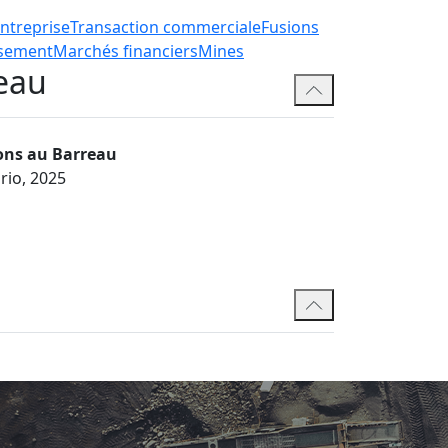
ntreprise
Transaction commerciale
Fusions
ssement
Marchés financiers
Mines
eau
ons au Barreau
rio, 2025