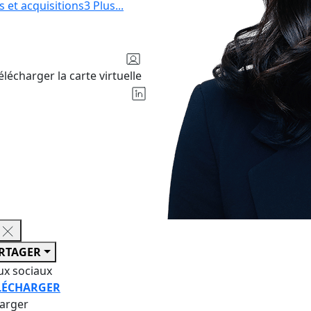
s et acquisitions
3
Plus
...
élécharger la carte virtuelle
RTAGER
ux sociaux
LÉCHARGER
harger