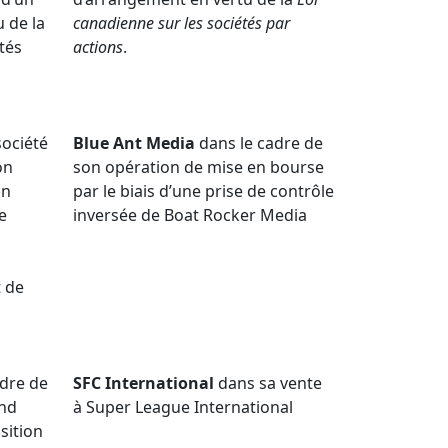
 de la
canadienne sur les sociétés par
tés
actions
.
société
Blue Ant Media
dans le cadre de
on
son opération de mise en bourse
on
par le biais d’une prise de contrôle
e
inversée de Boat Rocker Media
t de
adre de
SFC International
dans sa vente
and
à Super League International
sition