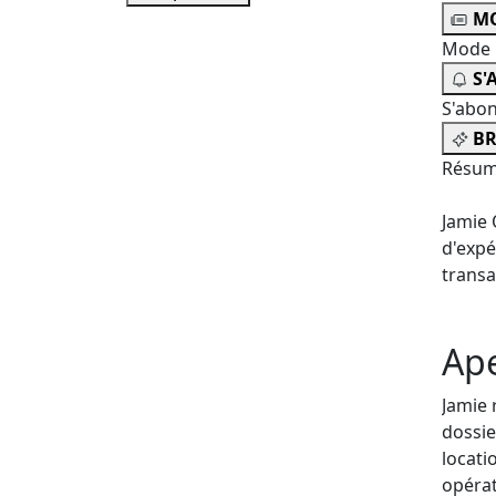
MO
Mode 
S'
S'abo
BR
Résum
Jamie 
d'expé
transa
Ap
Jamie 
dossie
locati
opérat