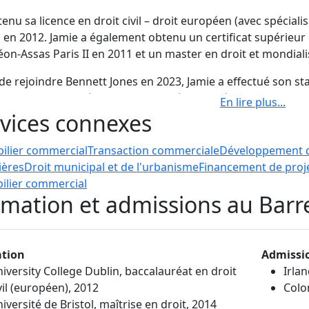
btenu sa licence en droit civil – droit européen (avec spécialis
 en 2012. Jamie a également obtenu un certificat supérieur e
on-Assas Paris II en 2011 et un master en droit et mondialis
de rejoindre Bennett Jones en 2023, Jamie a effectué son s
t Arthur Cox LLP à Dublin de 2018 à 2022, où il a acquis une
En lire plus
...
it immobilier. Il a également travaillé dans un cabinet d'av
vices connexes
est membre du Barreau de la Colombie-Britannique et du Ba
ilier commercial
Transaction commerciale
Développement d
ières
Droit municipal et de l'urbanisme
Financement de proj
ilier commercial
mation et admissions au Barr
tion
Admissi
iversity College Dublin, baccalauréat en droit
Irla
vil (européen), 2012
Colo
iversité de Bristol, maîtrise en droit, 2014