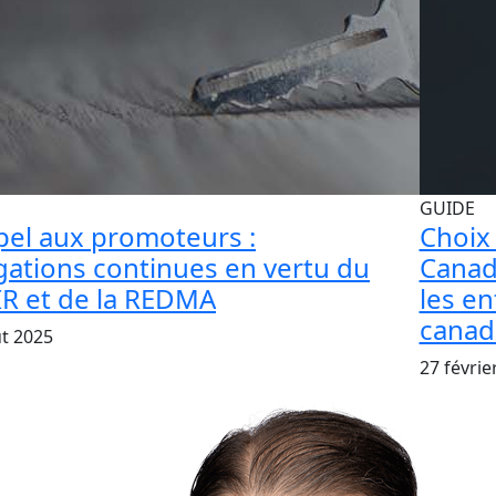
GUIDE
el aux promoteurs :
Choix 
gations continues en vertu du
Canad
R et de la REDMA
les e
canad
t 2025
27 févrie