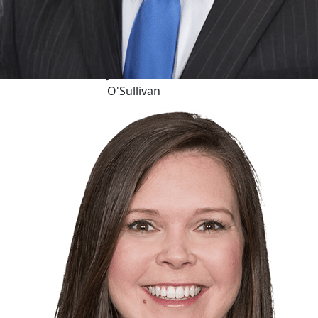
Mark V.
Lewis &
Jamie
O'Sullivan