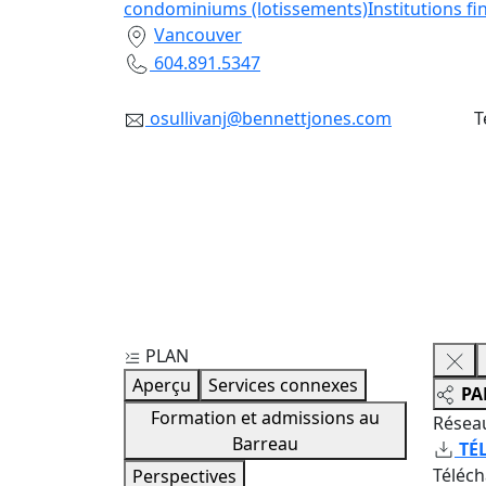
condominiums (lotissements)
Institutions f
Vancouver
604.891.5347
osullivanj@bennettjones.com
T
PLAN
Aperçu
Services connexes
PA
Formation et admissions au
Résea
Barreau
TÉ
Téléc
Perspectives