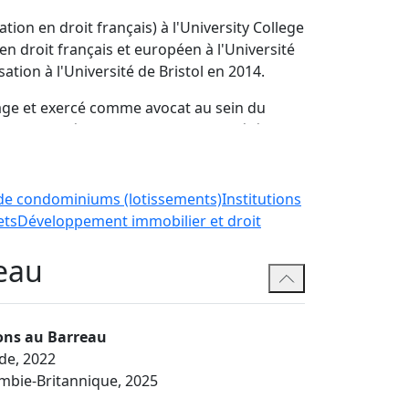
ation en droit français) à l'University College
n droit français et européen à l'Université
ation à l'Université de Bristol en 2014.
tage et exercé comme avocat au sein du
 solide expérience en droit des sociétés et
ocats international de renom de 2022 à 2023.
rreau d'Irlande.
e condominiums (lotissements)
Institutions
ets
Développement immobilier et droit
eau
ons au Barreau
nde, 2022
mbie-Britannique, 2025