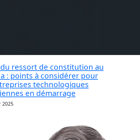
du ressort de constitution au
a : points à considérer pour
ntreprises technologiques
iennes en démarrage
r 2025