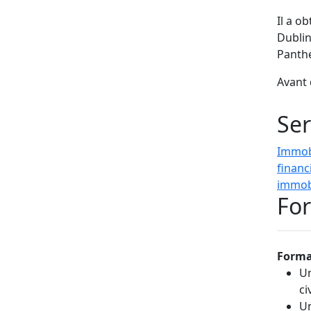
Il a o
Dublin
Panthé
Avant 
cabine
en dro
Ser
Jamie 
Immob
financ
immob
For
Forma
Un
ci
Un