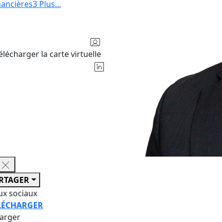
inancières
3
Plus
...
élécharger la carte virtuelle
RTAGER
ux sociaux
LÉCHARGER
harger