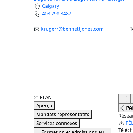
Calgary
403.298.3487
krugerr@bennettjones.com
T
PLAN
Aperçu
PA
Mandats représentatifs
Résea
TÉ
Services connexes
Téléc
Formation et admissions au