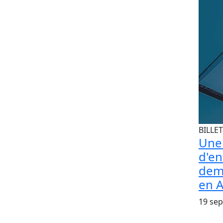
BILLET
Une
d'en
dem
en A
19 se