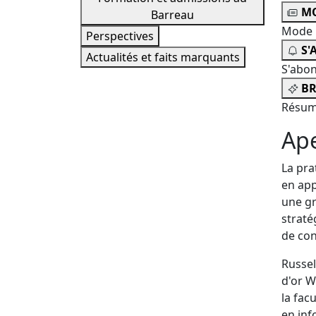
MO
Barreau
Mode 
Perspectives
S'
Actualités et faits marquants
S'abo
BR
Résum
Ap
La pra
en app
une gr
straté
de con
Russel
d'or W
la fac
en inf