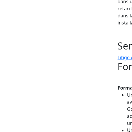
dans 
retard
dans l
instal
Ser
Litige
For
Forma
Un
av
Go
ac
un
Un