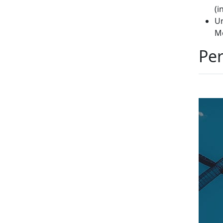
(i
Un
Mé
Per