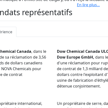
En lire plus
...
urs résultats scolaires dans toutes les facultés universitair
dats représentatifs
a Médaille de bronze du Gouverneur général pour avoir obte
 secondaire.
érience
hemical Canada
, dans le
Dow Chemical Canada ULC
de sa réclamation de 3,56
Dow Europe GmbH,
dans le
rds de dollars canadiens
d'une réclamation pour rup
e NOVA Chemicals pour
de contrat de 1,3 milliard de
e de contrat
dollars contre l'exploitant d
usine de fabrication d'éthyl
détenue conjointement.
priétaire international,
Un propriétaire de serre, d