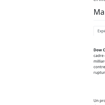
meille
Man
reçu l
niveau
Exp
Dow C
cadre 
millia
contr
ruptur
Un pro