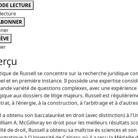
DE LECTURE
lecture
ABONNER
nner
ÈVE
er
erçu
tique de Russell se concentre sur la recherche juridique co
el et en première instance. Il possède une expertise consid
ande variété de questions complexes, avec une expérience p
gique aux dossiers de litige majeurs. Russell est régulièreme
trat, à l'énergie, à la construction, à l'arbitrage et à d'aut
l a obtenu son baccalauréat en droit (avec distinction) à l'Un
illiam A. McGillivray en droit pour les meilleurs résultats 
ulté de droit, Russell a obtenu sa maîtrise ès sciences et son
ormatique à l'Université de Calgary, où il a reçu la Médaill