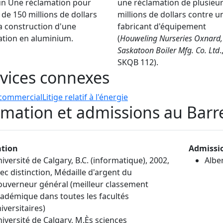
un Une réclamation pour
une réclamation de plusieu
 de 150 millions de dollars
millions de dollars contre u
a construction d'une
fabricant d'équipement
lation en aluminium.
(
Houweling Nurseries Oxnard, 
Saskatoon Boiler Mfg. Co. Ltd
.
SKQB 112).
vices connexes
 commercial
Litige relatif à l'énergie
mation et admissions au Barr
tion
Admissi
iversité de Calgary, B.C. (informatique), 2002,
Albe
ec distinction, Médaille d'argent du
uverneur général (meilleur classement
adémique dans toutes les facultés
iversitaires)
iversité de Calgary, M.Ès sciences