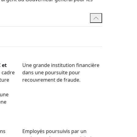
es au premier cycle. Auparavant, Russell a
nu les meilleurs résultats scolaires au
 et
Une grande institution financière
 cadre
dans une poursuite pour
ture
recouvrement de fraude.
'une
ène
ans
Employés poursuivis par un