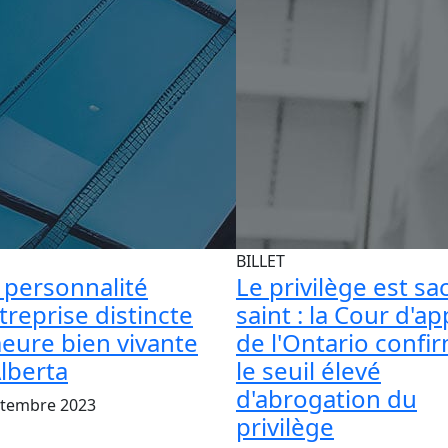
BILLET
 personnalité
Le privilège est sa
treprise distincte
saint : la Cour d'ap
eure bien vivante
de l'Ontario confi
lberta
le seuil élevé
d'abrogation du
ptembre 2023
privilège