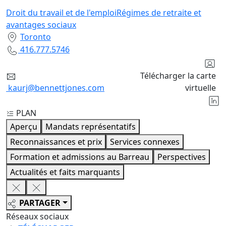
Droit du travail et de l'emploi
Régimes de retraite et
avantages sociaux
Toronto
416.777.5746
Télécharger la carte
kaurj@bennettjones.com
virtuelle
PLAN
Aperçu
Mandats représentatifs
Reconnaissances et prix
Services connexes
Formation et admissions au Barreau
Perspectives
Actualités et faits marquants
PARTAGER
Réseaux sociaux