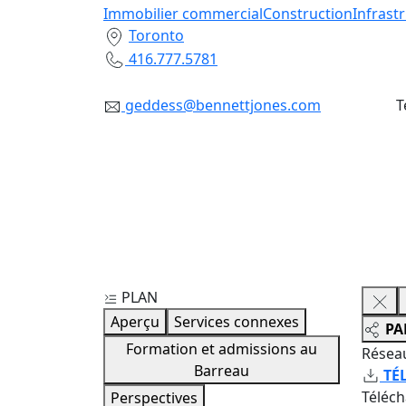
Immobilier commercial
Construction
Infrast
Toronto
416.777.5781
geddess@bennettjones.com
T
PLAN
Aperçu
Services connexes
PA
Formation et admissions au
Résea
Barreau
TÉ
Téléc
Perspectives