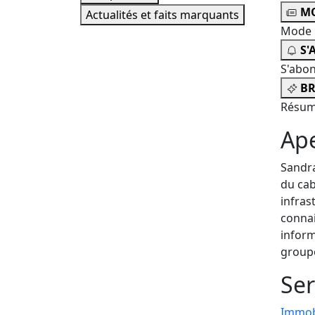
MO
Actualités et faits marquants
Mode 
S'
S'abo
BR
Résum
Ap
Sandra
du cab
infras
connai
inform
groupe
Ser
Immob