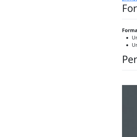
For
Forma
Un
Un
Per