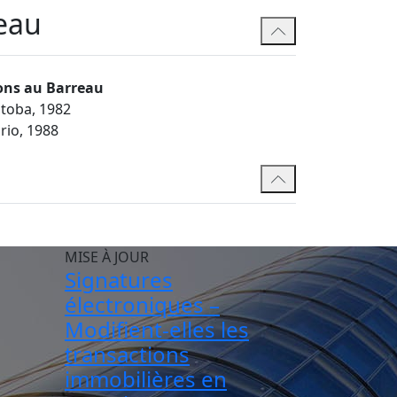
eau
ons au Barreau
toba, 1982
rio, 1988
MISE À JOUR
Signatures
électroniques –
Modifient-elles les
transactions
immobilières en