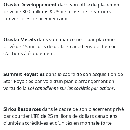
obligations d’information, de gouvernance d’entreprise
Osisko Développement
dans son offre de placement
et sur d’autres obligations relatives au droit des valeurs
privé de 300 millions $ US de billets de créanciers
mobilières et des sociétés. Andrew fournit des conseils
convertibles de premier rang
juridiques selon une approche pratique et axée sur le
client dans le but d’établir des relations à long terme
avec des clients importants.
Osisko Metals
dans son financement par placement
privé de 15 millions de dollars canadiens « acheté »
Il a siégé à des comités nationaux de Bennett Jones,
d’actions à écoulement.
notamment au comité d’admission à la société de
personnes et au comité de gouvernance du cabinet,
ainsi qu’au comité des étudiants de Toronto.
Summit Royalties
dans le cadre de son acquisition de
Star Royalties par voie d’un plan d’arrangement en
vertu de la
Loi canadienne sur les sociétés par actions
.
Sirios Resources
dans le cadre de son placement privé
par courtier LIFE de 25 millions de dollars canadiens
d’unités accréditives et d’unités en monnaie forte