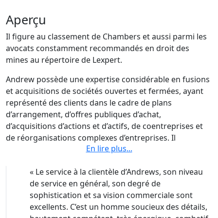
Aperçu
Il figure au classement de Chambers et aussi parmi les
avocats constamment recommandés en droit des
mines au répertoire de Lexpert.
Andrew possède une expertise considérable en fusions
et acquisitions de sociétés ouvertes et fermées, ayant
représenté des clients dans le cadre de plans
d’arrangement, d’offres publiques d’achat,
d’acquisitions d’actions et d’actifs, de coentreprises et
de réorganisations complexes d’entreprises. Il
En lire plus
...
représente également des émetteurs et des preneurs
fermes dans le cadre de financements par actions et
«
Le service à la clientèle d’Andrews, son niveau
par emprunt, y compris relativement à des placements
de service en général, son degré de
par voie de prospectus préalable et de prospectus
sophistication et sa vision commerciale sont
simplifié et à des placements privés, ainsi qu’à des
excellents. C’est un homme soucieux des détails,
prises de contrôle inversées et à des inscriptions à la