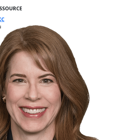
ESSOURCE
KC
u