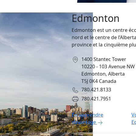
Edmonton
Edmonton est un centre éco
nord et le centre de l’Albert
province et la cinquième pl
1400 Stantec Tower
10220 - 103 Avenue NW
Edmonton, Alberta
T5J 0K4 Canada
780.421.8133
780.421.7951
En apprendre
V
davantage
E