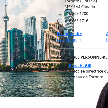
Toronto (Ontario)
M5X 1A4 Canada
416.863.1200
416.863.1716
En apprendre
V
davantage
T
PRINCIPALE PERSONNE-R
Preet K. Gill
Associée directrice d
bureau de Toronto