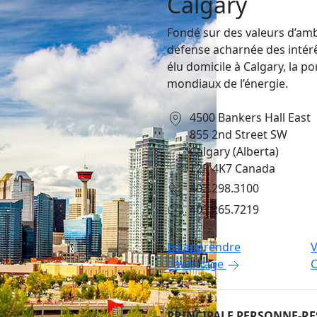
Calgary
Fondé sur des valeurs d’ambi
défense acharnée des intérê
élu domicile à Calgary, la p
mondiaux de l’énergie.
4500 Bankers Hall East
855 2nd Street SW
Calgary (Alberta)
T2P 4K7 Canada
403.298.3100
403.265.7219
En apprendre
V
davantage
C
PRINCIPALE PERSONNE-R