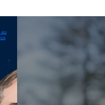
 au
lus