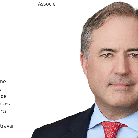
Associé
une
e
 de
iques
rts
travail