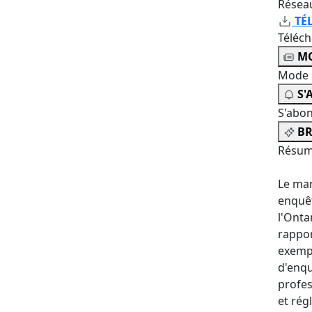
Résea
TÉ
Téléc
MO
Mode 
S'
S'abo
BR
Résum
Le mar
enquêt
l'Onta
rappor
exempl
d'enqu
profes
et rég