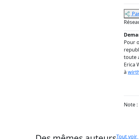
Pa
Résea
Deman
Pour o
republ
toute 
Erica 
à
wirt
Note :
Des mêmes auteurs
Tout voir