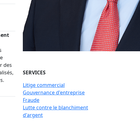
ment
s
re
r des
lisés,
SERVICES
s.
Litige commercial
Gouvernance d'entreprise
Fraude
Lutte contre le blanchiment
d'argent