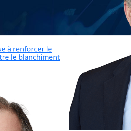
ise à renforcer le
tre le blanchiment