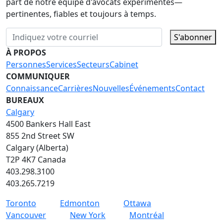
part de notre équipe d'avocats expérimentés—
pertinentes, fiables et toujours à temps.
S'abonner
À PROPOS
Personnes
Services
Secteurs
Cabinet
COMMUNIQUER
Connaissance
Carrières
Nouvelles
Événements
Contact
BUREAUX
Calgary
4500 Bankers Hall East
855 2nd Street SW
Calgary (Alberta)
T2P 4K7 Canada
403.298.3100
403.265.7219
Toronto
Edmonton
Ottawa
Vancouver
New York
Montréal