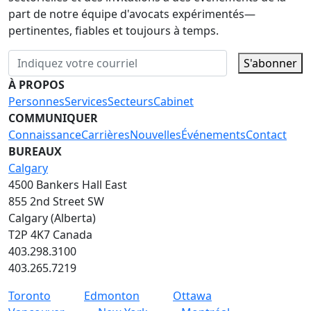
part de notre équipe d'avocats expérimentés—
pertinentes, fiables et toujours à temps.
S'abonner
À PROPOS
Personnes
Services
Secteurs
Cabinet
COMMUNIQUER
Connaissance
Carrières
Nouvelles
Événements
Contact
BUREAUX
Calgary
4500 Bankers Hall East
855 2nd Street SW
Calgary (Alberta)
T2P 4K7 Canada
403.298.3100
403.265.7219
Toronto
Edmonton
Ottawa