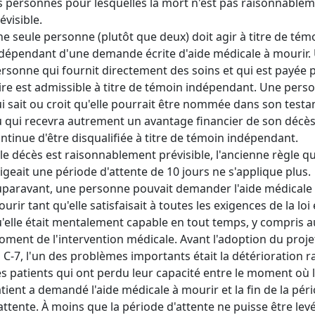
s personnes pour lesquelles la mort n'est pas raisonnable
évisible.
e seule personne (plutôt que deux) doit agir à titre de tém
dépendant d'une demande écrite d'aide médicale à mourir.
rsonne qui fournit directement des soins et qui est payée 
ire est admissible à titre de témoin indépendant. Une pers
i sait ou croit qu'elle pourrait être nommée dans son test
 qui recevra autrement un avantage financier de son décès
ntinue d'être disqualifiée à titre de témoin indépendant.
 le décès est raisonnablement prévisible, l'ancienne règle qu
igeait une période d'attente de 10 jours ne s'applique plus.
paravant, une personne pouvait demander l'aide médicale
urir tant qu'elle satisfaisait à toutes les exigences de la loi 
'elle était mentalement capable en tout temps, y compris a
ment de l'intervention médicale. Avant l'adoption du proje
i C-7, l'un des problèmes importants était la détérioration r
s patients qui ont perdu leur capacité entre le moment où 
tient a demandé l'aide médicale à mourir et la fin de la pér
attente. À moins que la période d'attente ne puisse être levé