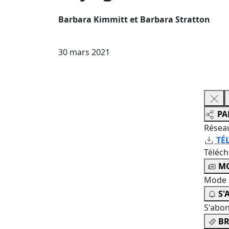
Barbara Kimmitt et Barbara Stratton
30 mars 2021
PA
Résea
TÉ
Téléc
MO
Mode 
S'
S'abo
BR