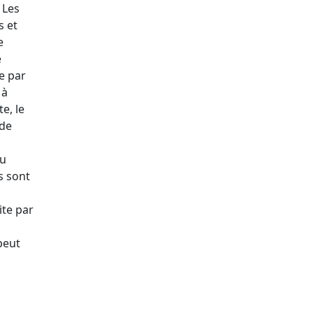
 Les
s et
e
e
e par
 à
e, le
ide
ou
s sont
ite par
peut