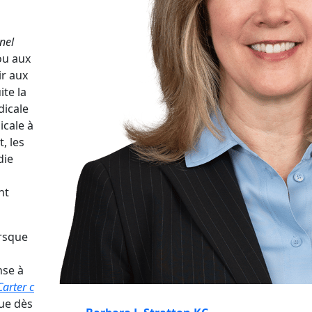
nel
ou aux
ir aux
ite la
dicale
icale à
, les
die
nt
orsque
l
nse à
Carter c
que dès