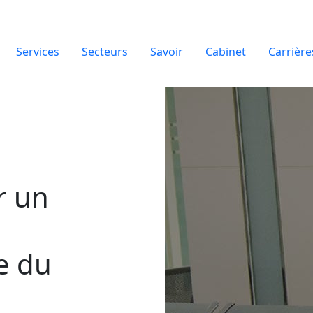
Services
Secteurs
Savoir
Cabinet
Carrière
r un
e du