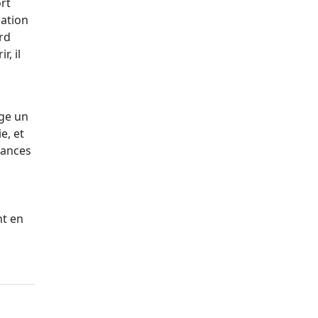
rt
nation
ord
r, il
ige un
e, et
yances
nt en