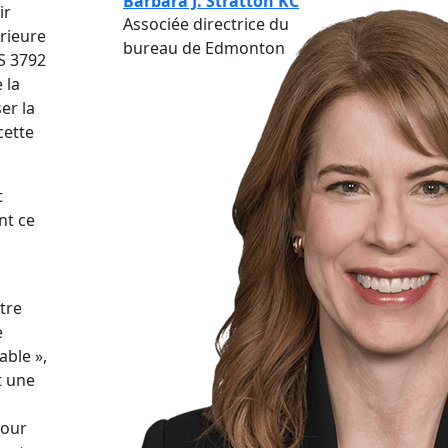
Barbara J. Stratton KC
ir
Associée directrice du
érieure
bureau de Edmonton
S 3792
 la
er la
cette
t
nt ce
tre
e
able »,
t une
pour