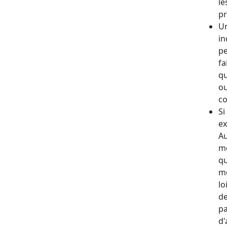
le
pr
Un
in
pe
fa
qu
ou
co
Si
ex
Au
mo
qu
mo
lo
de
pa
d'