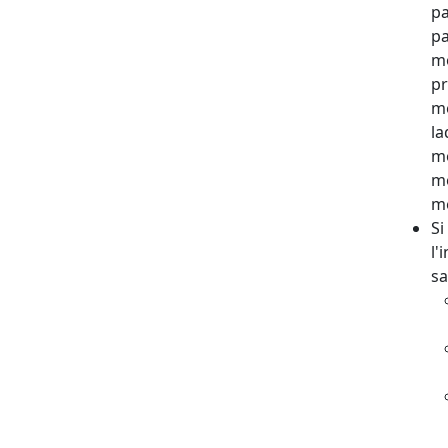
pa
pa
mo
pr
mé
la
mo
mé
mé
Si
l'
sa