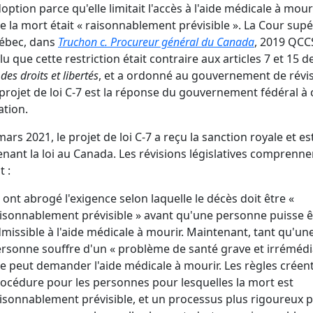
option parce qu'elle limitait l'accès à l'aide médicale à mour
e la mort était « raisonnablement prévisible ». La Cour sup
ébec, dans
Truchon c. Procureur général du Canada
, 2019 QCC
lu que cette restriction était contraire aux articles 7 et 15 de
des droits et libertés
, et a ordonné au gouvernement de révis
e projet de loi C-7 est la réponse du gouvernement fédéral à 
ation.
mars 2021, le projet de loi C-7 a reçu la sanction royale et es
nant la loi au Canada. Les révisions législatives comprenne
t :
s ont abrogé l'exigence selon laquelle le décès doit être «
isonnablement prévisible » avant qu'une personne puisse ê
missible à l'aide médicale à mourir. Maintenant, tant qu'un
rsonne souffre d'un « problème de santé grave et irrémédi
le peut demander l'aide médicale à mourir. Les règles créen
océdure pour les personnes pour lesquelles la mort est
isonnablement prévisible, et un processus plus rigoureux 