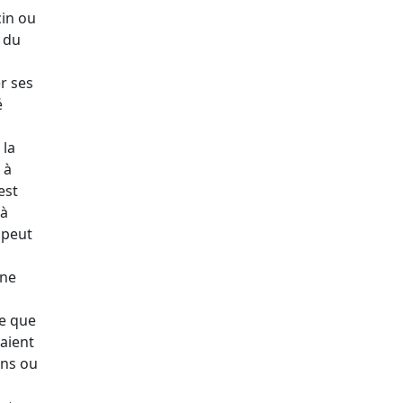
cin ou
é du
r ses
é
 la
 à
est
 à
 peut
 ne
ie que
aient
ins ou