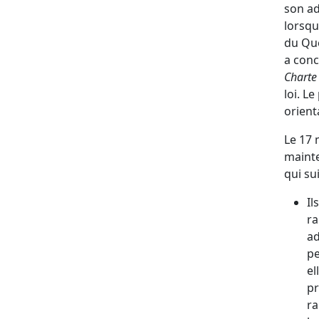
son ad
lorsqu
du Qu
a conc
Charte 
loi. L
orient
Le 17 
mainte
qui sui
Il
ra
ad
pe
el
pr
ra