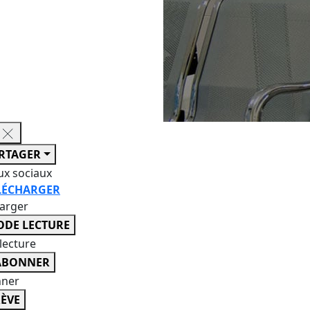
RTAGER
ux sociaux
LÉCHARGER
harger
DE LECTURE
lecture
ABONNER
nner
ÈVE