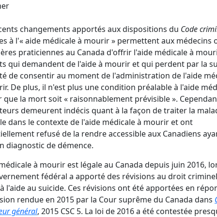
er
cents changements apportés aux dispositions du
Code crimi
ves à l'« aide médicale à mourir » permettent aux médecins 
ières praticiennes au Canada d'offrir l'aide médicale à mour
ts qui demandent de l'aide à mourir et qui perdent par la su
té de consentir au moment de l'administration de l'aide mé
ir. De plus, il n'est plus une condition préalable à l'aide méd
 que la mort soit « raisonnablement prévisible ». Cependant
ateurs demeurent indécis quant à la façon de traiter la mala
e dans le contexte de l'aide médicale à mourir et ont
iellement refusé de la rendre accessible aux Canadiens aya
n diagnostic de démence.
 médicale à mourir est légale au Canada depuis juin 2016, l
vernement fédéral a apporté des révisions au droit crimine
f à l'aide au suicide. Ces révisions ont été apportées en répo
ision rendue en 2015 par la Cour suprême du Canada dans
eur général
, 2015 CSC 5. La loi de 2016 a été contestée pres