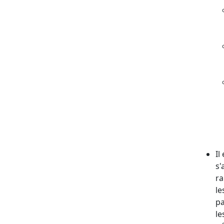
Il
s'
ra
le
pa
le