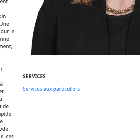
ment
oin
 Une
pour le
onne
ament,
,
i
SERVICES
 à
Services aux particuliers
et
u
t de
apide
le
iode
e, ces