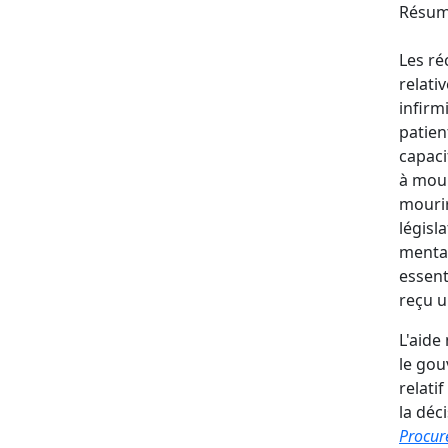
Résum
Les ré
relati
infirm
patien
capaci
à mour
mourir
législ
mental
essent
reçu u
L'aide
le gou
relati
la déc
Procur