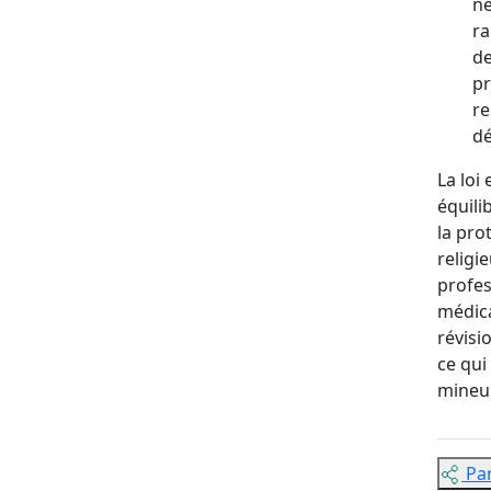
né
ra
de
pr
re
d
La loi
équili
la pro
religi
profes
médica
révisi
ce qui
mineur
Pa