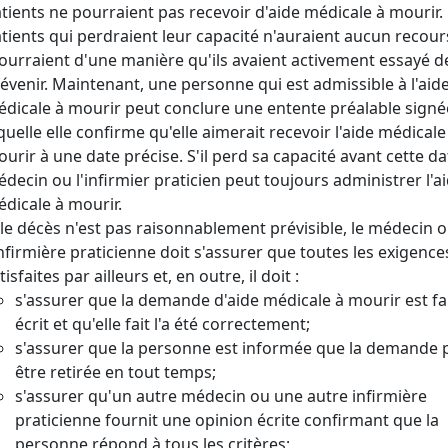
tients ne pourraient pas recevoir d'aide médicale à mourir.
tients qui perdraient leur capacité n'auraient aucun recour
urraient d'une manière qu'ils avaient activement essayé d
évenir. Maintenant, une personne qui est admissible à l'aid
dicale à mourir peut conclure une entente préalable signé
quelle elle confirme qu'elle aimerait recevoir l'aide médicale
urir à une date précise. S'il perd sa capacité avant cette dat
decin ou l'infirmier praticien peut toujours administrer l'a
dicale à mourir.
 le décès n'est pas raisonnablement prévisible, le médecin 
infirmière praticienne doit s'assurer que toutes les exigence
tisfaites par ailleurs et, en outre, il doit :
s'assurer que la demande d'aide médicale à mourir est fa
écrit et qu'elle fait l'a été correctement;
s'assurer que la personne est informée que la demande 
être retirée en tout temps;
s'assurer qu'un autre médecin ou une autre infirmière
praticienne fournit une opinion écrite confirmant que la
personne répond à tous les critères;