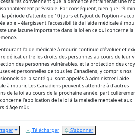
cessaires conviennent que la démence entraînerait une mo
isonnablement prévisible. Par conséquent, bien que l'élimi
 la période d'attente de 10 jours et l'ajout de l'option « acc
éalable » élargissent l'accessibilité de l'aide médicale à mouri
ste une lacune importante dans la loi en ce qui concerne la
émence.
 entourant l'aide médicale à mourir continue d'évoluer et ex
bre délicat entre les droits des personnes au cours de leur vi
tection des personnes vulnérables, et la protection des cro
euses et personnelles de tous les Canadiens, y compris nos
sionnels de la santé qui sont appelés à administrer l'aide
le à mourir. Les Canadiens peuvent s'attendre à d'autres
ons de la loi au cours de la prochaine année, particulièreme
 concerne l'application de la loi à la maladie mentale et aux
s d'âge mûr.
rtager
Télécharger
S'abonner