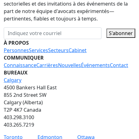
sectorielles et des invitations à des événements de la
part de notre équipe d'avocats expérimentés—
pertinentes, fiables et toujours à temps.
S'abonner
À PROPOS
Personnes
Services
Secteurs
Cabinet
COMMUNIQUER
Connaissance
Carrières
Nouvelles
Événements
Contact
BUREAUX
Calgary
4500 Bankers Hall East
855 2nd Street SW
Calgary (Alberta)
T2P 4K7 Canada
403.298.3100
403.265.7219
Toronto
Edmonton
Ottawa