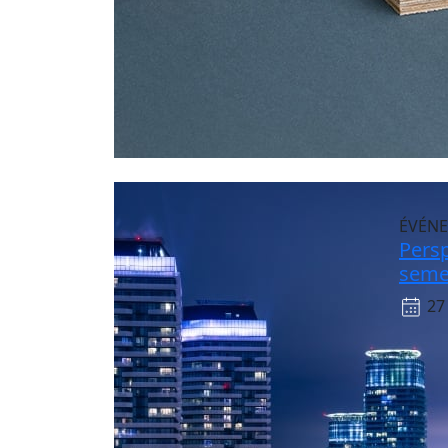
ÉVÉN
Pers
semes
27