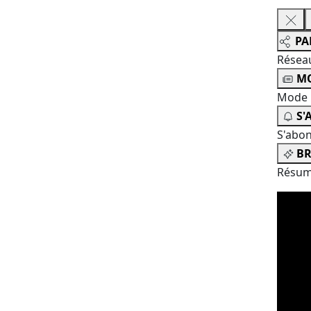
PA
Résea
MO
Mode 
S'
S'abo
BR
Résum