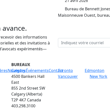
21 avril 2026
Bureau de Bennett Jones
Maisonneuve Ouest, burea
n avance.
 recevoir des informations
rielles et des invitations à
 d'avocats expérimentés—
BUREAUX
ères
Nouvelles
Calgary
Événements
Contact
Toronto
Edmonton
4500 Bankers Hall
Vancouver
New York
East
855 2nd Street SW
Calgary (Alberta)
T2P 4K7 Canada
403.298.3100