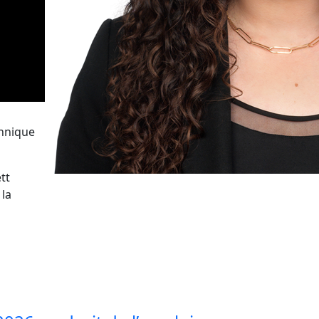
annique
tt
 la