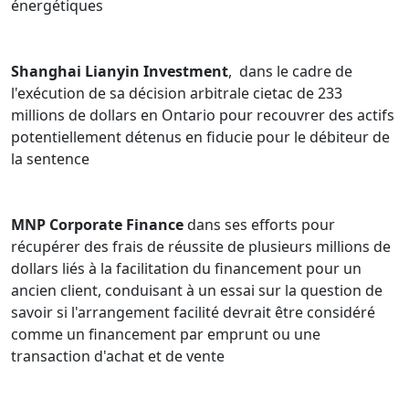
énergétiques
complexes et multiterritoriales.
Shaan apporte une expérience considérable en salle
Shanghai Lianyin Investment
, dans le cadre de
d’audience à chaque engagement. Il a mené de longs
l'exécution de sa décision arbitrale cietac de 233
procès et des audiences sur le fond, plaidé des
millions de dollars en Ontario pour recouvrer des actifs
requêtes contestées en injonction et en d’autres
potentiellement détenus en fiducie pour le débiteur de
mesures de redressement, comparu en appel et
la sentence
représenté des clients dans des procédures
réglementaires devant des tribunaux des valeurs
mobilières. Il conseille également les clients sur les
MNP Corporate Finance
dans ses efforts pour
enquêtes internes et les demandes réglementaires des
récupérer des frais de réussite de plusieurs millions de
organismes de réglementation des valeurs mobilières,
dollars liés à la facilitation du financement pour un
ainsi que sur les efforts de recouvrement des actifs, en
ancien client, conduisant à un essai sur la question de
fournissant un soutien complet depuis l’évaluation
savoir si l'arrangement facilité devrait être considéré
initiale jusqu’au règlement.
comme un financement par emprunt ou une
L’approche et l’expérience de Shaan lui permettent
transaction d'achat et de vente
d’offrir des conseils pratiques axés sur les résultats et
adaptés aux objectifs de chaque client.