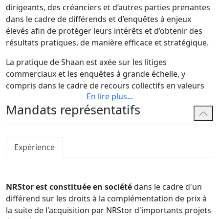
dirigeants, des créanciers et d’autres parties prenantes
dans le cadre de différends et d’enquêtes à enjeux
élevés afin de protéger leurs intérêts et d’obtenir des
résultats pratiques, de manière efficace et stratégique.
La pratique de Shaan est axée sur les litiges
commerciaux et les enquêtes à grande échelle, y
compris dans le cadre de recours collectifs en valeurs
En lire plus
...
mobilières, de procédures de restructuration et
Mandats représentatifs
d’insolvabilité litigieuses et de crimes financiers. Il
conseille des clients sur une gamme de questions
complexes et gère aisément les différends
transfrontaliers nécessitant une coordination entre
Expérience
plusieurs territoires. Il collabore régulièrement avec
des collègues de la plateforme nationale de Bennett
Jones et travaille aux côtés d’avocats étrangers, de
NRStor est constituée en société
dans le cadre d'un
professionnels de l’insolvabilité et de consultants
différend sur les droits à la complémentation de prix à
externes. Combiné à sa pratique axée sur la
la suite de l'acquisition par NRStor d'importants projets
technologie, Shaan gère efficacement des questions