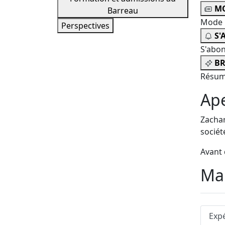
MO
Barreau
Mode 
Perspectives
S'
S'abo
BR
Résum
Ap
Zachar
sociét
Avant 
Man
Exp