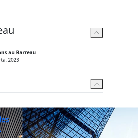
eau
ons au Barreau
rta, 2023
les
: