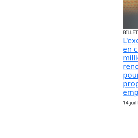
BILLET
L'ex
en c
mill
ren
pour
prop
emp
14 juil