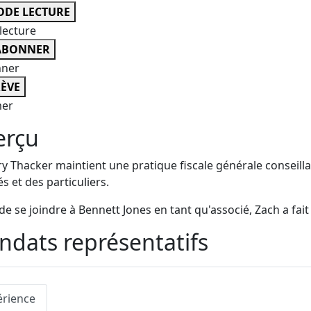
DE LECTURE
lecture
ABONNER
nner
ÈVE
er
erçu
y Thacker maintient une pratique fiscale générale conseillant
és et des particuliers.
de se joindre à Bennett Jones en tant qu'associé, Zach a fait 
dats représentatifs
érience