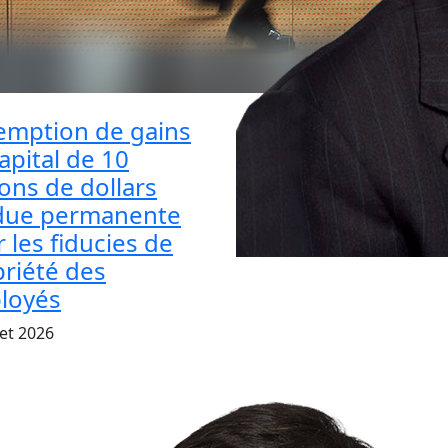
emption de gains
apital de 10
ions de dollars
due permanente
 les fiducies de
riété des
loyés
let 2026