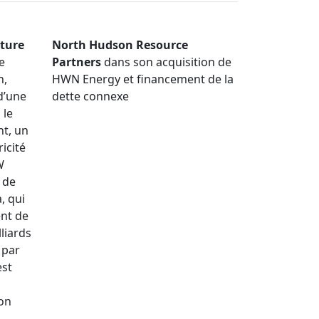
cture
North Hudson Resource
e
Partners
dans son acquisition de
n,
HWN Energy et financement de la
d’une
dette connexe
 le
ht, un
icité
W
s de
, qui
nt de
liards
 par
est
on