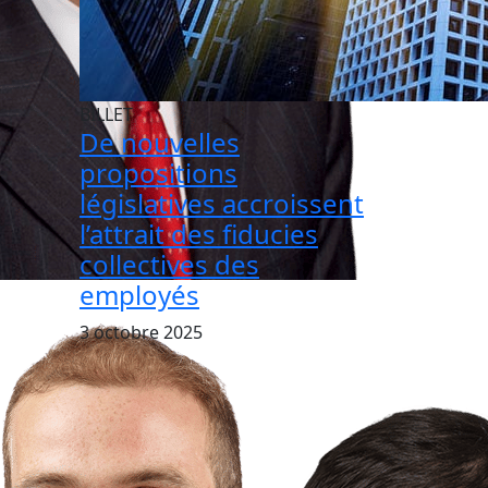
BILLET
De nouvelles
propositions
législatives accroissent
l’attrait des fiducies
collectives des
employés
3 octobre 2025