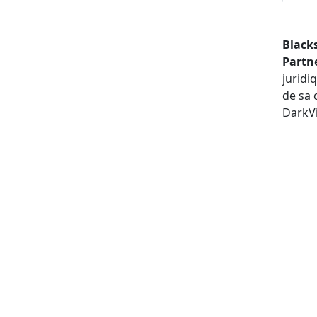
Black
Partn
juridi
de sa 
DarkVi