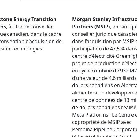
stone Energy Transition
Morgan Stanley Infrastru
ers
, à titre de conseiller
Partners (MSIP),
en tant qu
que canadien, dans le cadre
conseiller juridique canadie
convention d’acquisition de
dans l’acquisition par MSIP 
sion Technologies
participation de 47,5 % dans
centre d’électricité Greenlig
projet de production d’électr
en cycle combiné de 932 M
d’une valeur de 4,6 milliard
dollars canadiens en Alberta
alimentera un développeme
centre de données de 13 mil
de dollars canadiens réalisé
Meta Platforms. Le Centre 
copropriété de MSIP avec
Pembina Pipeline Corporati
(47,5 %) et Kineticor Asset