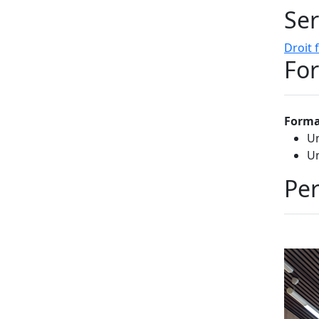
Ser
Droit f
For
Forma
Un
Un
Per