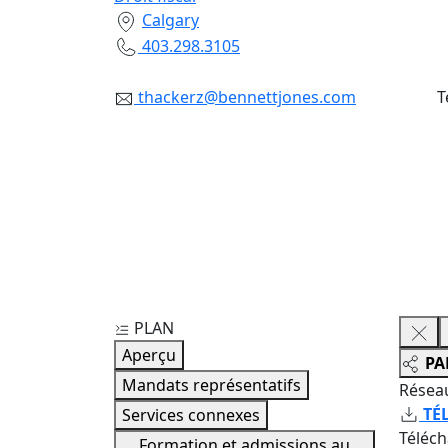
Calgary
403.298.3105
thackerz@bennettjones.com
T
PLAN
Aperçu
PA
Mandats représentatifs
Résea
TÉ
Services connexes
Téléc
Formation et admissions au