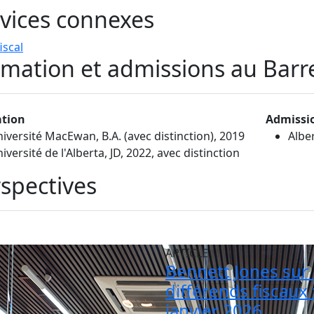
vices connexes
iscal
mation et admissions au Barr
tion
Admissi
iversité MacEwan, B.A. (avec distinction), 2019
Albe
iversité de l'Alberta, JD, 2022, avec distinction
spectives
ARTICLE
Bennett Jones sur 
différends fiscaux 
janvier 2026