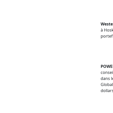
Weste
à Hosk
portef
POWER
consei
dans l
Global
dollar