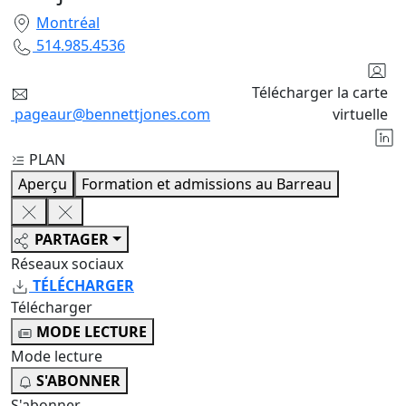
Montréal
514.985.4536
Télécharger la carte
pageaur@bennettjones.com
virtuelle
PLAN
Aperçu
Formation et admissions au Barreau
PARTAGER
Réseaux sociaux
TÉLÉCHARGER
Télécharger
MODE LECTURE
Mode lecture
S'ABONNER
S'abonner