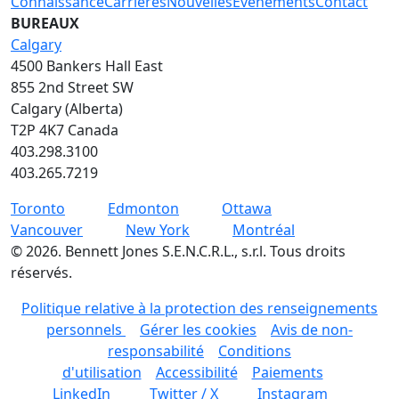
Connaissance
Carrières
Nouvelles
Événements
Contact
BUREAUX
Calgary
4500 Bankers Hall East
855 2nd Street SW
Calgary (Alberta)
T2P 4K7 Canada
403.298.3100
403.265.7219
Toronto
Edmonton
Ottawa
Vancouver
New York
Montréal
©
2026
.
Bennett Jones S.E.N.C.R.L., s.r.l. Tous droits
réservés.
Politique relative à la protection des renseignements
personnels
Gérer les cookies
Avis de non-
responsabilité
Conditions
d'utilisation
Accessibilité
Paiements
LinkedIn
Twitter / X
Instagram