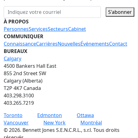
S'abonner
À PROPOS
Personnes
Services
Secteurs
Cabinet
COMMUNIQUER
Connaissance
Carrières
Nouvelles
Événements
Contact
BUREAUX
Calgary
4500 Bankers Hall East
855 2nd Street SW
Calgary (Alberta)
T2P 4K7 Canada
403.298.3100
403.265.7219
Toronto
Edmonton
Ottawa
Vancouver
New York
Montréal
©
2026
.
Bennett Jones S.E.N.C.R.L., s.r.l. Tous droits
réservés.