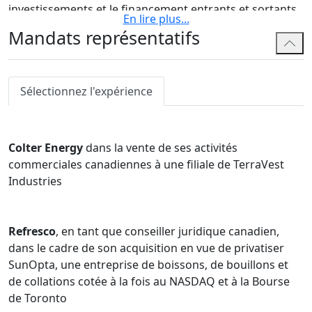
investissements et le financement entrants et sortants,
En lire plus
...
et le capital-investissement. De plus, une composante
Mandats représentatifs
importante de la pratique fiscale de Marshall est
consacrée à conseiller les familles fortunés sur des
questions complexes de planification fiscale, souvent
Sélectionnez l'expérience
avec un élément fiscal international.
Marshall présente fréquemment des articles fiscaux et
en est l'auteur et agit à titre de conseiller spécial auprès
Colter Energy
dans la vente de ses activités
du Conseil des gouverneurs de l'Association
commerciales canadiennes à une filiale de TerraVest
canadienne d'études fiscales et de rédacteur en chef du
Industries
Federated Press International Tax Planning Journal. Il
est constamment recommandé pour l'impôt des
sociétés dans le
Répertoire juridique canadien de Lexpert
.
Refresco
, en tant que conseiller juridique canadien,
dans le cadre de son acquisition en vue de privatiser
SunOpta, une entreprise de boissons, de bouillons et
de collations cotée à la fois au NASDAQ et à la Bourse
de Toronto