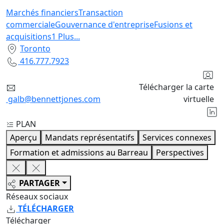
Marchés financiers
Transaction
commerciale
Gouvernance d'entreprise
Fusions et
acquisitions
1
Plus
...
Toronto
416.777.7923
Télécharger la carte
galb@bennettjones.com
virtuelle
PLAN
Aperçu
Mandats représentatifs
Services connexes
Formation et admissions au Barreau
Perspectives
PARTAGER
Réseaux sociaux
TÉLÉCHARGER
Télécharger