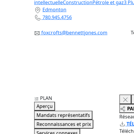
intellectuelle
Construction
Pétrole et gaz
3
Pl
Edmonton
780.945.4756
foxcrofts@bennettjones.com
T
PLAN
Aperçu
PA
Mandats représentatifs
Résea
TÉ
Reconnaissances et prix
Téléc
Services connexes