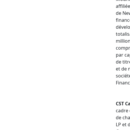
affili
de Ne
financ
dével
totali
millio
compri
par ca
de tit
et de 
sociét
Financ
CST C
cadre 
de ch
LP et 