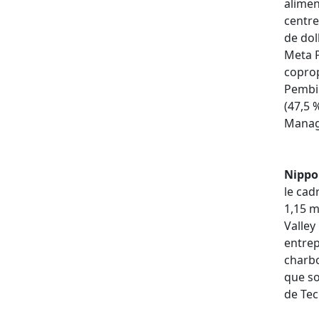
alime
centre
de dol
Meta P
coprop
Pembin
(47,5 
Manag
Nippo
le cad
1,15 m
Valley
entrep
charbo
que so
de Tec