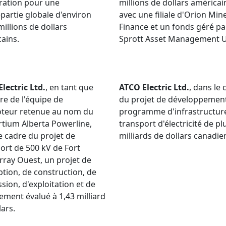
ration pour une
millions de dollars américai
partie globale d'environ
avec une filiale d'Orion Min
millions de dollars
Finance et un fonds géré pa
ains.
Sprott Asset Management 
lectric Ltd.
, en tant que
ATCO Electric Ltd.
, dans le 
e de l'équipe de
du projet de développemen
teur retenue au nom du
programme d'infrastructur
tium Alberta Powerline,
transport d'électricité de pl
e cadre du projet de
milliards de dollars canadie
ort de 500 kV de Fort
ray Ouest, un projet de
tion, de construction, de
sion, d'exploitation et de
ement évalué à 1,43 milliard
lars.