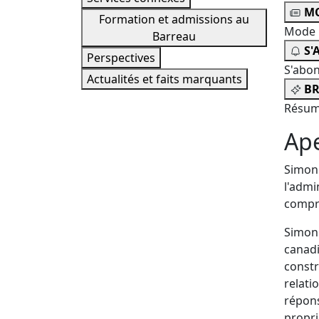
MO
Formation et admissions au
Mode 
Barreau
S'
Perspectives
S'abo
Actualités et faits marquants
BR
Résum
Ap
Simon 
l'admi
compre
Simon 
canadi
constr
relati
répons
propri