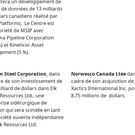
ntera un développement de
 de données de 13 milliards
lars canadiens réalisé par
latforms. Le Centre est
riété de MSIP avec
a Pipeline Corporation
%) et Kineticor Asset
ement (5 %).
n Steel Corporation
, dans
Norwesco Canada Ltée
dan
re de son investissement de
cadre de son acquisition de
illiard de dollars dans Elk
Xactics International Inc. p
 Resources Ltd., une
8,75 millions de dollars.
rise sidérurgique de
n qui sera scindée en tant
ciété ouverte indépendante
k Resources Ltd.