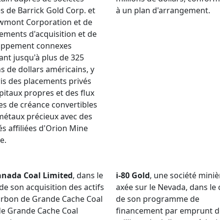
ées de Barrick Gold Corp. et
à un plan d'arrangement.
wmont Corporation et de
ements d'acquisition et de
oppement connexes
sant jusqu'à plus de 325
ns de dollars américains, y
s des placements privés
pitaux propres et des flux
res de créance convertibles
métaux précieux avec des
és affiliées d'Orion Mine
e.
anada Coal Limited
, dans le
i-80 Gold
, une société miniè
de son acquisition des actifs
axée sur le Nevada, dans le
arbon de Grande Cache Coal
de son programme de
de Grande Cache Coal
financement par emprunt d