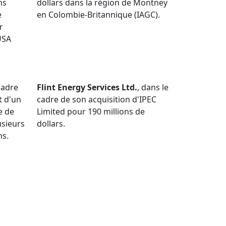
ns
dollars dans la région de Montney
e
en Colombie-Britannique (IAGC).
r
USA
cadre
Flint Energy Services Ltd.
, dans le
t d'un
cadre de son acquisition d'IPEC
e de
Limited pour 190 millions de
usieurs
dollars.
ns.