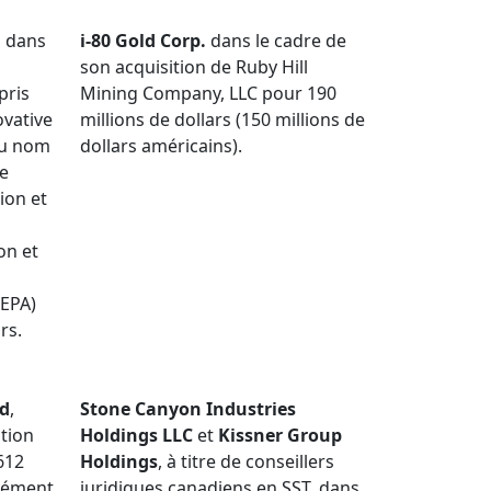
, dans
i-80 Gold Corp.
dans le cadre de
son acquisition de Ruby Hill
pris
Mining Company, LLC pour 190
ovative
millions de dollars (150 millions de
u nom
dollars américains).
le
ion et
on et
REPA)
rs.
ed
,
Stone Canyon Industries
ition
Holdings LLC
et
Kissner Group
612
Holdings
, à titre de conseillers
rmément
juridiques canadiens en SST, dans