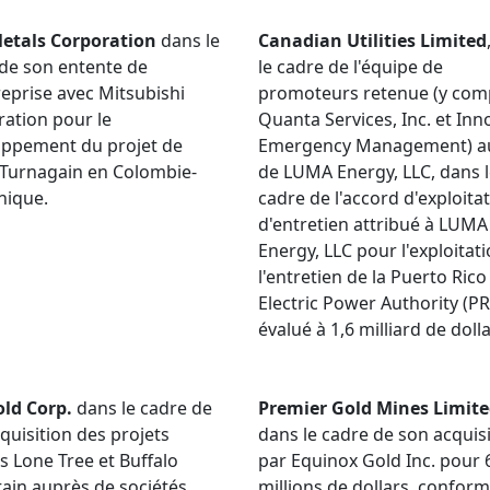
etals Corporation
dans le
Canadian Utilities Limited
de son entente de
le cadre de l'équipe de
eprise avec Mitsubishi
promoteurs retenue (y com
ation pour le
Quanta Services, Inc. et Inn
oppement du projet de
Emergency Management) a
 Turnagain en Colombie-
de LUMA Energy, LLC, dans 
nique.
cadre de l'accord d'exploitat
d'entretien attribué à LUMA
Energy, LLC pour l'exploitati
l'entretien de la Puerto Rico
Electric Power Authority (P
évalué à 1,6 milliard de dolla
old Corp.
dans le cadre de
Premier Gold Mines Limit
quisition des projets
dans le cadre de son acquis
s Lone Tree et Buffalo
par Equinox Gold Inc. pour 
in auprès de sociétés
millions de dollars, confo