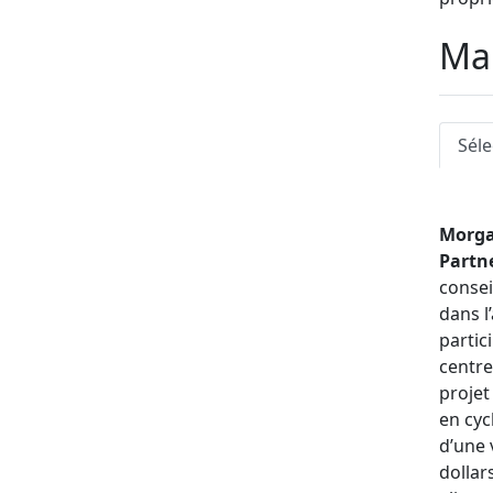
Ayant 
Man
plan, 
prépar
garde-
Séle
négoci
Simon 
variét
Morga
renouv
Partne
des in
consei
instal
dans l
une ce
partic
centra
centre
projet
en cy
d’une 
dollar