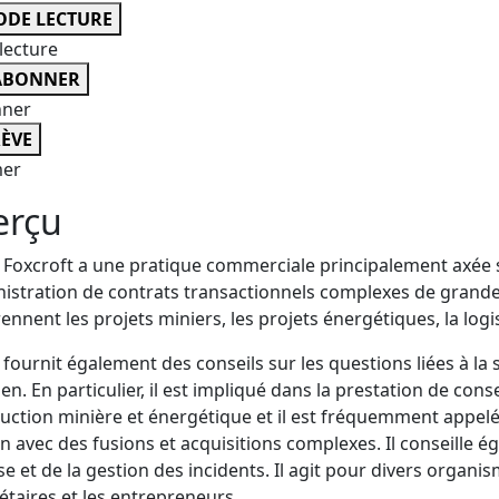
DE LECTURE
lecture
ABONNER
nner
ÈVE
er
erçu
Foxcroft a une pratique commerciale principalement axée su
nistration de contrats transactionnels complexes de grande 
nnent les projets miniers, les projets énergétiques, la logis
fournit également des conseils sur les questions liées à la s
en. En particulier, il est impliqué dans la prestation de con
uction minière et énergétique et il est fréquemment appelé 
on avec des fusions et acquisitions complexes. Il conseille ég
e et de la gestion des incidents. Il agit pour divers organis
étaires et les entrepreneurs.