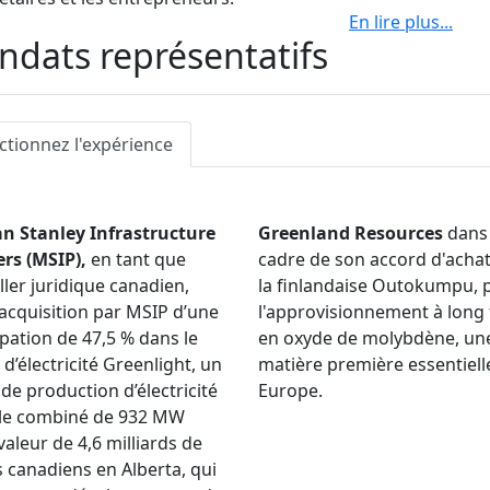
En lire plus
...
passé trois ans à titre d'avocat principal à l'interne pour 
dats représentatifs
Simon connaît très bien tous les aspects d'une entreprise min
ation de contrats d'achat et de vente internationaux et nat
corps et l'expédition de marchandises; l'exploitation quotid
ctionnez l'expérience
ation et la préparation d'accords d'approvisionnement et 
conseille régulièrement des clients sur des questions liées 
é de projets de construction, notamment : des usines à gaz, 
n Stanley Infrastructure
Greenland Resources
dans 
elable, des installations de production d'électricité, des in
rs (MSIP),
en tant que
cadre de son accord d'achat
stallations de captage du carbone, des parcs de stockage, 
ller juridique canadien,
la finlandaise Outokumpu, 
lations de transbordement, des lignes de train léger sur rai
’acquisition par MSIP d’une
l'approvisionnement à long
ntrale à charbon actif, ainsi que la construction et la mode
ipation de 47,5 % dans le
en oxyde de molybdène, un
les électriques et les installations de transmission.
 d’électricité Greenlight, un
matière première essentiell
 de production d’électricité
Europe.
cle combiné de 932 MW
valeur de 4,6 milliards de
s canadiens en Alberta, qui