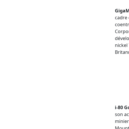
GigaM
cadre 
coentr
Corpor
dével
nickel
Britan
i-80 G
son ac
minier
Mounta