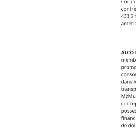
Corpo
contre
433,9 
améric
ATCO E
membr
promo
consor
dans l
transp
McMur
concep
posses
financ
de dol