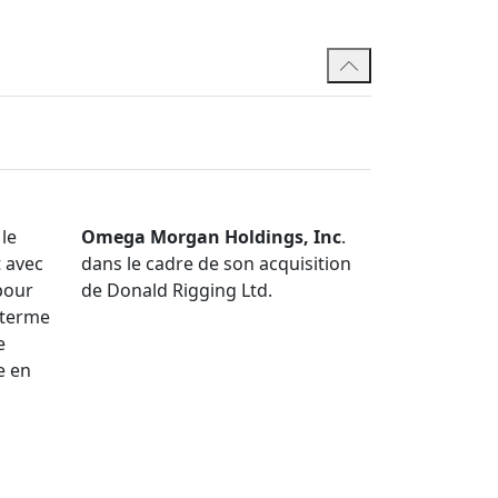
une société minière canadienne de premier
ière, y compris : la négociation et la
ionaux; le chargement, l'entreposage, la
ienne d'une mine en exploitation; et la
d'achat d'équipement.
à la construction et a participé à une grande
des pipelines, des projets d'énergie
le
Omega Morgan Holdings, Inc
.
stallations souterraines de stockage de gaz,
 avec
dans le cadre de son acquisition
des usines de production alimentaire, des
pour
de Donald Rigging Ltd.
l, des infrastructures de mines de charbon,
 terme
rnisation à grande échelle de diverses
e
e en