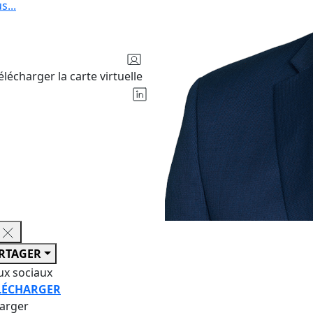
us
...
élécharger la carte virtuelle
RTAGER
ux sociaux
LÉCHARGER
harger