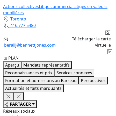
Actions collectives
Litige commercial
Litiges en valeurs
mobilières
Toronto
416.777.5480
Télécharger la carte
berallj@bennettjones.com
virtuelle
PLAN
Aperçu
Mandats représentatifs
Reconnaissances et prix
Services connexes
Formation et admissions au Barreau
Perspectives
Actualités et faits marquants
PARTAGER
Réseaux sociaux