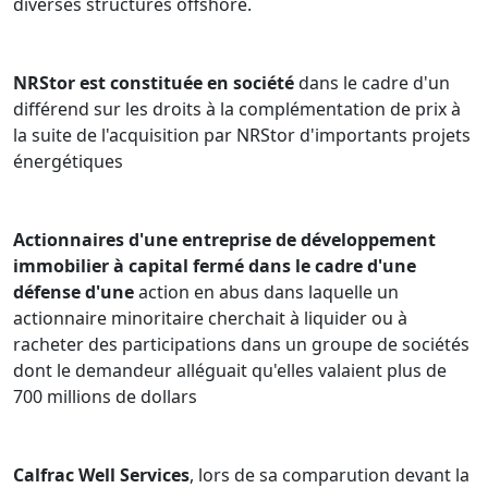
diverses structures offshore.
différends importants en prenant le temps de
comprendre leurs priorités et en adaptant son
approche en conséquence. Les clients apprécient sa
NRStor est constituée en société
dans le cadre d'un
réactivité, son jugement et son engagement à obtenir
différend sur les droits à la complémentation de prix à
des résultats conformes à leurs objectifs.
la suite de l'acquisition par NRStor d'importants projets
Dans le cadre de son travail bénévole, Jason a agi à titre
énergétiques
d’avocat superviseur pour la clinique de protection des
investisseurs de la Faculté de droit Osgoode Hall et en
tant que membre de l’équipe de Bennett Jones
Actionnaires d'une entreprise de développement
collaborant avec Innocence Canada.
immobilier à capital fermé dans le cadre d'une
défense d'une
action en abus dans laquelle un
actionnaire minoritaire cherchait à liquider ou à
racheter des participations dans un groupe de sociétés
dont le demandeur alléguait qu'elles valaient plus de
700 millions de dollars
Calfrac Well Services
, lors de sa comparution devant la