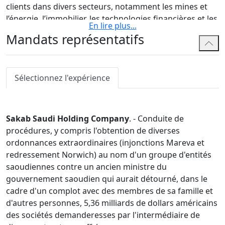
clients dans divers secteurs, notamment les mines et
l’énergie, l’immobilier, les technologies financières et les
En lire plus
...
cryptomonnaies, l’automobile et l’aéronautique et les
Mandats représentatifs
produits pharmaceutiques.
Jason a comparu devant toutes les instances judiciaires
de l’Ontario, la Cour suprême du Canada et la
Sélectionnez l'expérience
Commission des valeurs mobilières de l’Ontario. Son
travail en salle d’audience comprend un procès très
médiatisé découlant de la célèbre fraude Sino-Forest,
Sakab Saudi Holding Company
. - Conduite de
qui a donné lieu à un jugement historique de 2,6
procédures, y compris l'obtention de diverses
milliards USD. Il possède également une vaste
ordonnances extraordinaires (injonctions Mareva et
expérience dans le règlement de différends en dehors
redressement Norwich) au nom d'un groupe d'entités
des tribunaux, par le biais de médiations et d’arbitrages
saoudiennes contre un ancien ministre du
confidentiels. Plusieurs de ses dossiers comportent des
gouvernement saoudien qui aurait détourné, dans le
éléments transfrontaliers impliquant les États-Unis,
cadre d'un complot avec des membres de sa famille et
l’Asie, l’Europe et l’Amérique du Sud.
d'autres personnes, 5,36 milliards de dollars américains
des sociétés demanderesses par l'intermédiaire de
Jason gagne la confiance des clients confrontés à des